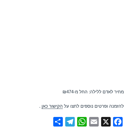
מחיר לאדם ללילה: החל מ-₪474
להזמנה ופרטים נוספים לחצו על
הקישור כאן
.
S
T
W
E
X
F
h
el
h
m
a