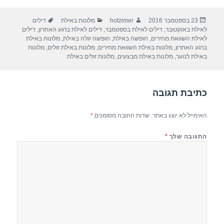
ar
e
at
ail
c
פורסם
מחבר
קטגוריות
תגיות
23 בספטמבר 2016
hotzimer
מלונות באילת
דילים
e
gr
s
e
בתאריך
לאילת באוקטובר
,
דילים לאילת בספטמבר
,
דילים לאילת ברגע האחרון
,
דילים
a
A
b
לאילת השוואת מחירים
,
חופשה באילת
,
חופשה זולה באילת
,
מלונות באילת
ברגע האחרון
,
מלונות באילת השוואת מחירים
,
מלונות באילת זולים
,
מלונות
m
p
o
באילת לנוער
,
מלונות באילת מבצעים
,
מלונות זולים באילת
p
o
k
כתיבת תגובה
האימייל לא יוצג באתר.
שדות החובה מסומנים
*
התגובה שלך
*