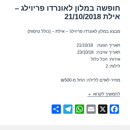
חופשה במלון לאונרדו פריוילג –
אילת 21/10/2018
מבצע במלון לאונרדו פריוילג' – אילת – (כולל טיסות)
תאריך הגעה: 21/10/18
תאריך עזיבה: 23/10/18
אירוח: הכל כלול
לילות: 2
מחיר לאדם ללילה: החל מ-₪500
חופשה במלון לאונרדו פריוילג – אילת 21/10/2018
להמשיך לקרוא
S
T
W
E
X
F
h
el
h
m
a
ar
e
at
ail
c