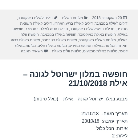
h
el
h
m
a
ar
e
at
ail
c
פורסם
קטגוריות
תגיות
20 באוקטובר 2018
מלונות באילת
דילים לאילת באוקטובר
,
e
gr
s
e
בתאריך
דילים לאילת בנובמבר
,
דילים לאילת ברגע האחרון
,
דילים לאילת השוואת
a
A
b
מחירים
,
חבילת נופש לאילת באוקטובר
,
חבילת נופש לאילת בנובמבר
,
חופשה
באילת
,
חופשה באילת באוקטובר
,
חופשה באילת בנובמבר
,
חופשה זולה
m
p
o
באילת
,
מלונות באילת באוקטובר
,
מלונות באילת בנובמבר
,
מלונות באילת ברגע
האחרון
,
מלונות באילת השוואת מחירים
,
מלונות באילת זולים
,
מלונות באילת
p
o
עבור חופשה במלון
לנוער
,
מלונות באילת מבצעים
,
מלונות זולים באילת
השאירו תגובה
k
חופשה במלון ישרוטל לגונה –
אילת 21/10/2018
מבצע במלון ישרוטל לגונה – אילת – (כולל טיסות)
תאריך הגעה: 21/10/18
תאריך עזיבה: 23/10/18
אירוח: הכל כלול
לילות: 2