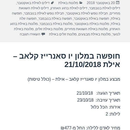
פורסם
קטגוריות
תגיות
20 באוקטובר 2018
מלונות באילת
דילים לאילת באוקטובר
,
e
gr
s
e
בתאריך
דילים לאילת בנובמבר
,
דילים לאילת ברגע האחרון
,
דילים לאילת השוואת
a
A
b
מחירים
,
חבילת נופש לאילת באוקטובר
,
חבילת נופש לאילת בנובמבר
,
חופשה
באילת
,
חופשה באילת באוקטובר
,
חופשה באילת בנובמבר
,
חופשה זולה
m
p
o
באילת
,
מלונות באילת באוקטובר
,
מלונות באילת בנובמבר
,
מלונות באילת ברגע
האחרון
,
מלונות באילת השוואת מחירים
,
מלונות באילת זולים
,
מלונות באילת
p
o
עבור חופשה במלון 
לנוער
,
מלונות באילת מבצעים
,
מלונות זולים באילת
השאירו תגובה
k
חופשה במלון יו סאנרייז קלאב –
אילת 21/10/2018
מבצע במלון יו סאנרייז קלאב – אילת – (כולל טיסות)
תאריך הגעה: 21/10/18
תאריך עזיבה: 23/10/18
אירוח: הכל כלול
לילות: 2
מחיר לאדם ללילה: החל מ-₪477