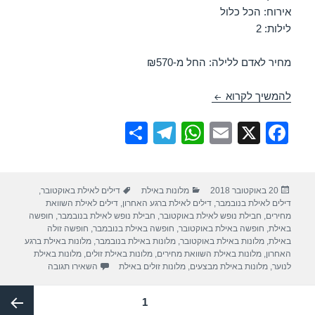
אירוח: הכל כלול
לילות: 2
מחיר לאדם ללילה: החל מ-₪570
חופשה במלון לאונרדו קלאב – אילת 23/10/2018
להמשיך לקרוא
S
T
W
E
X
F
h
el
h
m
a
ar
e
at
ail
c
פורסם
קטגוריות
תגיות
20 באוקטובר 2018
מלונות באילת
דילים לאילת באוקטובר
,
e
gr
s
e
בתאריך
דילים לאילת בנובמבר
,
דילים לאילת ברגע האחרון
,
דילים לאילת השוואת
a
A
b
מחירים
,
חבילת נופש לאילת באוקטובר
,
חבילת נופש לאילת בנובמבר
,
חופשה
באילת
,
חופשה באילת באוקטובר
,
חופשה באילת בנובמבר
,
חופשה זולה
m
p
o
באילת
,
מלונות באילת באוקטובר
,
מלונות באילת בנובמבר
,
מלונות באילת ברגע
האחרון
,
מלונות באילת השוואת מחירים
,
מלונות באילת זולים
,
מלונות באילת
p
o
עבור חופשה במלון
לנוער
,
מלונות באילת מבצעים
,
מלונות זולים באילת
השאירו תגובה
k
Post
עמוד
1
paginatio