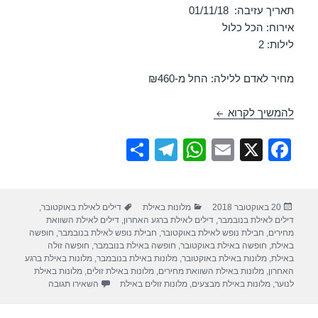
תאריך עזיבה: 01/11/18
אירוח: הכל כלול
לילות: 2
מחיר לאדם ללילה: החל מ-₪460
חופשה במלון ישרוטל לגונה – אילת 30/10/2018
להמשיך לקרוא
S
T
W
E
X
F
h
el
h
m
a
ar
e
at
ail
c
פורסם
קטגוריות
תגיות
20 באוקטובר 2018
מלונות באילת
דילים לאילת באוקטובר
,
e
gr
s
e
בתאריך
דילים לאילת בנובמבר
,
דילים לאילת ברגע האחרון
,
דילים לאילת השוואת
a
A
b
מחירים
,
חבילת נופש לאילת באוקטובר
,
חבילת נופש לאילת בנובמבר
,
חופשה
באילת
,
חופשה באילת באוקטובר
,
חופשה באילת בנובמבר
,
חופשה זולה
m
p
o
באילת
,
מלונות באילת באוקטובר
,
מלונות באילת בנובמבר
,
מלונות באילת ברגע
האחרון
,
מלונות באילת השוואת מחירים
,
מלונות באילת זולים
,
מלונות באילת
p
o
עבור חופשה במלון 
לנוער
,
מלונות באילת מבצעים
,
מלונות זולים באילת
השאירו תגובה
k