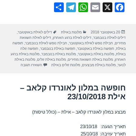
S
T
W
E
X
F
h
el
h
m
a
ar
e
at
ail
c
פורסם
קטגוריות
תגיות
20 באוקטובר 2018
מלונות באילת
דילים לאילת באוקטובר
,
e
gr
s
e
בתאריך
דילים לאילת בנובמבר
,
דילים לאילת ברגע האחרון
,
דילים לאילת השוואת
a
A
b
מחירים
,
חבילת נופש לאילת באוקטובר
,
חבילת נופש לאילת בנובמבר
,
חופשה
באילת
,
חופשה באילת באוקטובר
,
חופשה באילת בנובמבר
,
חופשה זולה
m
p
o
באילת
,
מלונות באילת באוקטובר
,
מלונות באילת בנובמבר
,
מלונות באילת ברגע
האחרון
,
מלונות באילת השוואת מחירים
,
מלונות באילת זולים
,
מלונות באילת
p
o
עבור חופשה במלון 
לנוער
,
מלונות באילת מבצעים
,
מלונות זולים באילת
השאירו תגובה
k
חופשה במלון לאונרדו קלאב –
אילת 23/10/2018
מבצע במלון לאונרדו קלאב – אילת – (כולל טיסות)
תאריך הגעה: 23/10/18
תאריך עזיבה: 25/10/18