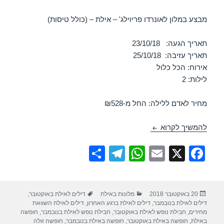
מבצע במלון לאונרדו פריוילג' – אילת – (כולל טיסות)
תאריך הגעה: 23/10/18
תאריך עזיבה: 25/10/18
אירוח: הכל כלול
לילות: 2
מחיר לאדם ללילה: החל מ-₪528
חופשה במלון לאונרדו פריוילג – אילת 23/10/2018
להמשיך לקרוא
S
T
W
E
X
F
h
el
h
m
a
ar
e
at
ail
c
פורסם
קטגוריות
תגיות
20 באוקטובר 2018
מלונות באילת
דילים לאילת באוקטובר
,
e
gr
s
e
בתאריך
דילים לאילת בנובמבר
,
דילים לאילת ברגע האחרון
,
דילים לאילת השוואת
a
A
b
מחירים
,
חבילת נופש לאילת באוקטובר
,
חבילת נופש לאילת בנובמבר
,
חופשה
באילת
,
חופשה באילת באוקטובר
,
חופשה באילת בנובמבר
,
חופשה זולה