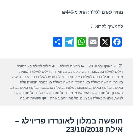
מחיר לאדם ללילה: החל מ-₪446
חופשה במלון ישרוטל לגונה – אילת 21/10/2018
להמשיך לקרוא
S
T
W
E
X
F
h
el
h
m
a
ar
e
at
ail
c
פורסם
קטגוריות
תגיות
20 באוקטובר 2018
מלונות באילת
דילים לאילת באוקטובר
,
e
gr
s
e
בתאריך
דילים לאילת בנובמבר
,
דילים לאילת ברגע האחרון
,
דילים לאילת השוואת
a
A
b
מחירים
,
חבילת נופש לאילת באוקטובר
,
חבילת נופש לאילת בנובמבר
,
חופשה
באילת
,
חופשה באילת באוקטובר
,
חופשה באילת בנובמבר
,
חופשה זולה
m
p
o
באילת
,
מלונות באילת באוקטובר
,
מלונות באילת בנובמבר
,
מלונות באילת ברגע
האחרון
,
מלונות באילת השוואת מחירים
,
מלונות באילת זולים
,
מלונות באילת
p
o
עבור חופשה במלון 
לנוער
,
מלונות באילת מבצעים
,
מלונות זולים באילת
השאירו תגובה
k
חופשה במלון לאונרדו פריוילג –
אילת 23/10/2018