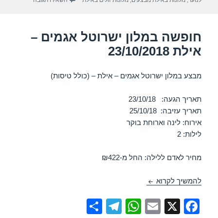
p
o
לנוער
,
מלונות באילת מבצעים
,
מלונות זולים באילת
השאירו תגובה
k
חופשה במלון ישרוטל אגמים –
אילת 23/10/2018
מבצע במלון ישרוטל אגמים – אילת – (כולל טיסות)
תאריך הגעה: 23/10/18
תאריך עזיבה: 25/10/18
אירוח: לינה וארוחת בוקר
לילות: 2
מחיר לאדם ללילה: החל מ-₪422
חופשה במלון ישרוטל אגמים – אילת 23/10/2018
להמשיך לקרוא
S
T
W
E
X
F