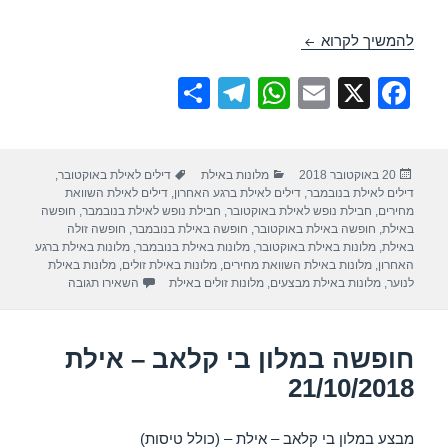
חופשה במלון יו סאנרייז קלאב – אילת 21/10/2018
להמשיך לקרוא
S
T
W
E
X
F
h
el
h
m
a
ar
e
at
ail
c
פורסם
קטגוריות
תגיות
20 באוקטובר 2018
מלונות באילת
דילים לאילת באוקטובר
,
e
gr
s
e
בתאריך
דילים לאילת בנובמבר
,
דילים לאילת ברגע האחרון
,
דילים לאילת השוואת
a
A
b
מחירים
,
חבילת נופש לאילת באוקטובר
,
חבילת נופש לאילת בנובמבר
,
חופשה
באילת
,
חופשה באילת באוקטובר
,
חופשה באילת בנובמבר
,
חופשה זולה
m
p
o
באילת
,
מלונות באילת באוקטובר
,
מלונות באילת בנובמבר
,
מלונות באילת ברגע
האחרון
,
מלונות באילת השוואת מחירים
,
מלונות באילת זולים
,
מלונות באילת
p
o
עבור חופשה במלון 
לנוער
,
מלונות באילת מבצעים
,
מלונות זולים באילת
השאירו תגובה
k
חופשה במלון בי קלאב – אילת
21/10/2018
מבצע במלון בי קלאב – אילת – (כולל טיסות)