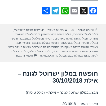
S
T
W
E
X
F
h
el
h
m
a
ar
e
at
ail
c
פורסם
קטגוריות
תגיות
20 באוקטובר 2018
מלונות באילת
דילים לאילת באוקטובר
,
e
gr
s
e
בתאריך
דילים לאילת בנובמבר
,
דילים לאילת ברגע האחרון
,
דילים לאילת השוואת
a
A
b
מחירים
,
חבילת נופש לאילת באוקטובר
,
חבילת נופש לאילת בנובמבר
,
חופשה
באילת
,
חופשה באילת באוקטובר
,
חופשה באילת בנובמבר
,
חופשה זולה
m
p
o
באילת
,
מלונות באילת באוקטובר
,
מלונות באילת בנובמבר
,
מלונות באילת ברגע
האחרון
,
מלונות באילת השוואת מחירים
,
מלונות באילת זולים
,
מלונות באילת
p
o
עבור חופשה במלון
לנוער
,
מלונות באילת מבצעים
,
מלונות זולים באילת
השאירו תגובה
k
חופשה במלון ישרוטל לגונה –
אילת 30/10/2018
מבצע במלון ישרוטל לגונה – אילת – (כולל טיסות)
תאריך הגעה: 30/10/18