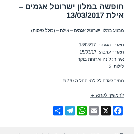
חופשה במלון ישרוטל אגמים –
אילת 13/03/2017
מבצע במלון ישרוטל אגמים – אילת – (כולל טיסות)
תאריך הגעה: 13/03/17
תאריך עזיבה: 15/03/17
אירוח: לינה וארוחת בוקר
לילות: 2
מחיר לאדם ללילה: החל מ-₪270
חופשה במלון ישרוטל אגמים – אילת 13/03/2017
להמשיך לקרוא
S
T
W
E
X
F
h
el
h
m
a
ar
e
at
ail
c