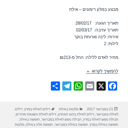
מבצע במלון רימונים – אילת
תאריך הגעה: 28/02/17
תאריך עזיבה: 02/03/17
אירוח: לינה וארוחת בוקר
לילות: 2
מחיר לאדם ללילה: החל מ-₪213
חופשה במלון רימונים – אילת 28/02/2017
להמשיך לקרוא
S
T
W
E
X
F
h
el
h
m
a
ar
e
at
ail
c
פורסם
קטגוריות
תגיות
21 בפברואר 2017
מלונות באילת
דילים לאילת במרץ
,
דילים
e
gr
s
e
בתאריך
לאילת בפברואר
,
דילים לאילת ברגע האחרון
,
דילים לאילת השוואת מחירים
,
a
A
b
חבילת נופש לאילת במרץ
,
חבילת נופש לאילת בפברואר
,
חופשה באילת
,
חופשה באילת במרץ
,
חופשה באילת בפברואר
,
חופשה זולה באילת
,
מלונות