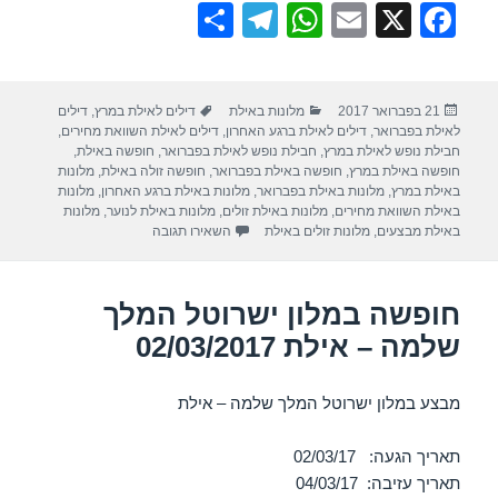
S
T
W
E
X
F
h
el
h
m
a
ar
e
at
ail
c
פורסם
קטגוריות
תגיות
21 בפברואר 2017
מלונות באילת
דילים לאילת במרץ
,
דילים
e
gr
s
e
בתאריך
לאילת בפברואר
,
דילים לאילת ברגע האחרון
,
דילים לאילת השוואת מחירים
,
a
A
b
חבילת נופש לאילת במרץ
,
חבילת נופש לאילת בפברואר
,
חופשה באילת
,
חופשה באילת במרץ
,
חופשה באילת בפברואר
,
חופשה זולה באילת
,
מלונות
m
p
o
באילת במרץ
,
מלונות באילת בפברואר
,
מלונות באילת ברגע האחרון
,
מלונות
באילת השוואת מחירים
,
מלונות באילת זולים
,
מלונות באילת לנוער
,
מלונות
p
o
עבור חופשה במלון אורכידאה הריף
באילת מבצעים
,
מלונות זולים באילת
השאירו תגובה
k
חופשה במלון ישרוטל המלך
שלמה – אילת 02/03/2017
מבצע במלון ישרוטל המלך שלמה – אילת
תאריך הגעה: 02/03/17
תאריך עזיבה: 04/03/17