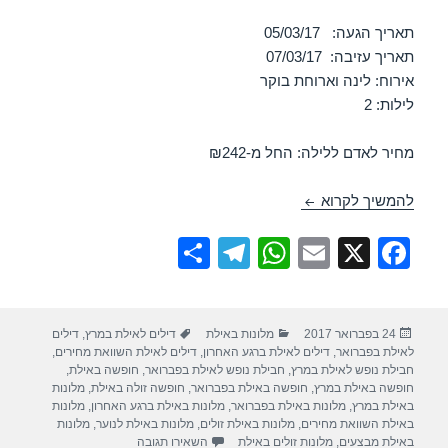
תאריך הגעה: 05/03/17
תאריך עזיבה: 07/03/17
אירוח: לינה וארוחת בוקר
לילות: 2
מחיר לאדם ללילה: החל מ-₪242
חופשה במלון ישרוטל אגמים – אילת 05/03/2017
להמשיך לקרוא
S
T
W
E
X
F
h
el
h
m
a
ar
e
at
ail
c
פורסם
קטגוריות
תגיות
24 בפברואר 2017
מלונות באילת
דילים לאילת במרץ
,
דילים
e
gr
s
e
בתאריך
לאילת בפברואר
,
דילים לאילת ברגע האחרון
,
דילים לאילת השוואת מחירים
,
a
A
b
חבילת נופש לאילת במרץ
,
חבילת נופש לאילת בפברואר
,
חופשה באילת
,
חופשה באילת במרץ
,
חופשה באילת בפברואר
,
חופשה זולה באילת
,
מלונות
m
p
o
באילת במרץ
,
מלונות באילת בפברואר
,
מלונות באילת ברגע האחרון
,
מלונות
באילת השוואת מחירים
,
מלונות באילת זולים
,
מלונות באילת לנוער
,
מלונות
p
o
עבור חופשה במלון ישרוטל אגמים – 
באילת מבצעים
,
מלונות זולים באילת
השאירו תגובה