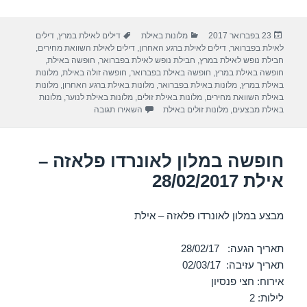
h
el
h
m
a
ar
e
at
ail
c
פורסם
קטגוריות
תגיות
23 בפברואר 2017
מלונות באילת
דילים לאילת במרץ
,
דילים
e
gr
s
e
בתאריך
לאילת בפברואר
,
דילים לאילת ברגע האחרון
,
דילים לאילת השוואת מחירים
,
a
A
b
חבילת נופש לאילת במרץ
,
חבילת נופש לאילת בפברואר
,
חופשה באילת
,
חופשה באילת במרץ
,
חופשה באילת בפברואר
,
חופשה זולה באילת
,
מלונות
m
p
o
באילת במרץ
,
מלונות באילת בפברואר
,
מלונות באילת ברגע האחרון
,
מלונות
באילת השוואת מחירים
,
מלונות באילת זולים
,
מלונות באילת לנוער
,
מלונות
p
o
עבור חופשה במלון ישרוטל רויאל גא
באילת מבצעים
,
מלונות זולים באילת
השאירו תגובה
k
חופשה במלון לאונרדו פלאזה –
אילת 28/02/2017
מבצע במלון לאונרדו פלאזה – אילת
תאריך הגעה: 28/02/17
תאריך עזיבה: 02/03/17
אירוח: חצי פנסיון
לילות: 2