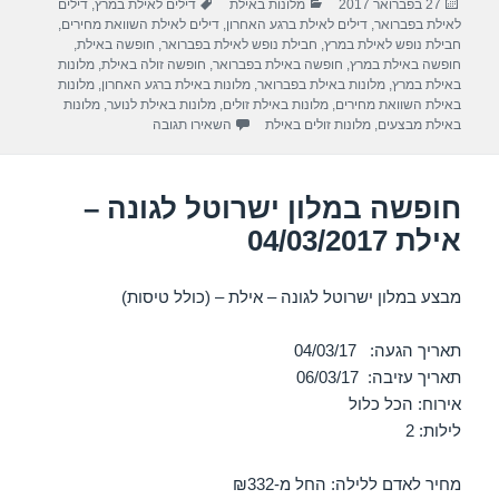
פורסם
קטגוריות
תגיות
27 בפברואר 2017
מלונות באילת
דילים לאילת במרץ
,
דילים
e
gr
s
e
בתאריך
לאילת בפברואר
,
דילים לאילת ברגע האחרון
,
דילים לאילת השוואת מחירים
,
a
A
b
חבילת נופש לאילת במרץ
,
חבילת נופש לאילת בפברואר
,
חופשה באילת
,
חופשה באילת במרץ
,
חופשה באילת בפברואר
,
חופשה זולה באילת
,
מלונות
m
p
o
באילת במרץ
,
מלונות באילת בפברואר
,
מלונות באילת ברגע האחרון
,
מלונות
באילת השוואת מחירים
,
מלונות באילת זולים
,
מלונות באילת לנוער
,
מלונות
p
o
עבור חופשה במלון ישרוטל אגמים – 
באילת מבצעים
,
מלונות זולים באילת
השאירו תגובה
k
חופשה במלון ישרוטל לגונה –
אילת 04/03/2017
מבצע במלון ישרוטל לגונה – אילת – (כולל טיסות)
תאריך הגעה: 04/03/17
תאריך עזיבה: 06/03/17
אירוח: הכל כלול
לילות: 2
מחיר לאדם ללילה: החל מ-₪332