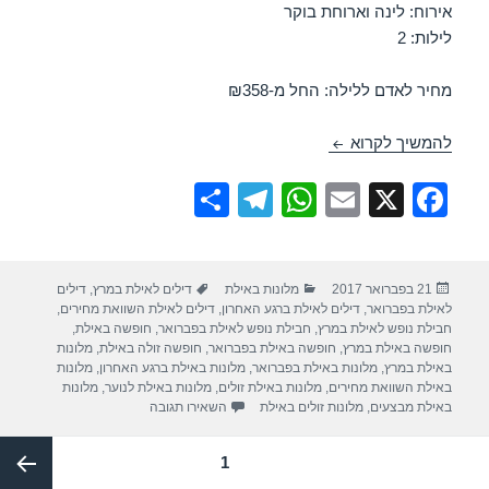
אירוח: לינה וארוחת בוקר
לילות: 2
מחיר לאדם ללילה: החל מ-₪358
חופשה במלון ישרוטל המלך שלמה – אילת 02/03/2017
להמשיך לקרוא
S
T
W
E
X
F
h
el
h
m
a
ar
e
at
ail
c
פורסם
קטגוריות
תגיות
21 בפברואר 2017
מלונות באילת
דילים לאילת במרץ
,
דילים
e
gr
s
e
בתאריך
לאילת בפברואר
,
דילים לאילת ברגע האחרון
,
דילים לאילת השוואת מחירים
,
a
A
b
חבילת נופש לאילת במרץ
,
חבילת נופש לאילת בפברואר
,
חופשה באילת
,
חופשה באילת במרץ
,
חופשה באילת בפברואר
,
חופשה זולה באילת
,
מלונות
m
p
o
באילת במרץ
,
מלונות באילת בפברואר
,
מלונות באילת ברגע האחרון
,
מלונות
באילת השוואת מחירים
,
מלונות באילת זולים
,
מלונות באילת לנוער
,
מלונות
p
o
עבור חופשה במלון ישרוטל המלך ש
באילת מבצעים
,
מלונות זולים באילת
השאירו תגובה
k
Post
עמוד
1
paginatio