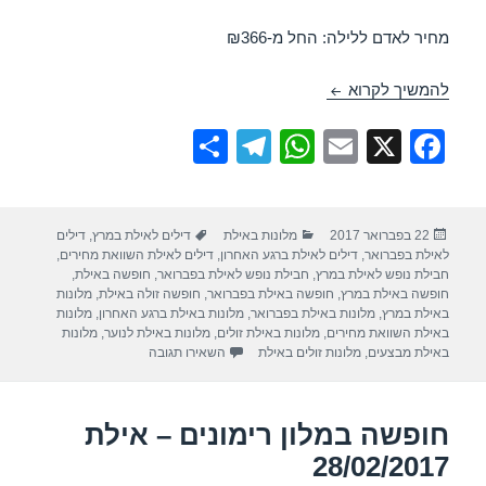
מחיר לאדם ללילה: החל מ-₪366
חופשה במלון לאונרדו פלאזה – אילת 28/02/2017
להמשיך לקרוא
S
T
W
E
X
F
h
el
h
m
a
ar
e
at
ail
c
פורסם
קטגוריות
תגיות
22 בפברואר 2017
מלונות באילת
דילים לאילת במרץ
,
דילים
e
gr
s
e
בתאריך
לאילת בפברואר
,
דילים לאילת ברגע האחרון
,
דילים לאילת השוואת מחירים
,
a
A
b
חבילת נופש לאילת במרץ
,
חבילת נופש לאילת בפברואר
,
חופשה באילת
,
חופשה באילת במרץ
,
חופשה באילת בפברואר
,
חופשה זולה באילת
,
מלונות
m
p
o
באילת במרץ
,
מלונות באילת בפברואר
,
מלונות באילת ברגע האחרון
,
מלונות
באילת השוואת מחירים
,
מלונות באילת זולים
,
מלונות באילת לנוער
,
מלונות
p
o
עבור חופשה במלון לאונרדו פלאזה –
באילת מבצעים
,
מלונות זולים באילת
השאירו תגובה
k
חופשה במלון רימונים – אילת
28/02/2017