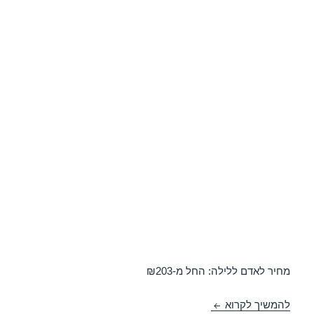
מחיר לאדם ללילה: החל מ-₪203
חופשה במלון ישרוטל ים-סוף – אילת 07/03/2017
להמשיך לקרוא