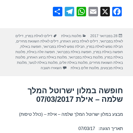
S
T
W
E
X
F
h
el
h
m
a
ar
e
at
ail
c
פורסם
קטגוריות
תגיות
28 בפברואר 2017
מלונות באילת
דילים לאילת במרץ
,
דילים
e
gr
s
e
בתאריך
לאילת בפברואר
,
דילים לאילת ברגע האחרון
,
דילים לאילת השוואת מחירים
,
a
A
b
חבילת נופש לאילת במרץ
,
חבילת נופש לאילת בפברואר
,
חופשה באילת
,
חופשה באילת במרץ
,
חופשה באילת בפברואר
,
חופשה זולה באילת
,
מלונות
m
p
o
באילת במרץ
,
מלונות באילת בפברואר
,
מלונות באילת ברגע האחרון
,
מלונות
באילת השוואת מחירים
,
מלונות באילת זולים
,
מלונות באילת לנוער
,
מלונות
p
o
עבור חופשה במלון ישרוטל ים-סוף – 
באילת מבצעים
,
מלונות זולים באילת
השאירו תגובה
k
חופשה במלון ישרוטל המלך
שלמה – אילת 07/03/2017
מבצע במלון ישרוטל המלך שלמה – אילת – (כולל טיסות)
תאריך הגעה: 07/03/17