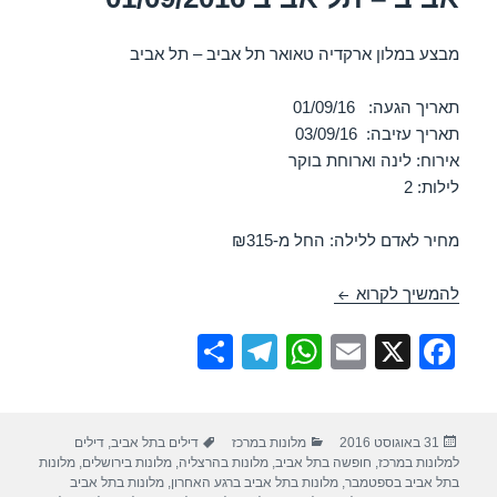
מבצע במלון ארקדיה טאואר תל אביב – תל אביב
תאריך הגעה: 01/09/16
תאריך עזיבה: 03/09/16
אירוח: לינה וארוחת בוקר
לילות: 2
מחיר לאדם ללילה: החל מ-₪315
חופשה במלון ארקדיה טאואר תל אביב – תל אביב 01/09/2016
להמשיך לקרוא
S
T
W
E
X
F
h
el
h
m
a
ar
e
at
ail
c
פורסם
קטגוריות
תגיות
31 באוגוסט 2016
מלונות במרכז
דילים בתל אביב
,
דילים
e
gr
s
e
בתאריך
למלונות במרכז
,
חופשה בתל אביב
,
מלונות בהרצליה
,
מלונות בירושלים
,
מלונות
a
A
b
בתל אביב בספטמבר
,
מלונות בתל אביב ברגע האחרון
,
מלונות בתל אביב