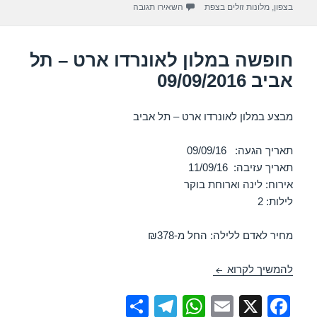
עבור חופשה במלון רימונים נווה אטיב כפר נו
בצפון
,
מלונות זולים בצפת
השאירו תגובה
p
o
k
חופשה במלון לאונרדו ארט – תל
אביב 09/09/2016
מבצע במלון לאונרדו ארט – תל אביב
תאריך הגעה: 09/09/16
תאריך עזיבה: 11/09/16
אירוח: לינה וארוחת בוקר
לילות: 2
מחיר לאדם ללילה: החל מ-₪378
חופשה במלון לאונרדו ארט – תל אביב 09/09/2016
להמשיך לקרוא
S
T
W
E
X
F