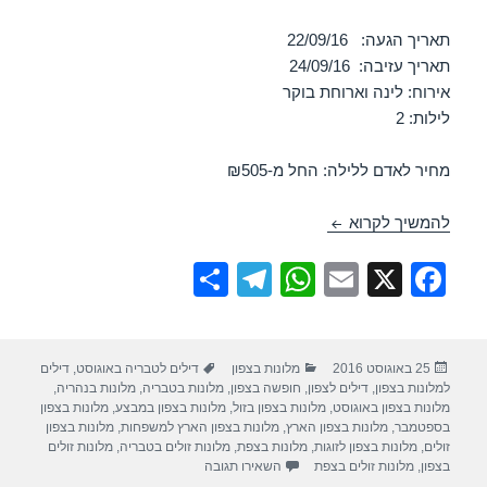
תאריך הגעה: 22/09/16
תאריך עזיבה: 24/09/16
אירוח: לינה וארוחת בוקר
לילות: 2
מחיר לאדם ללילה: החל מ-₪505
חופשה במלון אחוזת אסיינדה ביער – נהריה 22/09/2016
להמשיך לקרוא
S
T
W
E
X
F
h
el
h
m
a
ar
e
at
ail
c
פורסם
קטגוריות
תגיות
25 באוגוסט 2016
מלונות בצפון
דילים לטבריה באוגוסט
,
דילים
e
gr
s
e
בתאריך
למלונות בצפון
,
דילים לצפון
,
חופשה בצפון
,
מלונות בטבריה
,
מלונות בנהריה
,
a
A
b
מלונות בצפון באוגוסט
,
מלונות בצפון בזול
,
מלונות בצפון במבצע
,
מלונות בצפון
בספטמבר
,
מלונות בצפון הארץ
,
מלונות בצפון הארץ למשפחות
,
מלונות בצפון
m
p
o
זולים
,
מלונות בצפון לזוגות
,
מלונות בצפת
,
מלונות זולים בטבריה
,
מלונות זולים
עבור חופשה במלון אחוזת אסיינדה ביער – נהריה
בצפון
,
מלונות זולים בצפת
השאירו תגובה