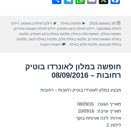
h
el
h
m
a
ar
e
at
ail
c
פורסם
קטגוריות
תגיות
30 באוגוסט 2016
מלונות באילת
דילים לאילת באוגוסט
,
דילים
e
gr
s
e
בתאריך
לאילת בספטמבר
,
דילים לאילת ברגע האחרון
,
דילים לאילת השוואת מחירים
,
a
A
b
חופשה באילת
,
חופשה זולה באילת
,
מלונות באילת ברגע האחרון
,
מלונות
באילת השוואת מחירים
,
מלונות באילת זולים
,
מלונות באילת לנוער
,
מלונות
m
p
o
עבור חופשה במלון סנטרל פארק – אי
באילת מבצעים
,
מלונות זולים באילת
השאירו תגובה
p
o
k
חופשה במלון לאונרדו בוטיק
רחובות – 08/09/2016
מבצע במלון לאונרדו בוטיק רחובות – רחובות
תאריך הגעה: 08/09/16
תאריך עזיבה: 10/09/16
אירוח: לינה וארוחת בוקר
לילות: 2