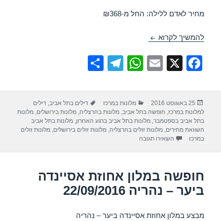
מחיר לאדם ללילה: החל מ-₪368
חופשה במלון לאונרדו בוטיק רחובות – 08/09/2016
להמשיך לקרוא
S
T
W
E
X
F
h
el
h
m
a
ar
e
at
ail
c
פורסם
קטגוריות
תגיות
25 באוגוסט 2016
מלונות במרכז
דילים בתל אביב
,
דילים
e
gr
s
e
בתאריך
למלונות במרכז
,
חופשה בתל אביב
,
מלונות בהרצליה
,
מלונות בירושלים
,
מלונות
a
A
b
בתל אביב בספטמבר
,
מלונות בתל אביב ברגע האחרון
,
מלונות בתל אביב
השוואת מחירים
,
מלונות זולים בהרצליה
,
מלונות זולים בירושלים
,
מלונות זולים
m
p
o
עבור חופשה במלון לאונרדו בוטיק רחובות – 08/09/2016
במרכז
השאירו תגובה
p
o
k
חופשה במלון אחוזת אסיינדה
ביער – נהריה 22/09/2016
מבצע במלון אחוזת אסיינדה ביער – נהריה