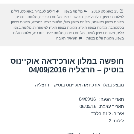
ar
e
at
ail
c
פורסם
קטגוריות
תגיות
25 באוגוסט 2016
מלונות בצפון
דילים לטבריה באוגוסט
,
דילים
e
gr
s
e
בתאריך
למלונות בצפון
,
דילים לצפון
,
חופשה בצפון
,
מלונות בטבריה
,
מלונות בנהריה
,
a
A
b
מלונות בצפון באוגוסט
,
מלונות בצפון בזול
,
מלונות בצפון במבצע
,
מלונות בצפון
בספטמבר
,
מלונות בצפון הארץ
,
מלונות בצפון הארץ למשפחות
,
מלונות בצפון
m
p
o
זולים
,
מלונות בצפון לזוגות
,
מלונות בצפת
,
מלונות זולים בטבריה
,
מלונות זולים
עבור חופשה במלון לאונרדו פלאזה חיפה – 9/2016
בצפון
,
מלונות זולים בצפת
השאירו תגובה
p
o
k
חופשה במלון אורכידאה אוקיינוס
בוטיק – הרצליה 04/09/2016
מבצע במלון אורכידאה אוקיינוס בוטיק – הרצליה
תאריך הגעה: 04/09/16
תאריך עזיבה: 06/09/16
אירוח: לינה בלבד
לילות: 2