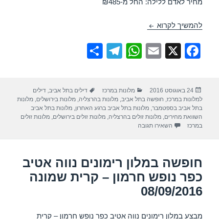
מחיר לאדם ללילה: החל מ-₪485
חופשה במלון אורכידאה אוקיינוס בוטיק – הרצליה 04/09/2016
להמשיך לקרוא
S
T
W
E
X
F
h
el
h
m
a
ar
e
at
ail
c
פורסם
קטגוריות
תגיות
24 באוגוסט 2016
מלונות במרכז
דילים בתל אביב
,
דילים
e
gr
s
e
בתאריך
למלונות במרכז
,
חופשה בתל אביב
,
מלונות בהרצליה
,
מלונות בירושלים
,
מלונות
a
A
b
בתל אביב בספטמבר
,
מלונות בתל אביב ברגע האחרון
,
מלונות בתל אביב
השוואת מחירים
,
מלונות זולים בהרצליה
,
מלונות זולים בירושלים
,
מלונות זולים
m
p
o
עבור חופשה במלון אורכידאה אוקיינוס בוטיק – הרצליה 04/09/2016
במרכז
השאירו תגובה
p
o
k
חופשה במלון רימונים נווה אטיב
כפר נופש חרמון – קרית שמונה
08/09/2016
מבצע במלון רימונים נווה אטיב כפר נופש חרמון – קרית