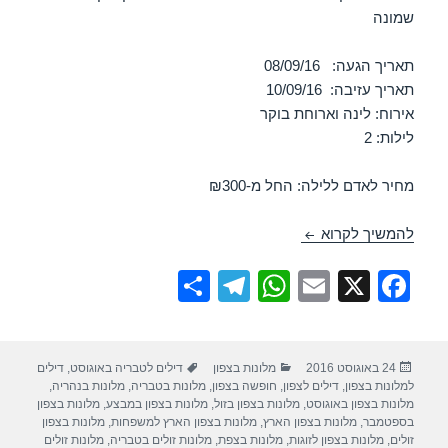
שמונה
תאריך הגעה: 08/09/16
תאריך עזיבה: 10/09/16
אירוח: לינה וארוחת בוקר
לילות: 2
מחיר לאדם ללילה: החל מ-₪300
חופשה במלון רימונים נווה אטיב כפר נופש חרמון – קרית שמו
להמשיך לקרוא
S
T
W
E
X
F
h
el
h
m
a
ar
e
at
ail
c
פורסם
קטגוריות
תגיות
24 באוגוסט 2016
מלונות בצפון
דילים לטבריה באוגוסט
,
דילים
e
gr
s
e
בתאריך
למלונות בצפון
,
דילים לצפון
,
חופשה בצפון
,
מלונות בטבריה
,
מלונות בנהריה
,
a
A
b
מלונות בצפון באוגוסט
,
מלונות בצפון בזול
,
מלונות בצפון במבצע
,
מלונות בצפון
בספטמבר
,
מלונות בצפון הארץ
,
מלונות בצפון הארץ למשפחות
,
מלונות בצפון
m
p
o
זולים
,
מלונות בצפון לזוגות
,
מלונות בצפת
,
מלונות זולים בטבריה
,
מלונות זולים