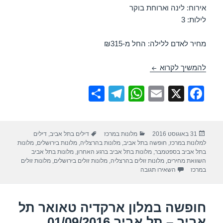
אירוח: לינה וארוחת בוקר
לילות: 3
מחיר לאדם ללילה: החל מ-₪315
דיל במלון ארקדיה טאואר תל אביב – תל אביב 01/09/2016
להמשיך לקרוא
S
T
W
E
X
F
h
el
h
m
a
ar
e
at
ail
c
פורסם
קטגוריות
תגיות
31 באוגוסט 2016
מלונות במרכז
דילים בתל אביב
,
דילים
e
gr
s
e
בתאריך
למלונות במרכז
,
חופשה בתל אביב
,
מלונות בהרצליה
,
מלונות בירושלים
,
מלונות
a
A
b
בתל אביב בספטמבר
,
מלונות בתל אביב ברגע האחרון
,
מלונות בתל אביב
השוואת מחירים
,
מלונות זולים בהרצליה
,
מלונות זולים בירושלים
,
מלונות זולים
m
p
o
עבור דיל במלון ארקדיה טאואר תל אביב – תל אביב 01/09/2016
במרכז
השאירו תגובה
p
o
k
חופשה במלון ארקדיה טאואר תל
אביב – תל אביב 01/09/2016