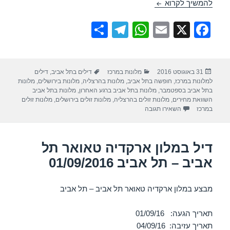
מבצע במלון ארקדיה טאואר תל אביב – תל אביב 01/09/2016
להמשיך לקרוא
S
T
W
E
X
F
h
el
h
m
a
ar
e
at
ail
c
פורסם
קטגוריות
תגיות
31 באוגוסט 2016
מלונות במרכז
דילים בתל אביב
,
דילים
e
gr
s
e
בתאריך
למלונות במרכז
,
חופשה בתל אביב
,
מלונות בהרצליה
,
מלונות בירושלים
,
מלונות
a
A
b
בתל אביב בספטמבר
,
מלונות בתל אביב ברגע האחרון
,
מלונות בתל אביב
השוואת מחירים
,
מלונות זולים בהרצליה
,
מלונות זולים בירושלים
,
מלונות זולים
m
p
o
עבור מבצע במלון ארקדיה טאואר תל אביב – תל אביב 01/09/2016
במרכז
השאירו תגובה
p
o
k
דיל במלון ארקדיה טאואר תל
אביב – תל אביב 01/09/2016
מבצע במלון ארקדיה טאואר תל אביב – תל אביב
תאריך הגעה: 01/09/16
תאריך עזיבה: 04/09/16