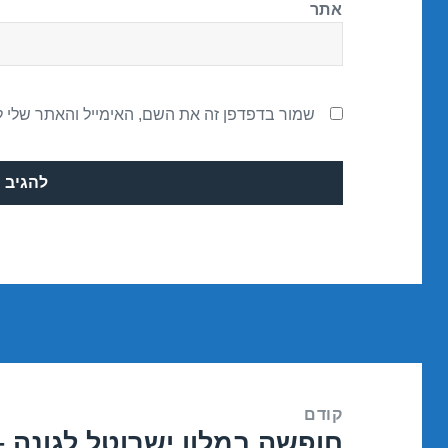
אתר
שמור בדפדפן זה את השם, האימייל והאתר שלי 
ניווט
קודם
חופשה במלון ישרוטל לגונה – אילת 18
הפוסט