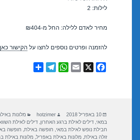
לילות: 2
מחיר לאדם ללילה: החל מ-₪404
להזמנה ופרטים נוספים לחצו על
הקישור כאן
S
T
W
E
X
F
h
el
h
m
a
ar
e
at
ail
c
e
gr
s
e
a
A
b
פורסם
מחבר
קטגוריות
m
p
o
10 באפריל 2018
hotzimer
מלונות באיל
בתאריך
במאי
,
דילים לאילת ברגע האחרון
,
דילים לאילת השוו
p
o
חבילת נופש לאילת במאי
,
חופשה באילת
,
חופשה באי
k
זולה באילת
,
מלונות באילת באפריל
,
מלונות באילת ב