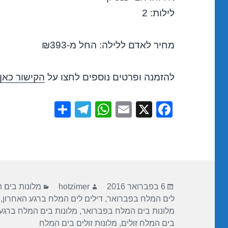
לילות: 2
מחיר לאדם ללילה: החל מ-₪393
להזמנה ופרטים נוספים לחצו על
הקישור כאן
S
T
W
E
X
F
h
el
h
m
a
ar
e
at
ail
c
e
gr
s
e
a
A
b
פורסם
מחבר
קטגוריות
m
p
o
6 בפברואר 2016
hotzimer
מלונות בים 
בתאריך
לים המלח בפברואר
,
דילים לים המלח ברגע האחרון
,
p
o
מלונות בים המלח בפברואר
,
מלונות בים המלח ברגע
k
בים המלח זולים
,
מלונות זולים בים המלח