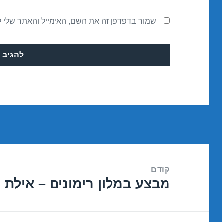
שמור בדפדפן זה את השם, האימייל והאתר שלי 
ניווט
קודם
מבצע במלון רימונים – אילת 20/03/2016
הפוסט
הקודם: