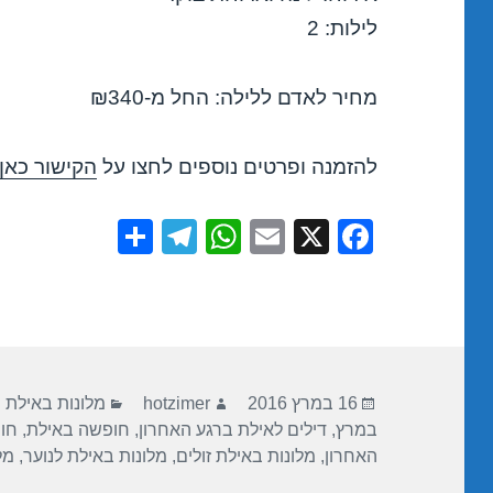
לילות: 2
מחיר לאדם ללילה: החל מ-₪340
להזמנה ופרטים נוספים לחצו על
הקישור כאן
S
T
W
E
X
F
h
el
h
m
a
ar
e
at
ail
c
e
gr
s
e
a
A
b
פורסם
מחבר
קטגוריות
m
p
o
16 במרץ 2016
hotzimer
מלונות באילת
בתאריך
במרץ
,
דילים לאילת ברגע האחרון
,
חופשה באילת
,
חו
p
o
האחרון
,
מלונות באילת זולים
,
מלונות באילת לנוער
,
מל
k