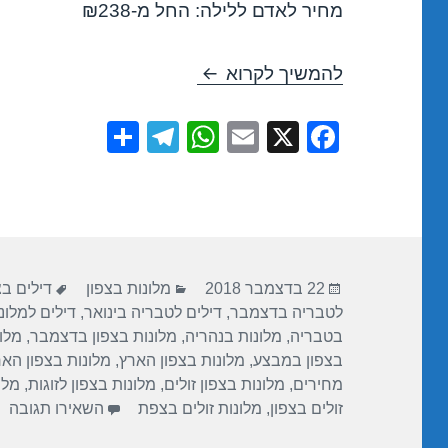
מחיר לאדם ללילה: החל מ-₪238
חופשה במלון פרימה גליל – טבריה 18
להמשיך לקרוא
S
T
W
E
X
F
h
el
h
m
a
ar
e
at
ail
c
e
gr
s
e
a
A
b
פורסם
קטגוריות
תגיות
m
p
o
22 בדצמבר 2018
מלונות בצפון
דילים ב
בתאריך
לטבריה בדצמבר
,
דילים לטבריה בינואר
,
דילים למלונ
p
o
בטבריה
,
מלונות בנהריה
,
מלונות בצפון בדצמבר
,
מלונ
k
בצפון במבצע
,
מלונות בצפון הארץ
,
מלונות בצפון הא
מחירים
,
מלונות בצפון זולים
,
מלונות בצפון לזוגות
,
מלו
עב
זולים בצפון
,
מלונות זולים בצפת
השאירו תגובה