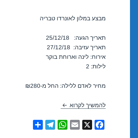
מבצע במלון לאונרדו טבריה
תאריך הגעה: 25/12/18
תאריך עזיבה: 27/12/18
אירוח: לינה וארוחת בוקר
לילות: 2
מחיר לאדם ללילה: החל מ-₪280
חופשה במלון לאונרדו טבריה – 12/2018
להמשיך לקרוא
S
T
W
E
X
F
h
el
h
m
a