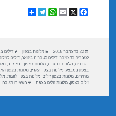
S
T
W
E
X
F
h
el
h
m
a
ar
e
at
ail
c
e
gr
s
e
a
A
b
פורסם
קטגוריות
תגיות
m
p
o
22 בדצמבר 2018
מלונות בצפון
דילים ב
בתאריך
לטבריה בדצמבר
,
דילים לטבריה בינואר
,
דילים למלונ
p
o
בטבריה
,
מלונות בנהריה
,
מלונות בצפון בדצמבר
,
מלונ
k
בצפון במבצע
,
מלונות בצפון הארץ
,
מלונות בצפון הא
מחירים
,
מלונות בצפון זולים
,
מלונות בצפון לזוגות
,
מלו
עב
זולים בצפון
,
מלונות זולים בצפת
השאירו תגובה