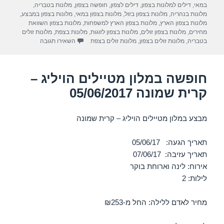
e
gr
s
e
בתאריך
במאי
,
דילים למלונות בצפון
,
דילים לצפון
,
חופשה בצפון
,
מלונות בטבריה
,
a
A
b
מלונות בנהריה
,
מלונות בצפון בזול
,
מלונות בצפון במאי
,
מלונות בצפון במבצע
,
מלונות בצפון הארץ
,
מלונות בצפון הארץ למשפחות
,
מלונות בצפון השוואת
m
p
o
מחירים
,
מלונות בצפון זולים
,
מלונות בצפון לזוגות
,
מלונות בצפת
,
מלונות זולים
עבור חופשה במלון המ
בטבריה
,
מלונות זולים בצפון
,
מלונות זולים בצפת
השאירו תגובה
p
o
k
חופשה במלון מטיילים הויליג –
קרית שמונה 05/06/2017
מבצע במלון מטיילים הויליג – קרית שמונה
תאריך הגעה: 05/06/17
תאריך עזיבה: 07/06/17
אירוח: לינה וארוחת בוקר
לילות: 2
מחיר לאדם ללילה: החל מ-₪253