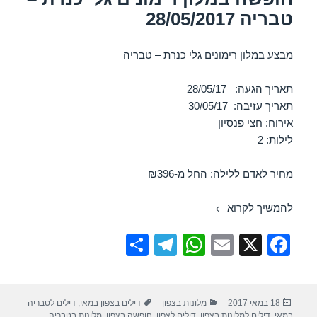
טבריה 28/05/2017
מבצע במלון רימונים גלי כנרת – טבריה
תאריך הגעה: 28/05/17
תאריך עזיבה: 30/05/17
אירוח: חצי פנסיון
לילות: 2
מחיר לאדם ללילה: החל מ-₪396
חופשה במלון רימונים גלי כנרת – טבריה 28/05/2017
להמשיך לקרוא
S
T
W
E
X
F
h
el
h
m
a
ar
e
at
ail
c
פורסם
קטגוריות
תגיות
18 במאי 2017
מלונות בצפון
דילים בצפון במאי
,
דילים לטבריה
e
gr
s
e
בתאריך
במאי
,
דילים למלונות בצפון
,
דילים לצפון
,
חופשה בצפון
,
מלונות בטבריה
,