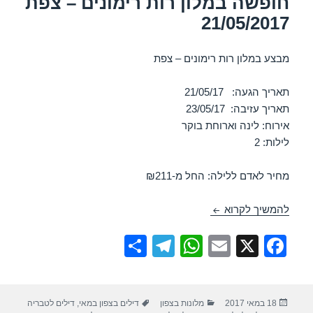
חופשה במלון רות רימונים – צפת
21/05/2017
מבצע במלון רות רימונים – צפת
תאריך הגעה: 21/05/17
תאריך עזיבה: 23/05/17
אירוח: לינה וארוחת בוקר
לילות: 2
מחיר לאדם ללילה: החל מ-₪211
חופשה במלון רות רימונים – צפת 21/05/2017
להמשיך לקרוא
S
T
W
E
X
F
h
el
h
m
a
ar
e
at
ail
c
פורסם
קטגוריות
תגיות
18 במאי 2017
מלונות בצפון
דילים בצפון במאי
,
דילים לטבריה
e
gr
s
e