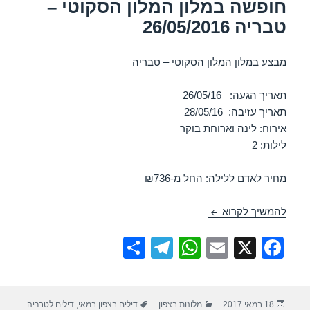
חופשה במלון המלון הסקוטי –
טבריה 26/05/2016
מבצע במלון המלון הסקוטי – טבריה
תאריך הגעה: 26/05/16
תאריך עזיבה: 28/05/16
אירוח: לינה וארוחת בוקר
לילות: 2
מחיר לאדם ללילה: החל מ-₪736
חופשה במלון המלון הסקוטי – טבריה 26/05/2016
להמשיך לקרוא
S
T
W
E
X
F
h
el
h
m
a
ar
e
at
ail
c
פורסם
קטגוריות
תגיות
18 במאי 2017
מלונות בצפון
דילים בצפון במאי
,
דילים לטבריה