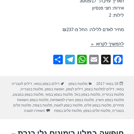
תאריך עזיבה: 30/05/17
אירוח: חצי פנסיון
לילות: 2
מחיר לאדם ללילה: החל מ-₪237
חופשה במלון רימונים מינרל – טבריה 28/05/2017
להמשיך לקרוא
S
T
W
E
X
F
h
el
h
m
a
ar
e
at
ail
c
פורסם
קטגוריות
תגיות
18 במאי 2017
מלונות בצפון
דילים בצפון במאי
,
דילים לטבריה
e
gr
s
e
בתאריך
במאי
,
דילים למלונות בצפון
,
דילים לצפון
,
חופשה בצפון
,
מלונות בטבריה
,
a
A
b
מלונות בנהריה
,
מלונות בצפון בזול
,
מלונות בצפון במאי
,
מלונות בצפון במבצע
,
מלונות בצפון הארץ
,
מלונות בצפון הארץ למשפחות
,
מלונות בצפון השוואת
m
p
o
מחירים
,
מלונות בצפון זולים
,
מלונות בצפון לזוגות
,
מלונות בצפת
,
מלונות זולים
עבור חופשה במלון רי
בטבריה
,
מלונות זולים בצפון
,
מלונות זולים בצפת
השאירו תגובה
p
o
k
חופשה במלון רימונים גלי כנרת –