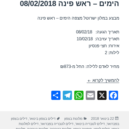
הימים – ראש פינה 08/02/2018
מבצע במלון ישרוטל מצפה הימים – ראש פינה
תאריך הגעה: 08/02/18
תאריך עזיבה: 10/02/18
אירוח: חצי פנסיון
לילות: 2
מחיר לאדם ללילה: החל מ-₪873
חופשה במלון ישרוטל מצפה הימים – ראש פינה 08/02/2018
להמשיך לקרוא
S
T
W
E
X
F
h
el
h
m
a
ar
e
at
ail
c
פורסם
קטגוריות
תגיות
22 בינואר 2018
מלונות בצפון
דילים בצפון בינואר
,
דילים בצפון
e
gr
s
e
בתאריך
בפברואר
,
דילים לטבריה בינואר
,
דילים לטבריה בפברואר
,
דילים למלונות