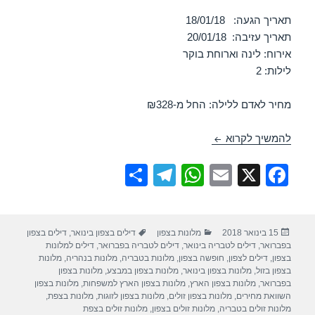
תאריך הגעה: 18/01/18
תאריך עזיבה: 20/01/18
אירוח: לינה וארוחת בוקר
לילות: 2
מחיר לאדם ללילה: החל מ-₪328
חופשה במלון נוף גינוסר – טבריה 18/01/2018
להמשיך לקרוא
S
T
W
E
X
F
h
el
h
m
a
ar
e
at
ail
c
פורסם
קטגוריות
תגיות
15 בינואר 2018
מלונות בצפון
דילים בצפון בינואר
,
דילים בצפון
e
gr
s
e
בתאריך
בפברואר
,
דילים לטבריה בינואר
,
דילים לטבריה בפברואר
,
דילים למלונות
a
A
b
בצפון
,
דילים לצפון
,
חופשה בצפון
,
מלונות בטבריה
,
מלונות בנהריה
,
מלונות
בצפון בזול
,
מלונות בצפון בינואר
,
מלונות בצפון במבצע
,
מלונות בצפון
m
p
o
בפברואר
,
מלונות בצפון הארץ
,
מלונות בצפון הארץ למשפחות
,
מלונות בצפון
השוואת מחירים
,
מלונות בצפון זולים
,
מלונות בצפון לזוגות
,
מלונות בצפת
,
p
o
מלונות זולים בטבריה
,
מלונות זולים בצפון
,
מלונות זולים בצפת