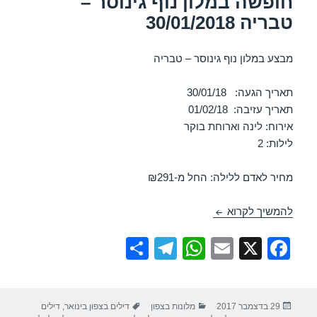
חופשה במלון נוף גינוסר –
טבריה 30/01/2018
מבצע במלון נוף גינוסר – טבריה
תאריך הגעה: 30/01/18
תאריך עזיבה: 01/02/18
אירוח: לינה וארוחת בוקר
לילות: 2
מחיר לאדם ללילה: החל מ-₪291
חופשה במלון נוף גינוסר – טבריה 30/01/2018
להמשיך לקרוא
S
T
W
E
X
F
h
el
h
m
a
ar
e
at
ail
c
פורסם
קטגוריות
תגיות
29 בדצמבר 2017
מלונות בצפון
דילים בצפון בינואר
,
דילים
e
gr
s
e