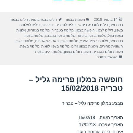
h
el
h
m
a
ar
e
at
ail
c
פורסם
קטגוריות
תגיות
14 בינואר 2018
מלונות בצפון
דילים בצפון בינואר
,
דילים בצפון
e
gr
s
e
בתאריך
בפברואר
,
דילים לטבריה בינואר
,
דילים לטבריה בפברואר
,
דילים למלונות
a
A
b
בצפון
,
דילים לצפון
,
חופשה בצפון
,
מלונות בטבריה
,
מלונות בנהריה
,
מלונות
בצפון בזול
,
מלונות בצפון בינואר
,
מלונות בצפון במבצע
,
מלונות בצפון
m
p
o
בפברואר
,
מלונות בצפון הארץ
,
מלונות בצפון הארץ למשפחות
,
מלונות בצפון
השוואת מחירים
,
מלונות בצפון זולים
,
מלונות בצפון לזוגות
,
מלונות בצפת
,
p
o
מלונות זולים בטבריה
,
מלונות זולים בצפון
,
מלונות זולים בצפת
עבור חופשה במלון רות רימונים – צפת 01/02/2018
השאירו תגובה
k
חופשה במלון פרימה גליל –
טבריה 15/02/2018
מבצע במלון פרימה גליל – טבריה
תאריך הגעה: 15/02/18
תאריך עזיבה: 17/02/18
אירוח: לינה וארוחת בוקר