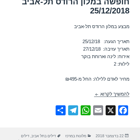
חופשה במלון הרודס תל-אביב
25/12/2018
מבצע במלון הרודס תל-אביב
תאריך הגעה: 25/12/18
תאריך עזיבה: 27/12/18
אירוח: לינה וארוחת בוקר
לילות: 2
מחיר לאדם ללילה: החל מ-₪495
חופשה במלון הרודס תל-אביב 25/12/2018
להמשיך לקרוא
S
T
W
E
X
F
h
el
h
m
a
ar
e
at
ail
c
פורסם
קטגוריות
תגיות
22 בדצמבר 2018
מלונות במרכז
דילים בתל אביב
,
דילים