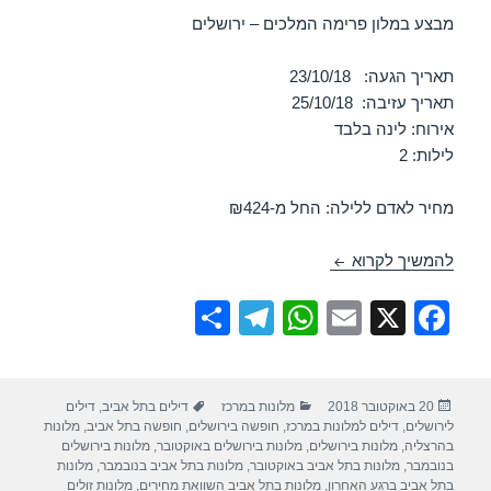
מבצע במלון פרימה המלכים – ירושלים
תאריך הגעה: 23/10/18
תאריך עזיבה: 25/10/18
אירוח: לינה בלבד
לילות: 2
מחיר לאדם ללילה: החל מ-₪424
חופשה במלון פרימה המלכים – ירושלים 23/10/2018
להמשיך לקרוא
S
T
W
E
X
F
h
el
h
m
a
ar
e
at
ail
c
פורסם
קטגוריות
תגיות
20 באוקטובר 2018
מלונות במרכז
דילים בתל אביב
,
דילים
e
gr
s
e
בתאריך
לירושלים
,
דילים למלונות במרכז
,
חופשה בירושלים
,
חופשה בתל אביב
,
מלונות
a
A
b
בהרצליה
,
מלונות בירושלים
,
מלונות בירושלים באוקטובר
,
מלונות בירושלים
בנובמבר
,
מלונות בתל אביב באוקטובר
,
מלונות בתל אביב בנובמבר
,
מלונות
בתל אביב ברגע האחרון
,
מלונות בתל אביב השוואת מחירים
,
מלונות זולים