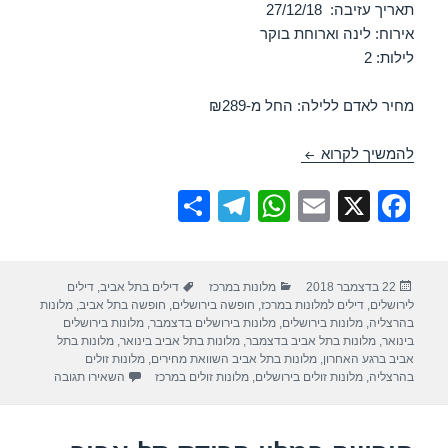
תאריך עזיבה: 27/12/18
אירוח: לינה וארוחת בוקר
לילות: 2
מחיר לאדם ללילה: החל מ-₪289
חופשה במלון לאונרדו סיטי טאואר – תל אביב 25/12/2018
להמשיך לקרוא
S
T
W
E
X
F
h
el
h
m
a
ar
e
at
ail
c
פורסם
קטגוריות
תגיות
22 בדצמבר 2018
מלונות במרכז
דילים בתל אביב
,
דילים
e
gr
s
e
בתאריך
לירושלים
,
דילים למלונות במרכז
,
חופשה בירושלים
,
חופשה בתל אביב
,
מלונות
a
A
b
בהרצליה
,
מלונות בירושלים
,
מלונות בירושלים בדצמבר
,
מלונות בירושלים
בינואר
,
מלונות בתל אביב בדצמבר
,
מלונות בתל אביב בינואר
,
מלונות בתל
m
p
o
אביב ברגע האחרון
,
מלונות בתל אביב השוואת מחירים
,
מלונות זולים
עבור חופשה במ
בהרצליה
,
מלונות זולים בירושלים
,
מלונות זולים במרכז
השאירו תגובה
p
o
k