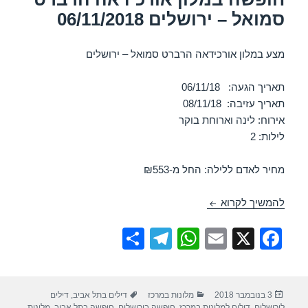
סמואל – ירושלים 06/11/2018
מצע במלון אורכידאה הרברט סמואל – ירושלים
תאריך הגעה: 06/11/18
תאריך עזיבה: 08/11/18
אירוח: לינה וארוחת בוקר
לילות: 2
מחיר לאדם ללילה: החל מ-₪553
חופשה במלון אורכידאה הרברט סמואל – ירושלים 06/11/2018
להמשיך לקרוא
S
T
W
E
X
F
h
el
h
m
a
ar
e
at
ail
c
פורסם
קטגוריות
תגיות
3 בנובמבר 2018
מלונות במרכז
דילים בתל אביב
,
דילים
e
gr
s
e
בתאריך
לירושלים
,
דילים למלונות במרכז
,
חופשה בירושלים
,
חופשה בתל אביב
,
מלונות