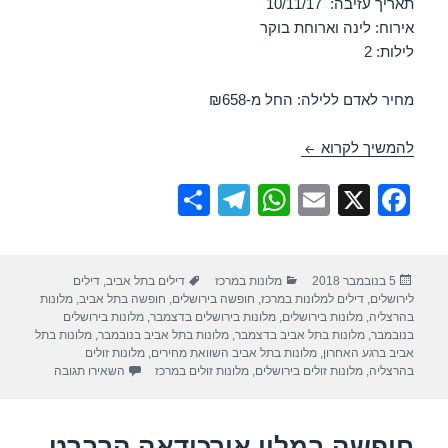
תאריך עזיבה: 10/11/17
אירוח: לינה וארוחת בוקר
לילות: 2
מחיר לאדם ללילה: החל מ-₪658
חופשה במלון דן פנורמה – ירושלים 08/11/2018
להמשיך לקרוא
S
T
W
E
X
F
h
el
h
m
a
ar
e
at
ail
c
פורסם
קטגוריות
תגיות
5 בנובמבר 2018
מלונות במרכז
דילים בתל אביב
,
דילים
e
gr
s
e
בתאריך
לירושלים
,
דילים למלונות במרכז
,
חופשה בירושלים
,
חופשה בתל אביב
,
מלונות
a
A
b
בהרצליה
,
מלונות בירושלים
,
מלונות בירושלים בדצמבר
,
מלונות בירושלים
בנובמבר
,
מלונות בתל אביב בדצמבר
,
מלונות בתל אביב בנובמבר
,
מלונות בתל
m
p
o
אביב ברגע האחרון
,
מלונות בתל אביב השוואת מחירים
,
מלונות זולים
עבור חופשה במ
בהרצליה
,
מלונות זולים בירושלים
,
מלונות זולים במרכז
השאירו תגובה
p
o
k
חופשה במלון אורכידאה הרברט