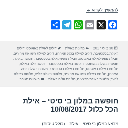
חופשה במלון ישרוטל אגמים – אילת 29/08/2017
להמשיך לקרוא
S
T
W
E
X
F
h
el
h
m
a
ar
e
at
ail
c
פורסם
קטגוריות
תגיות
30 ביולי 2017
מלונות באילת
דילים לאילת באוגוסט
,
דילים
e
gr
s
e
בתאריך
לאילת בספטמבר
,
דילים לאילת ברגע האחרון
,
דילים לאילת השוואת מחירים
,
a
A
b
חבילת נופש לאילת באוגוסט
,
חבילת נופש לאילת בספטמבר
,
חופשה באילת
,
חופשה באילת באוגוסט
,
חופשה באילת בספטמבר
,
חופשה זולה באילת
,
m
p
o
מלונות באילת באוגוסט
,
מלונות באילת בספטמבר
,
מלונות באילת ברגע
האחרון
,
מלונות באילת השוואת מחירים
,
מלונות באילת זולים
,
מלונות באילת
p
o
עבור חופשה במלון
לנוער
,
מלונות באילת מבצעים
,
מלונות זולים באילת
השאירו תגובה
k
חופשה במלון בי סיטי – אילת
הכל כלול 10/08/2017
מבצע במלון בי סיטי – אילת – (כולל טיסות)