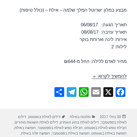
מבצע במלון ישרוטל המלך שלמה – אילת – (כולל טיסות)
תאריך הגעה: 06/08/17
תאריך עזיבה: 08/08/17
אירוח: לינה וארוחת בוקר
לילות: 2
מחיר לאדם ללילה: החל מ-₪644
חופשה במלון ישרוטל המלך שלמה – אילת 06/08/2017
להמשיך לקרוא
S
T
W
E
X
F
h
el
h
m
a
ar
e
at
ail
c
פורסם
קטגוריות
תגיות
30 ביולי 2017
מלונות באילת
דילים לאילת באוגוסט
,
דילים
e
gr
s
e
בתאריך
לאילת בספטמבר
,
דילים לאילת ברגע האחרון
,
דילים לאילת השוואת מחירים
,
a
A
b
חבילת נופש לאילת באוגוסט
,
חבילת נופש לאילת בספטמבר
,
חופשה באילת
,
חופשה באילת באוגוסט
,
חופשה באילת בספטמבר
,
חופשה זולה באילת
,