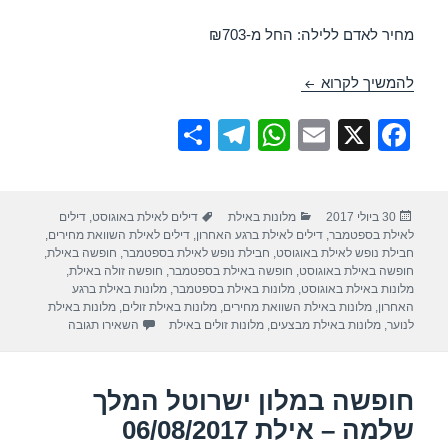
מחיר לאדם ללילה: החל מ-₪703
חופשה במלון ישרוטל המלך שלמה – אילת 03/08/2017
להמשיך לקרוא
S
T
W
E
X
F
h
el
h
m
a
ar
e
at
ail
c
פורסם
קטגוריות
תגיות
30 ביולי 2017
מלונות באילת
דילים לאילת באוגוסט
,
דילים
e
gr
s
e
בתאריך
לאילת בספטמבר
,
דילים לאילת ברגע האחרון
,
דילים לאילת השוואת מחירים
,
a
A
b
חבילת נופש לאילת באוגוסט
,
חבילת נופש לאילת בספטמבר
,
חופשה באילת
,
חופשה באילת באוגוסט
,
חופשה באילת בספטמבר
,
חופשה זולה באילת
,
m
p
o
מלונות באילת באוגוסט
,
מלונות באילת בספטמבר
,
מלונות באילת ברגע
האחרון
,
מלונות באילת השוואת מחירים
,
מלונות באילת זולים
,
מלונות באילת
p
o
עבור חופשה במלו
לנוער
,
מלונות באילת מבצעים
,
מלונות זולים באילת
השאירו תגובה
k
חופשה במלון ישרוטל המלך
שלמה – אילת 06/08/2017