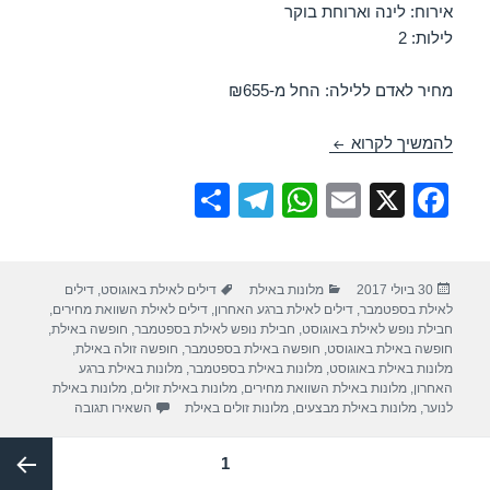
אירוח: לינה וארוחת בוקר
לילות: 2
מחיר לאדם ללילה: החל מ-₪655
חופשה במלון ישרוטל ים-סוף – אילת 03/08/2017
להמשיך לקרוא
S
T
W
E
X
F
h
el
h
m
a
ar
e
at
ail
c
פורסם
קטגוריות
תגיות
30 ביולי 2017
מלונות באילת
דילים לאילת באוגוסט
,
דילים
e
gr
s
e
בתאריך
לאילת בספטמבר
,
דילים לאילת ברגע האחרון
,
דילים לאילת השוואת מחירים
,
a
A
b
חבילת נופש לאילת באוגוסט
,
חבילת נופש לאילת בספטמבר
,
חופשה באילת
,
חופשה באילת באוגוסט
,
חופשה באילת בספטמבר
,
חופשה זולה באילת
,
m
p
o
מלונות באילת באוגוסט
,
מלונות באילת בספטמבר
,
מלונות באילת ברגע
האחרון
,
מלונות באילת השוואת מחירים
,
מלונות באילת זולים
,
מלונות באילת
p
o
עבור חופשה במלון
לנוער
,
מלונות באילת מבצעים
,
מלונות זולים באילת
השאירו תגובה
k
Post
עמוד
1
paginatio