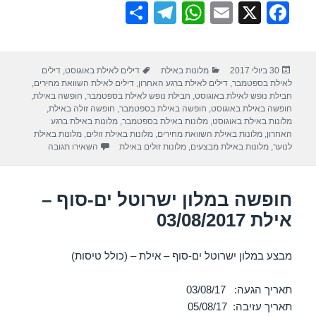
S
T
W
E
X
F
h
el
h
m
a
ar
e
at
ail
c
פורסם
קטגוריות
תגיות
30 ביולי 2017
מלונות באילת
דילים לאילת באוגוסט
,
דילים
e
gr
s
e
בתאריך
לאילת בספטמבר
,
דילים לאילת ברגע האחרון
,
דילים לאילת השוואת מחירים
,
a
A
b
חבילת נופש לאילת באוגוסט
,
חבילת נופש לאילת בספטמבר
,
חופשה באילת
,
חופשה באילת באוגוסט
,
חופשה באילת בספטמבר
,
חופשה זולה באילת
,
m
p
o
מלונות באילת באוגוסט
,
מלונות באילת בספטמבר
,
מלונות באילת ברגע
האחרון
,
מלונות באילת השוואת מחירים
,
מלונות באילת זולים
,
מלונות באילת
p
o
עבור חופשה במלון
לנוער
,
מלונות באילת מבצעים
,
מלונות זולים באילת
השאירו תגובה
k
חופשה במלון ישרוטל ים-סוף –
אילת 03/08/2017
מבצע במלון ישרוטל ים-סוף – אילת – (כולל טיסות)
תאריך הגעה: 03/08/17
תאריך עזיבה: 05/08/17