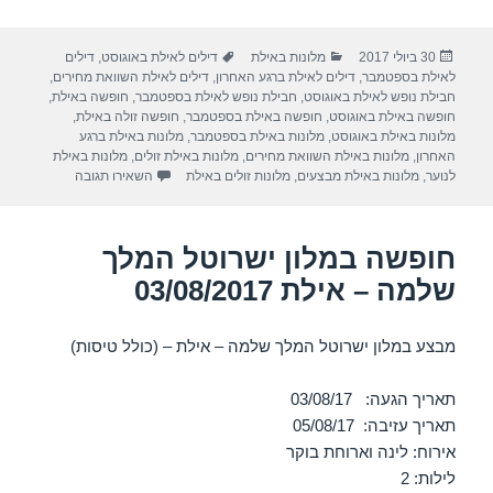
h
el
h
m
a
ar
e
at
ail
c
פורסם
קטגוריות
תגיות
30 ביולי 2017
מלונות באילת
דילים לאילת באוגוסט
,
דילים
e
gr
s
e
בתאריך
לאילת בספטמבר
,
דילים לאילת ברגע האחרון
,
דילים לאילת השוואת מחירים
,
a
A
b
חבילת נופש לאילת באוגוסט
,
חבילת נופש לאילת בספטמבר
,
חופשה באילת
,
חופשה באילת באוגוסט
,
חופשה באילת בספטמבר
,
חופשה זולה באילת
,
m
p
o
מלונות באילת באוגוסט
,
מלונות באילת בספטמבר
,
מלונות באילת ברגע
האחרון
,
מלונות באילת השוואת מחירים
,
מלונות באילת זולים
,
מלונות באילת
p
o
עבור חופשה במלון 
לנוער
,
מלונות באילת מבצעים
,
מלונות זולים באילת
השאירו תגובה
k
חופשה במלון ישרוטל המלך
שלמה – אילת 03/08/2017
מבצע במלון ישרוטל המלך שלמה – אילת – (כולל טיסות)
תאריך הגעה: 03/08/17
תאריך עזיבה: 05/08/17
אירוח: לינה וארוחת בוקר
לילות: 2