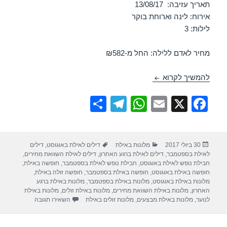
תאריך עזיבה: 13/08/17
אירוח: לינה וארוחת בוקר
לילות: 3
מחיר לאדם ללילה: החל מ-₪582
חופשה במלון ישרוטל אגמים – אילת 10/08/2017
להמשיך לקרוא
S
T
W
E
X
F
h
el
h
m
a
ar
e
at
ail
c
פורסם
קטגוריות
תגיות
30 ביולי 2017
מלונות באילת
דילים לאילת באוגוסט
,
דילים
e
gr
s
e
בתאריך
לאילת בספטמבר
,
דילים לאילת ברגע האחרון
,
דילים לאילת השוואת מחירים
,
a
A
b
חבילת נופש לאילת באוגוסט
,
חבילת נופש לאילת בספטמבר
,
חופשה באילת
,
חופשה באילת באוגוסט
,
חופשה באילת בספטמבר
,
חופשה זולה באילת
,
m
p
o
מלונות באילת באוגוסט
,
מלונות באילת בספטמבר
,
מלונות באילת ברגע
האחרון
,
מלונות באילת השוואת מחירים
,
מלונות באילת זולים
,
מלונות באילת
p
o
עבור חופשה במלון
לנוער
,
מלונות באילת מבצעים
,
מלונות זולים באילת
השאירו תגובה
k