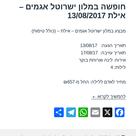
חופשה במלון ישרוטל אגמים –
אילת 13/08/2017
מבצע במלון ישרוטל אגמים – אילת – (כולל טיסות)
תאריך הגעה: 13/08/17
תאריך עזיבה: 17/08/17
אירוח: לינה וארוחת בוקר
לילות: 4
מחיר לאדם ללילה: החל מ-₪657
חופשה במלון ישרוטל אגמים – אילת 13/08/2017
להמשיך לקרוא
S
T
W
E
X
F
h
el
h
m
a
ar
e
at
ail
c