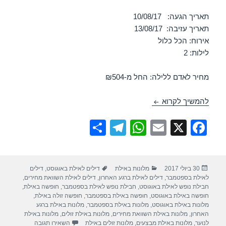
תאריך הגעה: 10/08/17
תאריך עזיבה: 13/08/17
אירוח: הכל כלול
לילות: 2
מחיר לאדם ללילה: החל מ-₪504
חופשה במלון בי סיטי – אילת הכל כלול 10/08/2017
להמשיך לקרוא
S
T
W
E
X
F
h
el
h
m
a
ar
e
at
ail
c
פורסם
קטגוריות
תגיות
30 ביולי 2017
מלונות באילת
דילים לאילת באוגוסט
,
דילים
e
gr
s
e
בתאריך
לאילת בספטמבר
,
דילים לאילת ברגע האחרון
,
דילים לאילת השוואת מחירים
,
a
A
b
חבילת נופש לאילת באוגוסט
,
חבילת נופש לאילת בספטמבר
,
חופשה באילת
,
חופשה באילת באוגוסט
,
חופשה באילת בספטמבר
,
חופשה זולה באילת
,
m
p
o
מלונות באילת באוגוסט
,
מלונות באילת בספטמבר
,
מלונות באילת ברגע
האחרון
,
מלונות באילת השוואת מחירים
,
מלונות באילת זולים
,
מלונות באילת
p
o
עבור חופשה במלון 
לנוער
,
מלונות באילת מבצעים
,
מלונות זולים באילת
השאירו תגובה