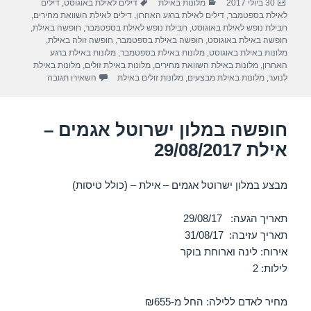
פורסם
קטגוריות
תגיות
30 ביולי 2017
מלונות באילת
דילים לאילת באוגוסט
,
דילים
e
gr
s
e
בתאריך
לאילת בספטמבר
,
דילים לאילת ברגע האחרון
,
דילים לאילת השוואת מחירים
,
a
A
b
חבילת נופש לאילת באוגוסט
,
חבילת נופש לאילת בספטמבר
,
חופשה באילת
,
חופשה באילת באוגוסט
,
חופשה באילת בספטמבר
,
חופשה זולה באילת
,
m
p
o
מלונות באילת באוגוסט
,
מלונות באילת בספטמבר
,
מלונות באילת ברגע
האחרון
,
מלונות באילת השוואת מחירים
,
מלונות באילת זולים
,
מלונות באילת
p
o
עבור חופשה במלון
לנוער
,
מלונות באילת מבצעים
,
מלונות זולים באילת
השאירו תגובה
k
חופשה במלון ישרוטל אגמים –
אילת 29/08/2017
מבצע במלון ישרוטל אגמים – אילת – (כולל טיסות)
תאריך הגעה: 29/08/17
תאריך עזיבה: 31/08/17
אירוח: לינה וארוחת בוקר
לילות: 2
מחיר לאדם ללילה: החל מ-₪655