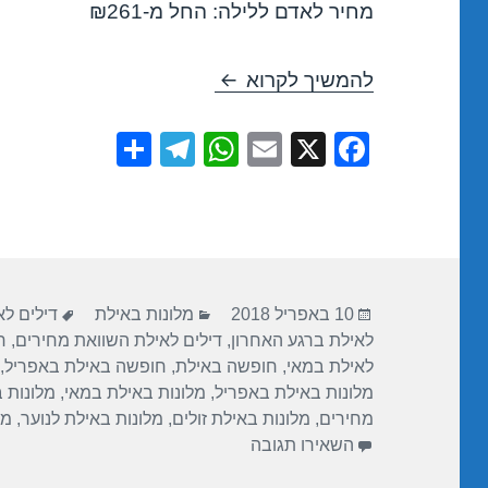
מחיר לאדם ללילה: החל מ-₪261
חופשה במלון רימונים – אילת 5/04/2018
להמשיך לקרוא
S
T
W
E
X
F
h
el
h
m
a
ar
e
at
ail
c
e
gr
s
e
a
A
b
פורסם
קטגוריות
תגיות
m
p
o
10 באפריל 2018
מלונות באילת
דילים ל
בתאריך
לאילת ברגע האחרון
,
דילים לאילת השוואת מחירים
,
ח
p
o
לאילת במאי
,
חופשה באילת
,
חופשה באילת באפריל
,
k
מלונות באילת באפריל
,
מלונות באילת במאי
,
מלונות 
מחירים
,
מלונות באילת זולים
,
מלונות באילת לנוער
,
מל
עבור חופשה במלון רימונים – אילת 15/04/2018
השאירו תגובה