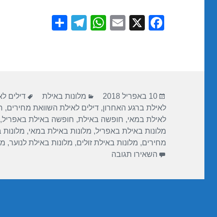
S
T
W
E
X
F
h
el
h
m
a
ar
e
at
ail
c
e
gr
s
e
a
A
b
פורסם
קטגוריות
תגיות
m
p
o
10 באפריל 2018
מלונות באילת
דילים ל
בתאריך
לאילת ברגע האחרון
,
דילים לאילת השוואת מחירים
,
ח
p
o
לאילת במאי
,
חופשה באילת
,
חופשה באילת באפריל
,
k
מלונות באילת באפריל
,
מלונות באילת במאי
,
מלונות 
מחירים
,
מלונות באילת זולים
,
מלונות באילת לנוער
,
מל
עבור חופשה במלון ישרוטל לגונה – אילת 2018
השאירו תגובה