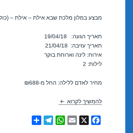
מבצע במלון מלכת שבא אילת – אילת – (כולל
תאריך הגעה: 19/04/18
תאריך עזיבה: 21/04/18
אירוח: לינה וארוחת בוקר
לילות: 2
מחיר לאדם ללילה: החל מ-₪688
חופשה במלון מלכת שבא אילת – איל
להמשיך לקרוא
S
T
W
E
X
F
h
el
h
m
a