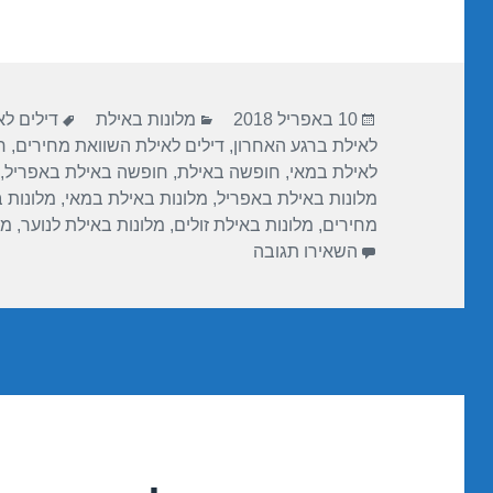
ar
e
at
ail
c
e
gr
s
e
a
A
b
פורסם
קטגוריות
תגיות
m
p
o
10 באפריל 2018
מלונות באילת
דילים ל
בתאריך
לאילת ברגע האחרון
,
דילים לאילת השוואת מחירים
,
ח
p
o
לאילת במאי
,
חופשה באילת
,
חופשה באילת באפריל
,
k
מלונות באילת באפריל
,
מלונות באילת במאי
,
מלונות 
מחירים
,
מלונות באילת זולים
,
מלונות באילת לנוער
,
מל
עבור חופשה במלון מלכת שבא אילת – אילת 
השאירו תגובה