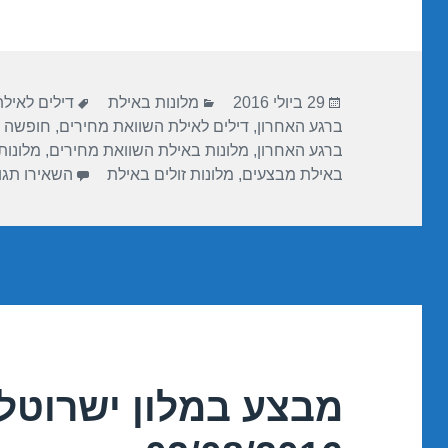
ar
e
at
ail
c
e
gr
s
e
a
A
b
פורסם
קטגוריות
תגיות
m
p
o
29 ביולי 2016
מלונות באילת
דילים לאיל
בתאריך
ברגע האחרון
,
דילים לאילת השוואת מחירים
,
חופשה 
p
o
ברגע האחרון
,
מלונות באילת השוואת מחירים
,
מלונות
k
באילת מבצעים
,
מלונות זולים באילת
השאירו תגו
מבצע במלון ישרוטל 