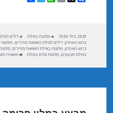
h
el
h
m
a
ar
e
at
ail
c
e
gr
s
e
a
A
b
פורסם
קטגוריות
תגיות
m
p
o
29 ביולי 2016
מלונות באילת
דילים לאיל
בתאריך
ברגע האחרון
,
דילים לאילת השוואת מחירים
,
חופשה 
p
o
ברגע האחרון
,
מלונות באילת השוואת מחירים
,
מלונות
k
באילת מבצעים
,
מלונות זולים באילת
השאירו תגו