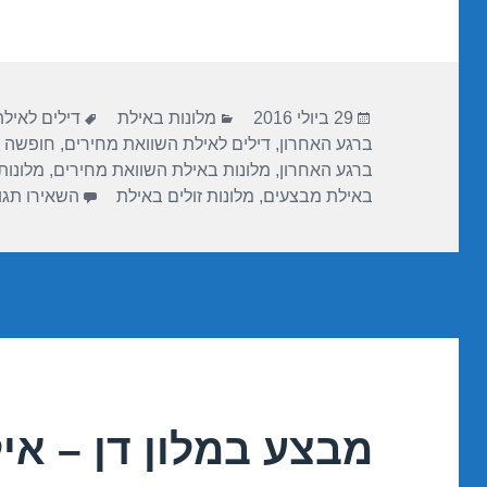
ar
e
at
ail
c
e
gr
s
e
a
A
b
פורסם
קטגוריות
תגיות
m
p
o
29 ביולי 2016
מלונות באילת
דילים לאיל
בתאריך
ברגע האחרון
,
דילים לאילת השוואת מחירים
,
חופשה 
p
o
ברגע האחרון
,
מלונות באילת השוואת מחירים
,
מלונות
k
באילת מבצעים
,
מלונות זולים באילת
השאירו תגו
מבצע במלון דן – אילת 8/2016