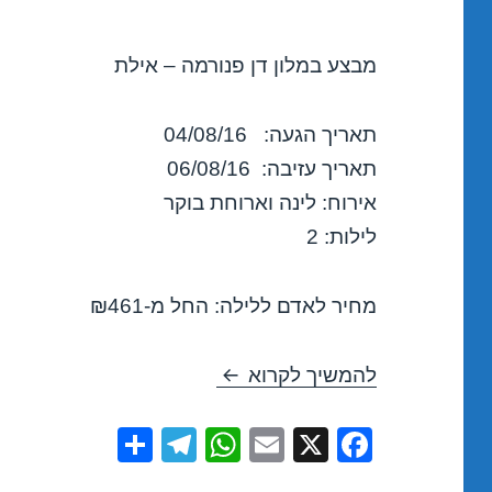
מבצע במלון דן פנורמה – אילת
תאריך הגעה: 04/08/16
תאריך עזיבה: 06/08/16
אירוח: לינה וארוחת בוקר
לילות: 2
מחיר לאדם ללילה: החל מ-₪461
מבצע במלון דן פנורמה – אילת 08/2016
להמשיך לקרוא
S
T
W
E
X
F
h
el
h
m
a