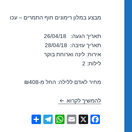
מבצע במלון רימונים חוף התמרים – עכו
תאריך הגעה: 26/04/18
תאריך עזיבה: 28/04/18
אירוח: לינה וארוחת בוקר
לילות: 2
מחיר לאדם ללילה: החל מ-₪408
חופשה במלון רימונים חוף התמרים –
להמשיך לקרוא
S
T
W
E
X
F
h
el
h
m
a