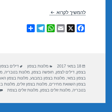
חופשה במלון המלון הסקוטי – טבריה 
להמשיך לקרוא
S
T
W
E
X
F
h
el
h
m
a
ar
e
at
ail
c
e
gr
s
e
a
A
b
פורסם
קטגוריות
תגיות
m
p
o
18 במאי 2017
מלונות בצפון
דילים בצפון
בתאריך
בצפון
,
דילים לצפון
,
חופשה בצפון
,
מלונות בטבריה
,
מל
p
o
בצפון במאי
,
מלונות בצפון במבצע
,
מלונות בצפון האר
k
בצפון השוואת מחירים
,
מלונות בצפון זולים
,
מלונות בצ
בטבריה
,
מלונות זולים בצפון
,
מלונות זולים בצפת