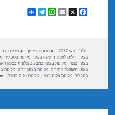
S
T
W
E
X
F
h
el
h
m
a
ar
e
at
ail
c
e
gr
s
e
a
A
b
פורסם
קטגוריות
תגיות
m
p
o
18 במאי 2017
מלונות בצפון
דילים בצפון
בתאריך
בצפון
,
דילים לצפון
,
חופשה בצפון
,
מלונות בטבריה
,
מל
p
o
בצפון במאי
,
מלונות בצפון במבצע
,
מלונות בצפון האר
k
בצפון השוואת מחירים
,
מלונות בצפון זולים
,
מלונות בצ
בטבריה
,
מלונות זולים בצפון
,
מלונות זולים בצפת