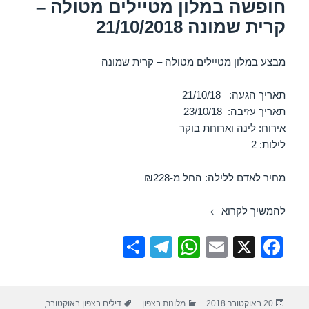
חופשה במלון מטיילים מטולה –
קרית שמונה 21/10/2018
מבצע במלון מטיילים מטולה – קרית שמונה
תאריך הגעה: 21/10/18
תאריך עזיבה: 23/10/18
אירוח: לינה וארוחת בוקר
לילות: 2
מחיר לאדם ללילה: החל מ-₪228
חופשה במלון מטיילים מטולה – קרית שמונה 21/10/2018
להמשיך לקרוא
S
T
W
E
X
F
h
el
h
m
a
ar
e
at
ail
c
פורסם
קטגוריות
תגיות
20 באוקטובר 2018
מלונות בצפון
דילים בצפון באוקטובר
,