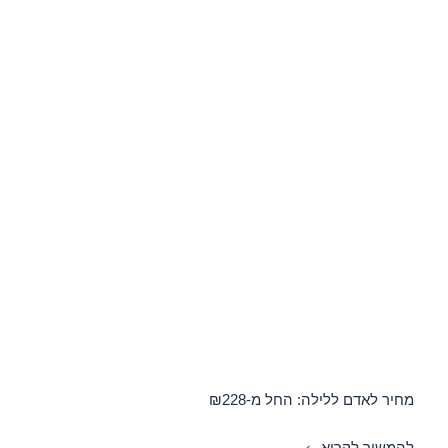
מחיר לאדם ללילה: החל מ-₪228
חופשה במלון מטיילים גשר הזיו – נהריה 04/11/2018
להמשיך לקרוא