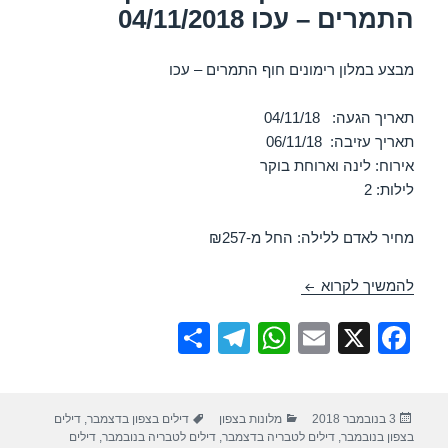
התמרים – עכו 04/11/2018
מבצע במלון רימונים חוף התמרים – עכו
תאריך הגעה: 04/11/18
תאריך עזיבה: 06/11/18
אירוח: לינה וארוחת בוקר
לילות: 2
מחיר לאדם ללילה: החל מ-₪257
חופשה במלון רימונים חוף התמרים – עכו 04/11/2018
להמשיך לקרוא
S
T
W
E
X
F
h
el
h
m
a
ar
e
at
ail
c
פורסם
קטגוריות
תגיות
3 בנובמבר 2018
מלונות בצפון
דילים בצפון בדצמבר
,
דילים
e
gr
s
e
בתאריך
בצפון בנובמבר
,
דילים לטבריה בדצמבר
,
דילים לטבריה בנובמבר
,
דילים