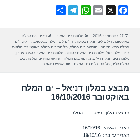
S
T
W
E
X
F
h
el
h
m
a
ar
e
at
ail
c
פורסם
קטגוריות
תגיות
27 בספטמבר 2016
מלונות בים המלח
דילים לים המלח
e
gr
s
e
בתאריך
באוקטובר
,
דילים לים המלח בסוכות
,
דילים לים המלח בספטמבר
,
דילים לים
a
A
b
המלח ברגע האחרון
,
חופשה בים המלח
,
מלונות בים המלח באוקטובר
,
מלונות
בים המלח בזול
,
מלונות בים המלח בסוכות
,
מלונות בים המלח ברגע האחרון
,
m
p
o
מלונות בים המלח דילים
,
מלונות בים המלח השוואת מחירים
,
מלונות בים
עבור חופשה במלון הרודס ים המלח –
המלח זולים
,
מלונות זולים בים המלח
השאירו תגובה
p
o
k
מבצע במלון דניאל – ים המלח
באוקטובר 16/10/2016
מבצע במלון דניאל – ים המלח
תאריך הגעה: 16/10/16
תאריך עזיבה: 18/10/16