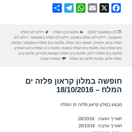
S
T
W
E
X
F
h
el
h
m
a
ar
e
at
ail
c
פורסם
קטגוריות
תגיות
23 בספטמבר 2016
מלונות בים המלח
דילים לים המלח
e
gr
s
e
בתאריך
באוקטובר
,
דילים לים המלח בסוכות
,
דילים לים המלח בספטמבר
,
דילים לים
a
A
b
המלח ברגע האחרון
,
חופשה בים המלח
,
מלונות בים המלח באוקטובר
,
מלונות
בים המלח בזול
,
מלונות בים המלח בסוכות
,
מלונות בים המלח ברגע האחרון
,
m
p
o
מלונות בים המלח דילים
,
מלונות בים המלח השוואת מחירים
,
מלונות בים
עבור חופשה במלון דיוויד ים המל
המלח זולים
,
מלונות זולים בים המלח
השאירו תגובה
p
o
k
חופשה במלון קראון פלזה ים
המלח – 18/10/2016
מבצע במלון קראון פלזה ים המלח
תאריך הגעה: 18/10/16
תאריך עזיבה: 20/10/16