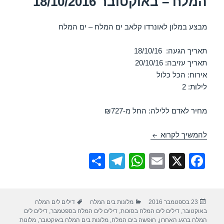
המלח – באוקטובר 18/10/2016
מבצע במלון לאונרדו קלאב ים המלח – ים המלח
תאריך הגעה: 18/10/16
תאריך עזיבה: 20/10/16
אירוח: הכל כלול
לילות: 2
מחיר לאדם ללילה: החל מ-₪727
חופשה במלון לאונרדו קלאב ים המלח – באוקטובר 18/10/2016
להמשיך לקרוא
S
T
W
E
X
F
h
el
h
m
a
ar
e
at
ail
c
פורסם
קטגוריות
תגיות
23 בספטמבר 2016
מלונות בים המלח
דילים לים המלח
e
gr
s
e
בתאריך
באוקטובר
,
דילים לים המלח בסוכות
,
דילים לים המלח בספטמבר
,
דילים לים
המלח ברגע האחרון
,
חופשה בים המלח
,
מלונות בים המלח באוקטובר
,
מלונות