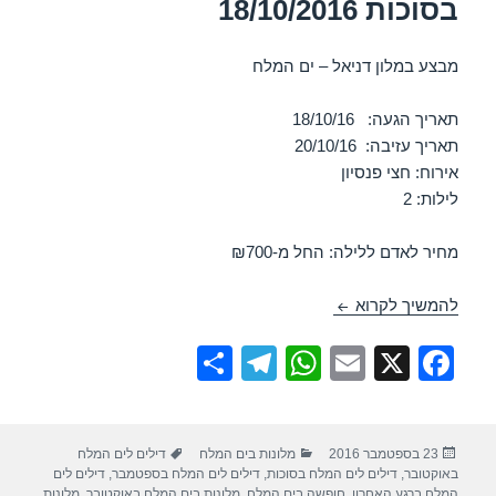
בסוכות 18/10/2016
מבצע במלון דניאל – ים המלח
תאריך הגעה: 18/10/16
תאריך עזיבה: 20/10/16
אירוח: חצי פנסיון
לילות: 2
מחיר לאדם ללילה: החל מ-₪700
חופשה במלון דניאל – ים המלח בסוכות 18/10/2016
להמשיך לקרוא
S
T
W
E
X
F
h
el
h
m
a
ar
e
at
ail
c
פורסם
קטגוריות
תגיות
23 בספטמבר 2016
מלונות בים המלח
דילים לים המלח
e
gr
s
e
בתאריך
באוקטובר
,
דילים לים המלח בסוכות
,
דילים לים המלח בספטמבר
,
דילים לים
המלח ברגע האחרון
,
חופשה בים המלח
,
מלונות בים המלח באוקטובר
,
מלונות