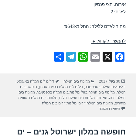
אירוח: חצי פנסיון
לילות: 2
מחיר לאדם ללילה: החל מ-₪643
חופשה במלון הוד – ים המלח 03/08/2017
להמשיך לקרוא
S
T
W
E
X
F
h
el
h
m
a
ar
e
at
ail
c
פורסם
קטגוריות
תגיות
30 ביולי 2017
מלונות בים המלח
דילים לים המלח באוגוסט
,
e
gr
s
e
בתאריך
דילים לים המלח בספטמבר
,
דילים לים המלח ברגע האחרון
,
חופשה בים
a
A
b
המלח
,
מלונות בים המלח בזול
,
מלונות בים המלח בספטמבר
,
מלונות בים
המלח ברגע האחרון
,
מלונות בים המלח דילים
,
מלונות בים המלח השוואת
m
p
o
מחירים
,
מלונות בים המלח זולים
,
מלונות זולים בים המלח
עבור חופשה במלון הוד – ים המלח 03/08/2017
השאירו תגובה
p
o
k
חופשה במלון ישרוטל גנים – ים