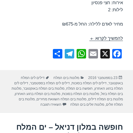
אירוח: חצי פנסיון
לילות: 2
מחיר לאדם ללילה: החל מ-₪675
מבצע במלון דניאל – ים המלח באוקטובר 16/10/2016
להמשיך לקרוא
S
T
W
E
X
F
h
el
h
m
a
ar
e
at
ail
c
פורסם
קטגוריות
תגיות
23 בספטמבר 2016
מלונות בים המלח
דילים לים המלח
e
gr
s
e
בתאריך
באוקטובר
,
דילים לים המלח בסוכות
,
דילים לים המלח בספטמבר
,
דילים לים
a
A
b
המלח ברגע האחרון
,
חופשה בים המלח
,
מלונות בים המלח באוקטובר
,
מלונות
בים המלח בזול
,
מלונות בים המלח בסוכות
,
מלונות בים המלח ברגע האחרון
,
m
p
o
מלונות בים המלח דילים
,
מלונות בים המלח השוואת מחירים
,
מלונות בים
עבור מבצע במלון דניאל – ים המלח
המלח זולים
,
מלונות זולים בים המלח
השאירו תגובה
p
o
k
חופשה במלון דניאל – ים המלח