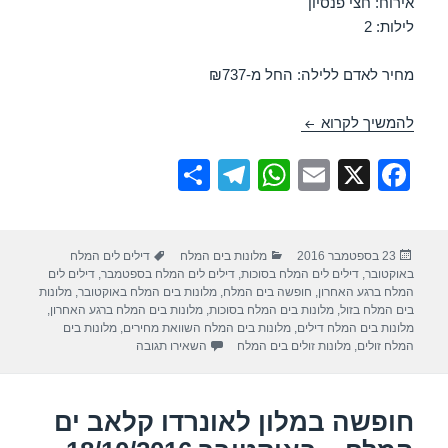
אירוח: חצי פנסיון
לילות: 2
מחיר לאדם ללילה: החל מ-₪737
חופשה במלון קראון פלזה ים המלח – 18/10/2016
להמשיך לקרוא
S
T
W
E
X
F
h
el
h
m
a
ar
e
at
ail
c
פורסם
קטגוריות
תגיות
23 בספטמבר 2016
מלונות בים המלח
דילים לים המלח
e
gr
s
e
בתאריך
באוקטובר
,
דילים לים המלח בסוכות
,
דילים לים המלח בספטמבר
,
דילים לים
a
A
b
המלח ברגע האחרון
,
חופשה בים המלח
,
מלונות בים המלח באוקטובר
,
מלונות
בים המלח בזול
,
מלונות בים המלח בסוכות
,
מלונות בים המלח ברגע האחרון
,
m
p
o
מלונות בים המלח דילים
,
מלונות בים המלח השוואת מחירים
,
מלונות בים
עבור חופשה במלון קראון פלזה ים ה
המלח זולים
,
מלונות זולים בים המלח
השאירו תגובה
p
o
k
חופשה במלון לאונרדו קלאב ים