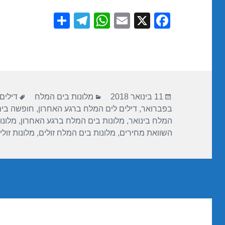
S
T
W
E
X
F
h
el
h
m
a
ar
e
at
ail
c
e
gr
s
e
a
A
b
פורסם
קטגוריות
תגיות
m
p
o
11 בינואר 2018
מלונות בים המלח
דילים
בתאריך
בפברואר
,
דילים לים המלח ברגע האחרון
,
חופשה בי
p
o
המלח בינואר
,
מלונות בים המלח ברגע האחרון
,
מלונו
k
השוואת מחירים
,
מלונות בים המלח זולים
,
מלונות זול