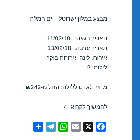
מבצע במלון ישרוטל – ים המלח
תאריך הגעה: 11/02/18
תאריך עזיבה: 13/02/18
אירוח: לינה וארוחת בוקר
לילות: 2
מחיר לאדם ללילה: החל מ-₪243
חופשה במלון ישרוטל – ים המלח 2018
להמשיך לקרוא
S
T
W
E
X
F
h
el
h
m
a