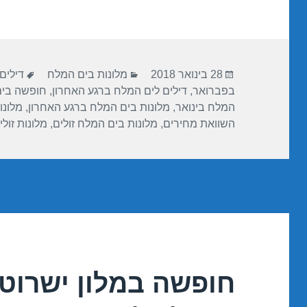
ar
e
at
ail
c
e
gr
s
e
a
A
b
פורסם
קטגוריות
תגיות
m
p
o
28 בינואר 2018
מלונות בים המלח
דילים
בתאריך
בפברואר
,
דילים לים המלח ברגע האחרון
,
חופשה בי
p
o
המלח בינואר
,
מלונות בים המלח ברגע האחרון
,
מלונו
k
השוואת מחירים
,
מלונות בים המלח זולים
,
מלונות זול
חופשה במלון ישרוטל