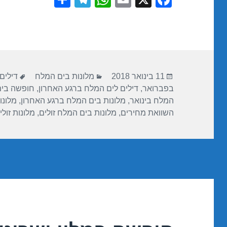
h
el
h
m
a
ar
e
at
ail
c
e
gr
s
e
a
A
b
פורסם
קטגוריות
תגיות
m
p
o
11 בינואר 2018
מלונות בים המלח
דילים
בתאריך
בפברואר
,
דילים לים המלח ברגע האחרון
,
חופשה בי
p
o
המלח בינואר
,
מלונות בים המלח ברגע האחרון
,
מלונו
k
השוואת מחירים
,
מלונות בים המלח זולים
,
מלונות זול