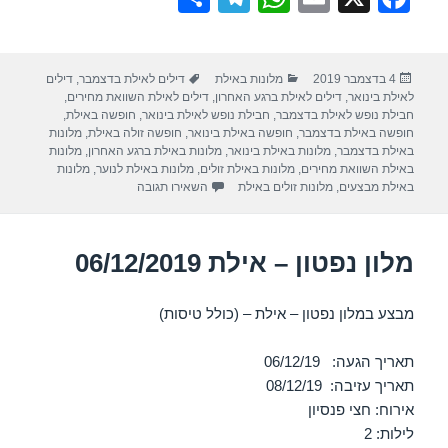
h
el
h
m
a
ar
e
at
ail
c
פורסם
קטגוריות
תגיות
4 בדצמבר 2019
מלונות באילת
דילים לאילת בדצמבר
,
דילים
e
gr
s
e
בתאריך
לאילת בינואר
,
דילים לאילת ברגע האחרון
,
דילים לאילת השוואת מחירים
,
a
A
b
חבילת נופש לאילת בדצמבר
,
חבילת נופש לאילת בינואר
,
חופשה באילת
,
חופשה באילת בדצמבר
,
חופשה באילת בינואר
,
חופשה זולה באילת
,
מלונות
m
p
o
באילת בדצמבר
,
מלונות באילת בינואר
,
מלונות באילת ברגע האחרון
,
מלונות
באילת השוואת מחירים
,
מלונות באילת זולים
,
מלונות באילת לנוער
,
מלונות
p
o
עבור מלון לאונרדו פריוילג – אילת 2019
באילת מבצעים
,
מלונות זולים באילת
השאירו תגובה
k
מלון נפטון – אילת 06/12/2019
מבצע במלון נפטון – אילת – (כולל טיסות)
תאריך הגעה: 06/12/19
תאריך עזיבה: 08/12/19
אירוח: חצי פנסיון
לילות: 2