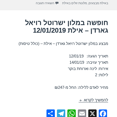
p
o
עבור חופשה במלון ישרוטל רויאל גא
באילת מבצעים
,
מלונות זולים באילת
השאירו תגובה
k
חופשה במלון ישרוטל רויאל
גארדן – אילת 12/01/2019
מבצע במלון ישרוטל רויאל גארדן – אילת – (כולל טיסות)
תאריך הגעה: 12/01/19
תאריך עזיבה: 14/01/19
אירוח: לינה וארוחת בוקר
לילות: 2
מחיר לאדם ללילה: החל מ-₪247
חופשה במלון ישרוטל רויאל גארדן – אילת 12/01/2019
להמשיך לקרוא
S
T
W
E
X
F