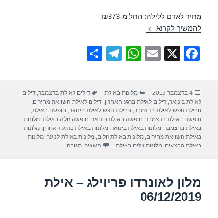
מחיר לאדם ללילה: החל מ-₪373
מלון נפטון – אילת 06/12/2019
להמשיך לקרוא
S
T
W
E
X
F
h
el
h
m
a
ar
e
at
ail
c
פורסם
קטגוריות
תגיות
4 בדצמבר 2019
מלונות באילת
דילים לאילת בדצמבר
,
דילים
e
gr
s
e
בתאריך
לאילת בינואר
,
דילים לאילת ברגע האחרון
,
דילים לאילת השוואת מחירים
,
a
A
b
חבילת נופש לאילת בדצמבר
,
חבילת נופש לאילת בינואר
,
חופשה באילת
,
חופשה באילת בדצמבר
,
חופשה באילת בינואר
,
חופשה זולה באילת
,
מלונות
m
p
o
באילת בדצמבר
,
מלונות באילת בינואר
,
מלונות באילת ברגע האחרון
,
מלונות
באילת השוואת מחירים
,
מלונות באילת זולים
,
מלונות באילת לנוער
,
מלונות
p
o
עבור מלון נפטון – אילת 06/12/2019
באילת מבצעים
,
מלונות זולים באילת
השאירו תגובה
k
מלון לאונרדו פריוילג – אילת
06/12/2019