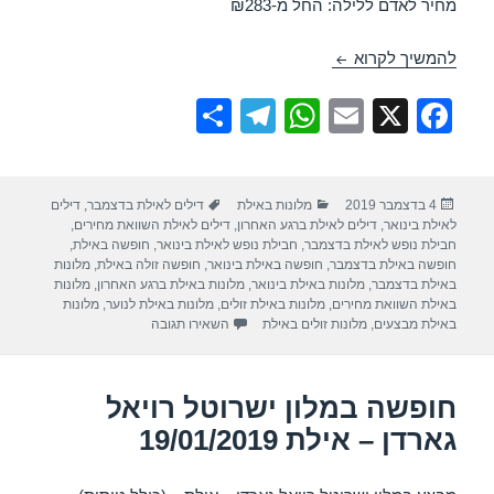
מחיר לאדם ללילה: החל מ-₪283
מלון אורכידאה – אילת 10/12/2019
להמשיך לקרוא
S
T
W
E
X
F
h
el
h
m
a
ar
e
at
ail
c
פורסם
קטגוריות
תגיות
4 בדצמבר 2019
מלונות באילת
דילים לאילת בדצמבר
,
דילים
e
gr
s
e
בתאריך
לאילת בינואר
,
דילים לאילת ברגע האחרון
,
דילים לאילת השוואת מחירים
,
a
A
b
חבילת נופש לאילת בדצמבר
,
חבילת נופש לאילת בינואר
,
חופשה באילת
,
חופשה באילת בדצמבר
,
חופשה באילת בינואר
,
חופשה זולה באילת
,
מלונות
m
p
o
באילת בדצמבר
,
מלונות באילת בינואר
,
מלונות באילת ברגע האחרון
,
מלונות
באילת השוואת מחירים
,
מלונות באילת זולים
,
מלונות באילת לנוער
,
מלונות
p
o
עבור מלון אורכידאה – אילת 10/12/2019
באילת מבצעים
,
מלונות זולים באילת
השאירו תגובה
k
חופשה במלון ישרוטל רויאל
גארדן – אילת 19/01/2019