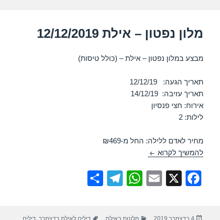
k
מלון נפטון – אילת 12/12/2019
מבצע במלון נפטון – אילת – (כולל טיסות)
תאריך הגעה: 12/12/19
תאריך עזיבה: 14/12/19
אירוח: חצי פנסיון
לילות: 2
מחיר לאדם ללילה: החל מ-₪469
מלון נפטון – אילת 12/12/2019
להמשיך לקרוא
S
T
W
E
X
F
h
el
h
m
a
ar
e
at
ail
c
פורסם
קטגוריות
תגיות
4 בדצמבר 2019
מלונות באילת
דילים לאילת בדצמבר
,
דילים