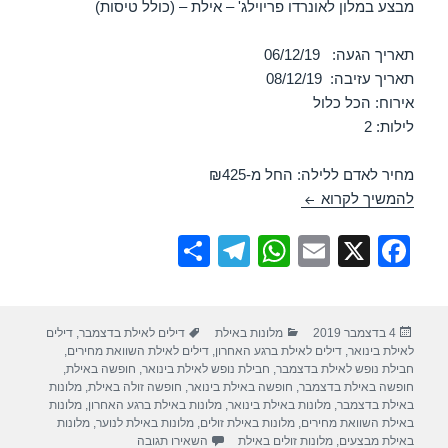
מבצע במלון לאונרדו פריוילג' – אילת – (כולל טיסות)
תאריך הגעה: 06/12/19
תאריך עזיבה: 08/12/19
אירוח: הכל כלול
לילות: 2
מחיר לאדם ללילה: החל מ-₪425
מלון לאונרדו פריוילג – אילת 06/12/2019
להמשיך לקרוא
S
T
W
E
X
F
h
el
h
m
a
ar
e
at
ail
c
פורסם
קטגוריות
תגיות
4 בדצמבר 2019
מלונות באילת
דילים לאילת בדצמבר
,
דילים
e
gr
s
e
בתאריך
לאילת בינואר
,
דילים לאילת ברגע האחרון
,
דילים לאילת השוואת מחירים
,
a
A
b
חבילת נופש לאילת בדצמבר
,
חבילת נופש לאילת בינואר
,
חופשה באילת
,
חופשה באילת בדצמבר
,
חופשה באילת בינואר
,
חופשה זולה באילת
,
מלונות
m
p
o
באילת בדצמבר
,
מלונות באילת בינואר
,
מלונות באילת ברגע האחרון
,
מלונות
באילת השוואת מחירים
,
מלונות באילת זולים
,
מלונות באילת לנוער
,
מלונות
p
o
עבור מלון לאונרדו פריוילג – אילת 2019
באילת מבצעים
,
מלונות זולים באילת
השאירו תגובה