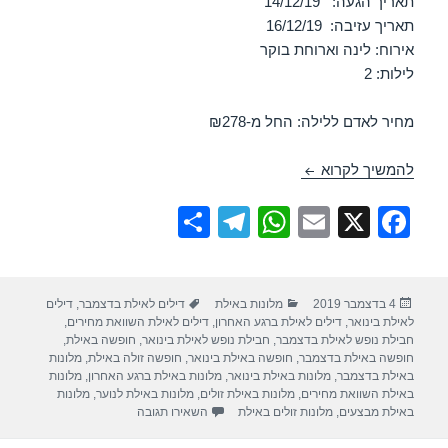
תאריך הגעה: 14/12/19
תאריך עזיבה: 16/12/19
אירוח: לינה וארוחת בוקר
לילות: 2
מחיר לאדם ללילה: החל מ-₪278
מלון אורכידאה – אילת 14/12/2019
להמשיך לקרוא
S
T
W
E
X
F
h
el
h
m
a
ar
e
at
ail
c
פורסם
קטגוריות
תגיות
4 בדצמבר 2019
מלונות באילת
דילים לאילת בדצמבר
,
דילים
e
gr
s
e
בתאריך
לאילת בינואר
,
דילים לאילת ברגע האחרון
,
דילים לאילת השוואת מחירים
,
a
A
b
חבילת נופש לאילת בדצמבר
,
חבילת נופש לאילת בינואר
,
חופשה באילת
,
חופשה באילת בדצמבר
,
חופשה באילת בינואר
,
חופשה זולה באילת
,
מלונות
m
p
o
באילת בדצמבר
,
מלונות באילת בינואר
,
מלונות באילת ברגע האחרון
,
מלונות
באילת השוואת מחירים
,
מלונות באילת זולים
,
מלונות באילת לנוער
,
מלונות
p
o
עבור מלון אורכידאה – אילת 14/12/2019
באילת מבצעים
,
מלונות זולים באילת
השאירו תגובה
k