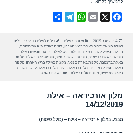
מלון אורכידאה – אילת 09/12/2019
להמשיך לקרוא
S
T
W
E
X
F
h
el
h
m
a
ar
e
at
ail
c
פורסם
קטגוריות
תגיות
4 בדצמבר 2019
מלונות באילת
דילים לאילת בדצמבר
,
דילים
e
gr
s
e
בתאריך
לאילת בינואר
,
דילים לאילת ברגע האחרון
,
דילים לאילת השוואת מחירים
,
a
A
b
חבילת נופש לאילת בדצמבר
,
חבילת נופש לאילת בינואר
,
חופשה באילת
,
חופשה באילת בדצמבר
,
חופשה באילת בינואר
,
חופשה זולה באילת
,
מלונות
m
p
o
באילת בדצמבר
,
מלונות באילת בינואר
,
מלונות באילת ברגע האחרון
,
מלונות
באילת השוואת מחירים
,
מלונות באילת זולים
,
מלונות באילת לנוער
,
מלונות
p
o
עבור מלון אורכידאה – אילת 09/12/2019
באילת מבצעים
,
מלונות זולים באילת
השאירו תגובה
k
מלון אורכידאה – אילת
14/12/2019
מבצע במלון אורכידאה – אילת – (כולל טיסות)