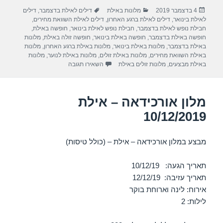
ar
e
at
ail
c
פורסם
קטגוריות
תגיות
4 בדצמבר 2019
מלונות באילת
דילים לאילת בדצמבר
,
דילים
e
gr
s
e
בתאריך
לאילת בינואר
,
דילים לאילת ברגע האחרון
,
דילים לאילת השוואת מחירים
,
a
A
b
חבילת נופש לאילת בדצמבר
,
חבילת נופש לאילת בינואר
,
חופשה באילת
,
חופשה באילת בדצמבר
,
חופשה באילת בינואר
,
חופשה זולה באילת
,
מלונות
m
p
o
באילת בדצמבר
,
מלונות באילת בינואר
,
מלונות באילת ברגע האחרון
,
מלונות
באילת השוואת מחירים
,
מלונות באילת זולים
,
מלונות באילת לנוער
,
מלונות
p
o
עבור מלון אורכידאה – אילת 08/12/2019
באילת מבצעים
,
מלונות זולים באילת
השאירו תגובה
k
מלון אורכידאה – אילת
10/12/2019
מבצע במלון אורכידאה – אילת – (כולל טיסות)
תאריך הגעה: 10/12/19
תאריך עזיבה: 12/12/19
אירוח: לינה וארוחת בוקר
לילות: 2