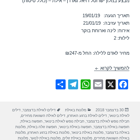
מבצע במלון ישרוטל רויאל גארדן – אילת – (כולל טיסות)
תאריך הגעה: 19/01/19
תאריך עזיבה: 21/01/19
אירוח: לינה וארוחת בוקר
לילות: 2
מחיר לאדם ללילה: החל מ-₪247
חופשה במלון ישרוטל רויאל גארדן – אילת 19/01/2019
להמשיך לקרוא
S
T
W
E
X
F
h
el
h
m
a
ar
e
at
ail
c
פורסם
קטגוריות
תגיות
30 בדצמבר 2018
מלונות באילת
דילים לאילת בדצמבר
,
דילים
e
gr
s
e
בתאריך
לאילת בינואר
,
דילים לאילת ברגע האחרון
,
דילים לאילת השוואת מחירים
,
a
A
b
חבילת נופש לאילת בדצמבר
,
חבילת נופש לאילת בינואר
,
חופשה באילת
,
חופשה באילת בדצמבר
,
חופשה באילת בינואר
,
חופשה זולה באילת
,
מלונות
m
p
o
באילת בדצמבר
,
מלונות באילת בינואר
,
מלונות באילת ברגע האחרון
,
מלונות
באילת השוואת מחירים
,
מלונות באילת זולים
,
מלונות באילת לנוער
,
מלונות