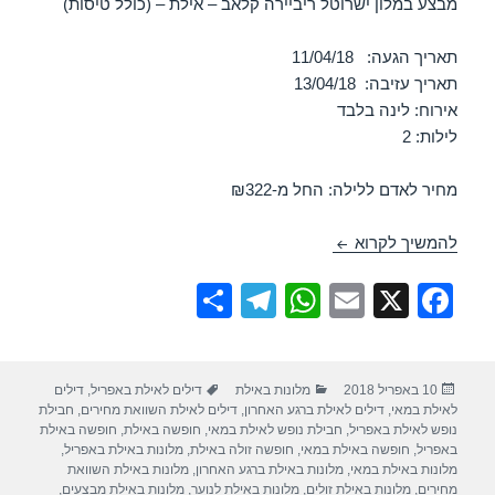
מבצע במלון ישרוטל ריביירה קלאב – אילת – (כולל טיסות)
תאריך הגעה: 11/04/18
תאריך עזיבה: 13/04/18
אירוח: לינה בלבד
לילות: 2
מחיר לאדם ללילה: החל מ-₪322
חופשה במלון ישרוטל ריביירה קלאב – אילת 11/04/2018
להמשיך לקרוא
S
T
W
E
X
F
h
el
h
m
a
ar
e
at
ail
c
פורסם
קטגוריות
תגיות
10 באפריל 2018
מלונות באילת
דילים לאילת באפריל
,
דילים
e
gr
s
e
בתאריך
לאילת במאי
,
דילים לאילת ברגע האחרון
,
דילים לאילת השוואת מחירים
,
חבילת
a
A
b
נופש לאילת באפריל
,
חבילת נופש לאילת במאי
,
חופשה באילת
,
חופשה באילת
באפריל
,
חופשה באילת במאי
,
חופשה זולה באילת
,
מלונות באילת באפריל
,
m
p
o
מלונות באילת במאי
,
מלונות באילת ברגע האחרון
,
מלונות באילת השוואת
מחירים
,
מלונות באילת זולים
,
מלונות באילת לנוער
,
מלונות באילת מבצעים
,