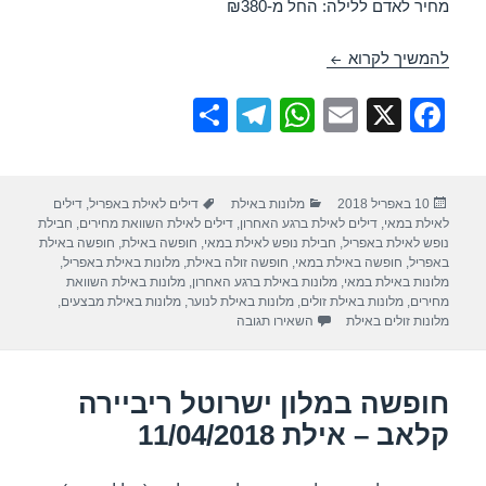
מחיר לאדם ללילה: החל מ-₪380
חופשה במלון מלכת שבא אילת – אילת 28/04/2018
להמשיך לקרוא
S
T
W
E
X
F
h
el
h
m
a
ar
e
at
ail
c
פורסם
קטגוריות
תגיות
10 באפריל 2018
מלונות באילת
דילים לאילת באפריל
,
דילים
e
gr
s
e
בתאריך
לאילת במאי
,
דילים לאילת ברגע האחרון
,
דילים לאילת השוואת מחירים
,
חבילת
a
A
b
נופש לאילת באפריל
,
חבילת נופש לאילת במאי
,
חופשה באילת
,
חופשה באילת
באפריל
,
חופשה באילת במאי
,
חופשה זולה באילת
,
מלונות באילת באפריל
,
m
p
o
מלונות באילת במאי
,
מלונות באילת ברגע האחרון
,
מלונות באילת השוואת
מחירים
,
מלונות באילת זולים
,
מלונות באילת לנוער
,
מלונות באילת מבצעים
,
p
o
עבור חופשה במלון מלכת שבא אילת – אילת 28/04/2018
מלונות זולים באילת
השאירו תגובה
k
חופשה במלון ישרוטל ריביירה
קלאב – אילת 11/04/2018