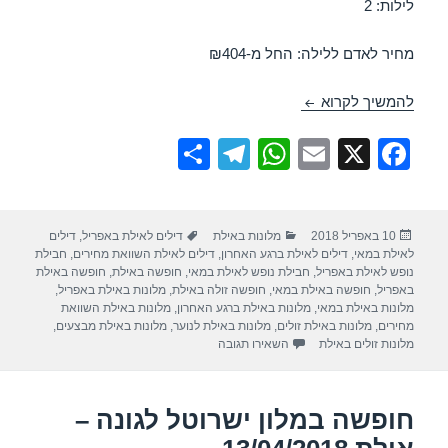
לילות: 2
מחיר לאדם ללילה: החל מ-₪404
חופשה במלון לאונרדו קלאב – אילת 15/04/2018
להמשיך לקרוא
S
T
W
E
X
F
h
el
h
m
a
ar
e
at
ail
c
פורסם
קטגוריות
תגיות
10 באפריל 2018
מלונות באילת
דילים לאילת באפריל
,
דילים
e
gr
s
e
בתאריך
לאילת במאי
,
דילים לאילת ברגע האחרון
,
דילים לאילת השוואת מחירים
,
חבילת
a
A
b
נופש לאילת באפריל
,
חבילת נופש לאילת במאי
,
חופשה באילת
,
חופשה באילת
באפריל
,
חופשה באילת במאי
,
חופשה זולה באילת
,
מלונות באילת באפריל
,
m
p
o
מלונות באילת במאי
,
מלונות באילת ברגע האחרון
,
מלונות באילת השוואת
מחירים
,
מלונות באילת זולים
,
מלונות באילת לנוער
,
מלונות באילת מבצעים
,
p
o
עבור חופשה במלון לאונרדו קלאב – אילת 15/04/2018
מלונות זולים באילת
השאירו תגובה
k
חופשה במלון ישרוטל לגונה –