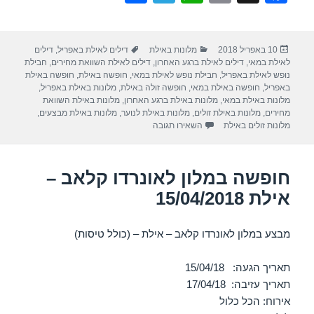
h
el
h
m
a
ar
e
at
ail
c
פורסם
קטגוריות
תגיות
10 באפריל 2018
מלונות באילת
דילים לאילת באפריל
,
דילים
e
gr
s
e
בתאריך
לאילת במאי
,
דילים לאילת ברגע האחרון
,
דילים לאילת השוואת מחירים
,
חבילת
a
A
b
נופש לאילת באפריל
,
חבילת נופש לאילת במאי
,
חופשה באילת
,
חופשה באילת
באפריל
,
חופשה באילת במאי
,
חופשה זולה באילת
,
מלונות באילת באפריל
,
m
p
o
מלונות באילת במאי
,
מלונות באילת ברגע האחרון
,
מלונות באילת השוואת
מחירים
,
מלונות באילת זולים
,
מלונות באילת לנוער
,
מלונות באילת מבצעים
,
p
o
עבור חופשה במלון ישרוטל רויאל גארדן – אילת /04/2018
מלונות זולים באילת
השאירו תגובה
k
חופשה במלון לאונרדו קלאב –
אילת 15/04/2018
מבצע במלון לאונרדו קלאב – אילת – (כולל טיסות)
תאריך הגעה: 15/04/18
תאריך עזיבה: 17/04/18
אירוח: הכל כלול