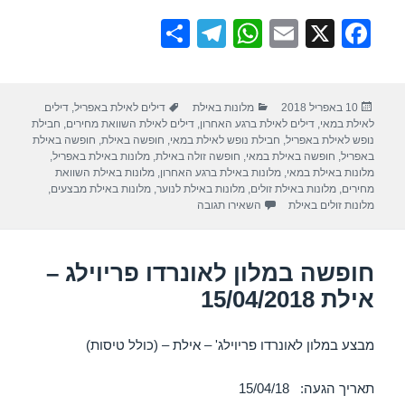
S
T
W
E
X
F
h
el
h
m
a
ar
e
at
ail
c
פורסם
קטגוריות
תגיות
10 באפריל 2018
מלונות באילת
דילים לאילת באפריל
,
דילים
e
gr
s
e
בתאריך
לאילת במאי
,
דילים לאילת ברגע האחרון
,
דילים לאילת השוואת מחירים
,
חבילת
a
A
b
נופש לאילת באפריל
,
חבילת נופש לאילת במאי
,
חופשה באילת
,
חופשה באילת
באפריל
,
חופשה באילת במאי
,
חופשה זולה באילת
,
מלונות באילת באפריל
,
m
p
o
מלונות באילת במאי
,
מלונות באילת ברגע האחרון
,
מלונות באילת השוואת
מחירים
,
מלונות באילת זולים
,
מלונות באילת לנוער
,
מלונות באילת מבצעים
,
p
o
עבור חופשה במלון יו סוויטס אילת – אילת 15/04/2018
מלונות זולים באילת
השאירו תגובה
k
חופשה במלון לאונרדו פריוילג –
אילת 15/04/2018
מבצע במלון לאונרדו פריוילג' – אילת – (כולל טיסות)
תאריך הגעה: 15/04/18