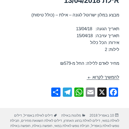
אילת 13/04/2018
מבצע במלון ישרוטל לגונה – אילת – (כולל טיסות)
תאריך הגעה: 13/04/18
תאריך עזיבה: 15/04/18
אירוח: הכל כלול
לילות: 2
מחיר לאדם ללילה: החל מ-₪579
חופשה במלון ישרוטל לגונה – אילת 13/04/2018
להמשיך לקרוא
S
T
W
E
X
F
h
el
h
m
a
ar
e
at
ail
c
פורסם
קטגוריות
תגיות
10 באפריל 2018
מלונות באילת
דילים לאילת באפריל
,
דילים
e
gr
s
e
בתאריך
לאילת במאי
,
דילים לאילת ברגע האחרון
,
דילים לאילת השוואת מחירים
,
חבילת
a
A
b
נופש לאילת באפריל
,
חבילת נופש לאילת במאי
,
חופשה באילת
,
חופשה באילת