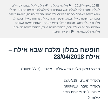
ar
e
at
ail
c
פורסם
קטגוריות
תגיות
10 באפריל 2018
מלונות באילת
דילים לאילת באפריל
,
דילים
e
gr
s
e
בתאריך
לאילת במאי
,
דילים לאילת ברגע האחרון
,
דילים לאילת השוואת מחירים
,
חבילת
a
A
b
נופש לאילת באפריל
,
חבילת נופש לאילת במאי
,
חופשה באילת
,
חופשה באילת
באפריל
,
חופשה באילת במאי
,
חופשה זולה באילת
,
מלונות באילת באפריל
,
m
p
o
מלונות באילת במאי
,
מלונות באילת ברגע האחרון
,
מלונות באילת השוואת
מחירים
,
מלונות באילת זולים
,
מלונות באילת לנוער
,
מלונות באילת מבצעים
,
p
o
עבור חופשה במלון רימונים – אילת 15/04/2018
מלונות זולים באילת
השאירו תגובה
k
חופשה במלון מלכת שבא אילת –
אילת 28/04/2018
מבצע במלון מלכת שבא אילת – אילת – (כולל טיסות)
תאריך הגעה: 28/04/18
תאריך עזיבה: 30/04/18
אירוח: לינה וארוחת בוקר
לילות: 2