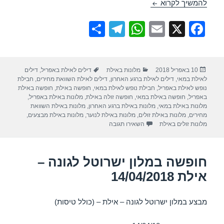
חופשה במלון מלכת שבא אילת – אילת 19/04/2018
להמשיך לקרוא
S
T
W
E
X
F
h
el
h
m
a
ar
e
at
ail
c
פורסם
קטגוריות
תגיות
10 באפריל 2018
מלונות באילת
דילים לאילת באפריל
,
דילים
e
gr
s
e
בתאריך
לאילת במאי
,
דילים לאילת ברגע האחרון
,
דילים לאילת השוואת מחירים
,
חבילת
a
A
b
נופש לאילת באפריל
,
חבילת נופש לאילת במאי
,
חופשה באילת
,
חופשה באילת
באפריל
,
חופשה באילת במאי
,
חופשה זולה באילת
,
מלונות באילת באפריל
,
m
p
o
מלונות באילת במאי
,
מלונות באילת ברגע האחרון
,
מלונות באילת השוואת
מחירים
,
מלונות באילת זולים
,
מלונות באילת לנוער
,
מלונות באילת מבצעים
,
p
o
עבור חופשה במלון מלכת שבא אילת – אילת 19/04/2018
מלונות זולים באילת
השאירו תגובה
k
חופשה במלון ישרוטל לגונה –
אילת 14/04/2018
מבצע במלון ישרוטל לגונה – אילת – (כולל טיסות)