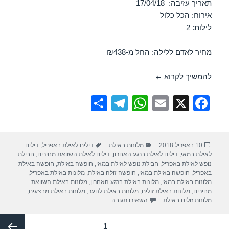
תאריך עזיבה: 17/04/18
אירוח: הכל כלול
לילות: 2
מחיר לאדם ללילה: החל מ-₪438
חופשה במלון לאונרדו פריוילג – אילת 15/04/2018
להמשיך לקרוא
S
T
W
E
X
F
h
el
h
m
a
ar
e
at
ail
c
פורסם
קטגוריות
תגיות
10 באפריל 2018
מלונות באילת
דילים לאילת באפריל
,
דילים
e
gr
s
e
בתאריך
לאילת במאי
,
דילים לאילת ברגע האחרון
,
דילים לאילת השוואת מחירים
,
חבילת
a
A
b
נופש לאילת באפריל
,
חבילת נופש לאילת במאי
,
חופשה באילת
,
חופשה באילת
באפריל
,
חופשה באילת במאי
,
חופשה זולה באילת
,
מלונות באילת באפריל
,
m
p
o
מלונות באילת במאי
,
מלונות באילת ברגע האחרון
,
מלונות באילת השוואת
מחירים
,
מלונות באילת זולים
,
מלונות באילת לנוער
,
מלונות באילת מבצעים
,
p
o
עבור חופשה במלון לאונרדו פריוילג – אילת 15/04/2018
מלונות זולים באילת
השאירו תגובה
k
Post
עמוד
1