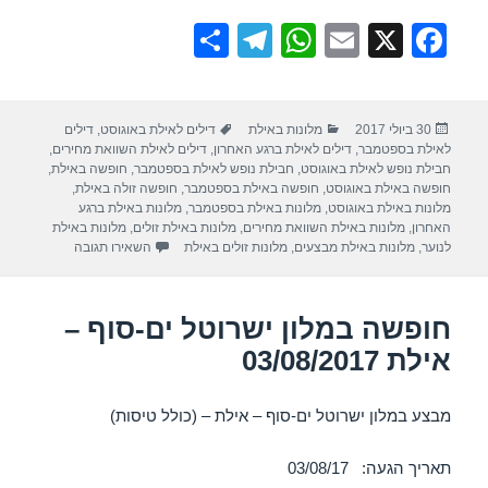
S
T
W
E
X
F
h
el
h
m
a
ar
e
at
ail
c
פורסם
קטגוריות
תגיות
30 ביולי 2017
מלונות באילת
דילים לאילת באוגוסט
,
דילים
e
gr
s
e
בתאריך
לאילת בספטמבר
,
דילים לאילת ברגע האחרון
,
דילים לאילת השוואת מחירים
,
a
A
b
חבילת נופש לאילת באוגוסט
,
חבילת נופש לאילת בספטמבר
,
חופשה באילת
,
חופשה באילת באוגוסט
,
חופשה באילת בספטמבר
,
חופשה זולה באילת
,
m
p
o
מלונות באילת באוגוסט
,
מלונות באילת בספטמבר
,
מלונות באילת ברגע
האחרון
,
מלונות באילת השוואת מחירים
,
מלונות באילת זולים
,
מלונות באילת
p
o
עבור חופשה במלון
לנוער
,
מלונות באילת מבצעים
,
מלונות זולים באילת
השאירו תגובה
k
חופשה במלון ישרוטל ים-סוף –
אילת 03/08/2017
מבצע במלון ישרוטל ים-סוף – אילת – (כולל טיסות)
תאריך הגעה: 03/08/17