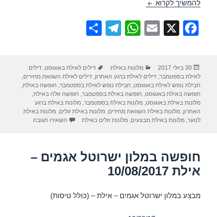
חופשה במלון ישרוטל המלך שלמה – אילת 29/08/2017
להמשיך לקרוא
S
T
W
E
X
F
h
el
h
m
a
ar
e
at
ail
c
פורסם
קטגוריות
תגיות
30 ביולי 2017
מלונות באילת
דילים לאילת באוגוסט
,
דילים
e
gr
s
e
בתאריך
לאילת בספטמבר
,
דילים לאילת ברגע האחרון
,
דילים לאילת השוואת מחירים
,
a
A
b
חבילת נופש לאילת באוגוסט
,
חבילת נופש לאילת בספטמבר
,
חופשה באילת
,
חופשה באילת באוגוסט
,
חופשה באילת בספטמבר
,
חופשה זולה באילת
,
m
p
o
מלונות באילת באוגוסט
,
מלונות באילת בספטמבר
,
מלונות באילת ברגע
האחרון
,
מלונות באילת השוואת מחירים
,
מלונות באילת זולים
,
מלונות באילת
p
o
עבור חופשה במלו
לנוער
,
מלונות באילת מבצעים
,
מלונות זולים באילת
השאירו תגובה
k
חופשה במלון ישרוטל אגמים –
אילת 10/08/2017
מבצע במלון ישרוטל אגמים – אילת – (כולל טיסות)