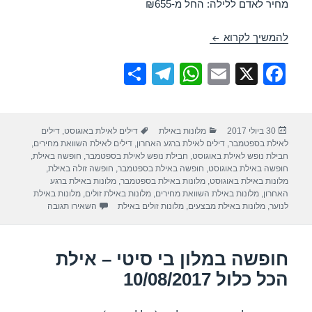
מחיר לאדם ללילה: החל מ-₪655
חופשה במלון ישרוטל אגמים – אילת 29/08/2017
להמשיך לקרוא
S
T
W
E
X
F
h
el
h
m
a
ar
e
at
ail
c
פורסם
קטגוריות
תגיות
30 ביולי 2017
מלונות באילת
דילים לאילת באוגוסט
,
דילים
e
gr
s
e
בתאריך
לאילת בספטמבר
,
דילים לאילת ברגע האחרון
,
דילים לאילת השוואת מחירים
,
a
A
b
חבילת נופש לאילת באוגוסט
,
חבילת נופש לאילת בספטמבר
,
חופשה באילת
,
חופשה באילת באוגוסט
,
חופשה באילת בספטמבר
,
חופשה זולה באילת
,
m
p
o
מלונות באילת באוגוסט
,
מלונות באילת בספטמבר
,
מלונות באילת ברגע
האחרון
,
מלונות באילת השוואת מחירים
,
מלונות באילת זולים
,
מלונות באילת
p
o
עבור חופשה במלון
לנוער
,
מלונות באילת מבצעים
,
מלונות זולים באילת
השאירו תגובה
k
חופשה במלון בי סיטי – אילת
הכל כלול 10/08/2017