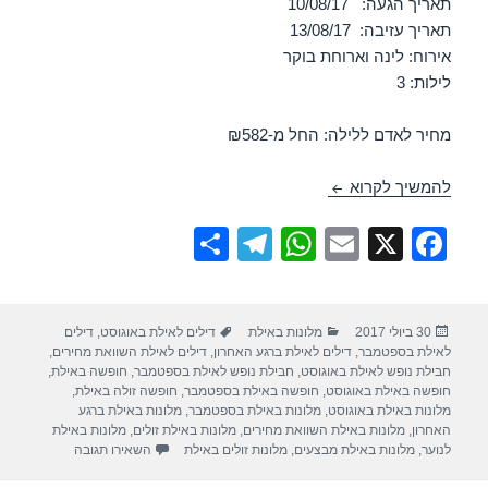
תאריך הגעה: 10/08/17
תאריך עזיבה: 13/08/17
אירוח: לינה וארוחת בוקר
לילות: 3
מחיר לאדם ללילה: החל מ-₪582
חופשה במלון ישרוטל אגמים – אילת 10/08/2017
להמשיך לקרוא
S
T
W
E
X
F
h
el
h
m
a
ar
e
at
ail
c
פורסם
קטגוריות
תגיות
30 ביולי 2017
מלונות באילת
דילים לאילת באוגוסט
,
דילים
e
gr
s
e
בתאריך
לאילת בספטמבר
,
דילים לאילת ברגע האחרון
,
דילים לאילת השוואת מחירים
,
a
A
b
חבילת נופש לאילת באוגוסט
,
חבילת נופש לאילת בספטמבר
,
חופשה באילת
,
חופשה באילת באוגוסט
,
חופשה באילת בספטמבר
,
חופשה זולה באילת
,
m
p
o
מלונות באילת באוגוסט
,
מלונות באילת בספטמבר
,
מלונות באילת ברגע
האחרון
,
מלונות באילת השוואת מחירים
,
מלונות באילת זולים
,
מלונות באילת
p
o
עבור חופשה במלון
לנוער
,
מלונות באילת מבצעים
,
מלונות זולים באילת
השאירו תגובה
k