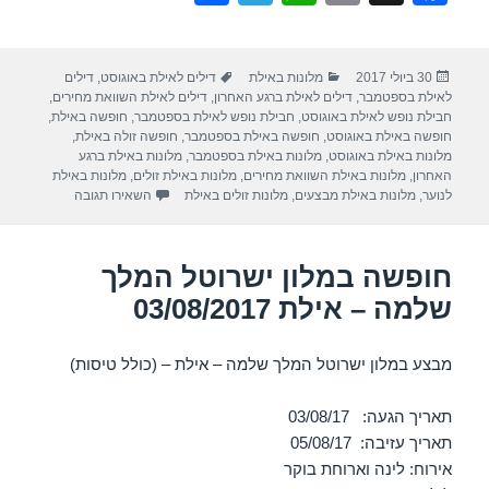
h
el
h
m
a
ar
e
at
ail
c
פורסם
קטגוריות
תגיות
30 ביולי 2017
מלונות באילת
דילים לאילת באוגוסט
,
דילים
e
gr
s
e
בתאריך
לאילת בספטמבר
,
דילים לאילת ברגע האחרון
,
דילים לאילת השוואת מחירים
,
a
A
b
חבילת נופש לאילת באוגוסט
,
חבילת נופש לאילת בספטמבר
,
חופשה באילת
,
חופשה באילת באוגוסט
,
חופשה באילת בספטמבר
,
חופשה זולה באילת
,
m
p
o
מלונות באילת באוגוסט
,
מלונות באילת בספטמבר
,
מלונות באילת ברגע
האחרון
,
מלונות באילת השוואת מחירים
,
מלונות באילת זולים
,
מלונות באילת
p
o
עבור חופשה במלון 
לנוער
,
מלונות באילת מבצעים
,
מלונות זולים באילת
השאירו תגובה
k
חופשה במלון ישרוטל המלך
שלמה – אילת 03/08/2017
מבצע במלון ישרוטל המלך שלמה – אילת – (כולל טיסות)
תאריך הגעה: 03/08/17
תאריך עזיבה: 05/08/17
אירוח: לינה וארוחת בוקר