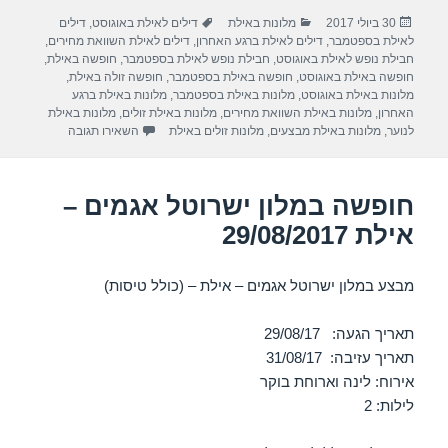
ar
e
at
ail
c
פורסם
קטגוריות
תגיות
30 ביולי 2017
מלונות באילת
דילים לאילת באוגוסט
,
דילים
e
gr
s
e
בתאריך
לאילת בספטמבר
,
דילים לאילת ברגע האחרון
,
דילים לאילת השוואת מחירים
,
a
A
b
חבילת נופש לאילת באוגוסט
,
חבילת נופש לאילת בספטמבר
,
חופשה באילת
,
חופשה באילת באוגוסט
,
חופשה באילת בספטמבר
,
חופשה זולה באילת
,
m
p
o
מלונות באילת באוגוסט
,
מלונות באילת בספטמבר
,
מלונות באילת ברגע
האחרון
,
מלונות באילת השוואת מחירים
,
מלונות באילת זולים
,
מלונות באילת
p
o
עבור חופשה במלון
לנוער
,
מלונות באילת מבצעים
,
מלונות זולים באילת
השאירו תגובה
k
חופשה במלון ישרוטל אגמים –
אילת 29/08/2017
מבצע במלון ישרוטל אגמים – אילת – (כולל טיסות)
תאריך הגעה: 29/08/17
תאריך עזיבה: 31/08/17
אירוח: לינה וארוחת בוקר
לילות: 2