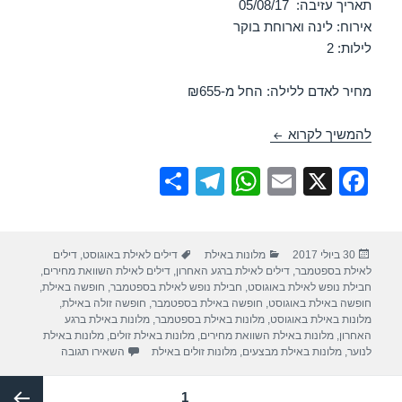
תאריך עזיבה: 05/08/17
אירוח: לינה וארוחת בוקר
לילות: 2
מחיר לאדם ללילה: החל מ-₪655
חופשה במלון ישרוטל ים-סוף – אילת 03/08/2017
להמשיך לקרוא
S
T
W
E
X
F
h
el
h
m
a
ar
e
at
ail
c
פורסם
קטגוריות
תגיות
30 ביולי 2017
מלונות באילת
דילים לאילת באוגוסט
,
דילים
e
gr
s
e
בתאריך
לאילת בספטמבר
,
דילים לאילת ברגע האחרון
,
דילים לאילת השוואת מחירים
,
a
A
b
חבילת נופש לאילת באוגוסט
,
חבילת נופש לאילת בספטמבר
,
חופשה באילת
,
חופשה באילת באוגוסט
,
חופשה באילת בספטמבר
,
חופשה זולה באילת
,
m
p
o
מלונות באילת באוגוסט
,
מלונות באילת בספטמבר
,
מלונות באילת ברגע
האחרון
,
מלונות באילת השוואת מחירים
,
מלונות באילת זולים
,
מלונות באילת
p
o
עבור חופשה במלון
לנוער
,
מלונות באילת מבצעים
,
מלונות זולים באילת
השאירו תגובה
k
Post
עמוד
1