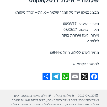
שלמה – אילת 06/08/2017
מבצע במלון ישרוטל המלך שלמה – אילת – (כולל טיסות)
תאריך הגעה: 06/08/17
תאריך עזיבה: 08/08/17
אירוח: לינה וארוחת בוקר
לילות: 2
מחיר לאדם ללילה: החל מ-₪644
חופשה במלון ישרוטל המלך שלמה – אילת 06/08/2017
להמשיך לקרוא
S
T
W
E
X
F
h
el
h
m
a
ar
e
at
ail
c
פורסם
קטגוריות
תגיות
30 ביולי 2017
מלונות באילת
דילים לאילת באוגוסט
,
דילים
e
gr
s
e
בתאריך
לאילת בספטמבר
,
דילים לאילת ברגע האחרון
,
דילים לאילת השוואת מחירים
,
a
A
b
חבילת נופש לאילת באוגוסט
,
חבילת נופש לאילת בספטמבר
,
חופשה באילת
,