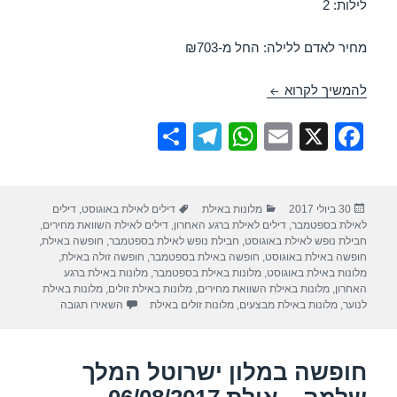
לילות: 2
מחיר לאדם ללילה: החל מ-₪703
חופשה במלון ישרוטל המלך שלמה – אילת 03/08/2017
להמשיך לקרוא
S
T
W
E
X
F
h
el
h
m
a
ar
e
at
ail
c
פורסם
קטגוריות
תגיות
30 ביולי 2017
מלונות באילת
דילים לאילת באוגוסט
,
דילים
e
gr
s
e
בתאריך
לאילת בספטמבר
,
דילים לאילת ברגע האחרון
,
דילים לאילת השוואת מחירים
,
a
A
b
חבילת נופש לאילת באוגוסט
,
חבילת נופש לאילת בספטמבר
,
חופשה באילת
,
חופשה באילת באוגוסט
,
חופשה באילת בספטמבר
,
חופשה זולה באילת
,
m
p
o
מלונות באילת באוגוסט
,
מלונות באילת בספטמבר
,
מלונות באילת ברגע
האחרון
,
מלונות באילת השוואת מחירים
,
מלונות באילת זולים
,
מלונות באילת
p
o
עבור חופשה במלו
לנוער
,
מלונות באילת מבצעים
,
מלונות זולים באילת
השאירו תגובה
k
חופשה במלון ישרוטל המלך