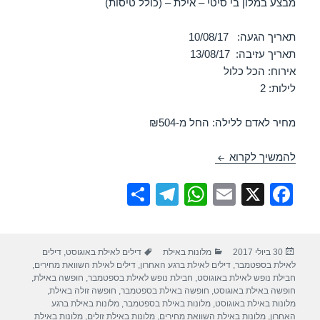
מבצע במלון בי סיטי – אילת – (כולל טיסות)
תאריך הגעה: 10/08/17
תאריך עזיבה: 13/08/17
אירוח: הכל כלול
לילות: 2
מחיר לאדם ללילה: החל מ-₪504
חופשה במלון בי סיטי – אילת הכל כלול 10/08/2017
להמשיך לקרוא
S
T
W
E
X
F
h
el
h
m
a
ar
e
at
ail
c
פורסם
קטגוריות
תגיות
30 ביולי 2017
מלונות באילת
דילים לאילת באוגוסט
,
דילים
e
gr
s
e
בתאריך
לאילת בספטמבר
,
דילים לאילת ברגע האחרון
,
דילים לאילת השוואת מחירים
,
a
A
b
חבילת נופש לאילת באוגוסט
,
חבילת נופש לאילת בספטמבר
,
חופשה באילת
,
חופשה באילת באוגוסט
,
חופשה באילת בספטמבר
,
חופשה זולה באילת
,
m
p
o
מלונות באילת באוגוסט
,
מלונות באילת בספטמבר
,
מלונות באילת ברגע
האחרון
,
מלונות באילת השוואת מחירים
,
מלונות באילת זולים
,
מלונות באילת