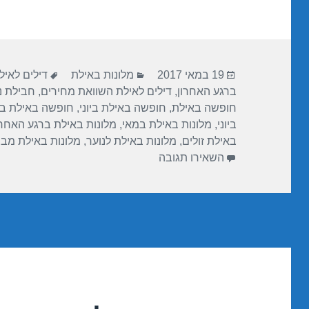
ar
e
at
ail
c
e
gr
s
e
a
A
b
פורסם
קטגוריות
תגיות
m
p
o
19 במאי 2017
מלונות באילת
דילים לאילת
בתאריך
ברגע האחרון
,
דילים לאילת השוואת מחירים
,
חבילת נו
p
o
חופשה באילת
,
חופשה באילת ביוני
,
חופשה באילת ב
k
ביוני
,
מלונות באילת במאי
,
מלונות באילת ברגע האחרו
באילת זולים
,
מלונות באילת לנוער
,
מלונות באילת מב
עבור חופשה במלון מלכת שבא אילת – אילת 
השאירו תגובה