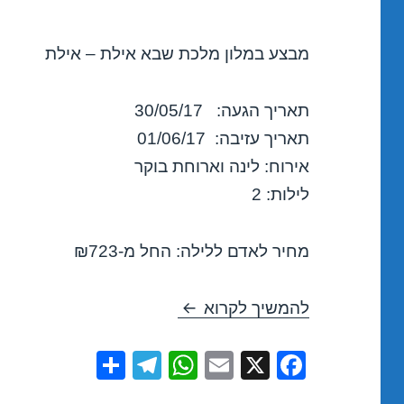
מבצע במלון מלכת שבא אילת – אילת
תאריך הגעה: 30/05/17
תאריך עזיבה: 01/06/17
אירוח: לינה וארוחת בוקר
לילות: 2
מחיר לאדם ללילה: החל מ-₪723
חופשה במלון מלכת שבא אילת – איל
להמשיך לקרוא
S
T
W
E
X
F
h
el
h
m
a