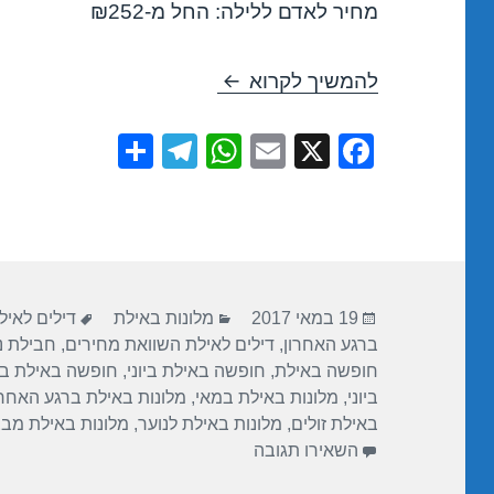
מחיר לאדם ללילה: החל מ-₪252
חופשה במלון לאונרדו רויאל ריזורט 
להמשיך לקרוא
S
T
W
E
X
F
h
el
h
m
a
ar
e
at
ail
c
e
gr
s
e
a
A
b
פורסם
קטגוריות
תגיות
m
p
o
19 במאי 2017
מלונות באילת
דילים לאילת
בתאריך
ברגע האחרון
,
דילים לאילת השוואת מחירים
,
חבילת נו
p
o
חופשה באילת
,
חופשה באילת ביוני
,
חופשה באילת ב
k
ביוני
,
מלונות באילת במאי
,
מלונות באילת ברגע האחרו
באילת זולים
,
מלונות באילת לנוער
,
מלונות באילת מב
עבור חופשה במלון לאונרדו רויאל ריזורט – א
השאירו תגובה