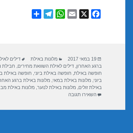
S
T
W
E
X
F
h
el
h
m
a
ar
e
at
ail
c
e
gr
s
e
a
A
b
פורסם
קטגוריות
תגיות
m
p
o
19 במאי 2017
מלונות באילת
דילים לאילת
בתאריך
ברגע האחרון
,
דילים לאילת השוואת מחירים
,
חבילת נו
p
o
חופשה באילת
,
חופשה באילת ביוני
,
חופשה באילת ב
k
ביוני
,
מלונות באילת במאי
,
מלונות באילת ברגע האחרו
באילת זולים
,
מלונות באילת לנוער
,
מלונות באילת מב
עבור חופשה במלון ישרוטל המלך שלמה – אי
השאירו תגובה