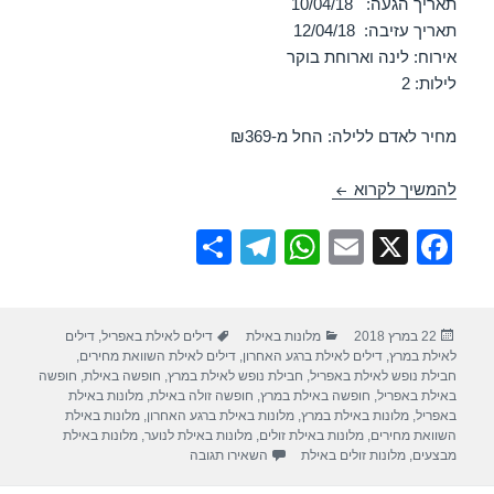
תאריך הגעה: 10/04/18
תאריך עזיבה: 12/04/18
אירוח: לינה וארוחת בוקר
לילות: 2
מחיר לאדם ללילה: החל מ-₪369
חופשה במלון מלכת שבא אילת – אילת 10/04/2018
להמשיך לקרוא
S
T
W
E
X
F
h
el
h
m
a
ar
e
at
ail
c
פורסם
קטגוריות
תגיות
22 במרץ 2018
מלונות באילת
דילים לאילת באפריל
,
דילים
e
gr
s
e
בתאריך
לאילת במרץ
,
דילים לאילת ברגע האחרון
,
דילים לאילת השוואת מחירים
,
a
A
b
חבילת נופש לאילת באפריל
,
חבילת נופש לאילת במרץ
,
חופשה באילת
,
חופשה
באילת באפריל
,
חופשה באילת במרץ
,
חופשה זולה באילת
,
מלונות באילת
m
p
o
באפריל
,
מלונות באילת במרץ
,
מלונות באילת ברגע האחרון
,
מלונות באילת
השוואת מחירים
,
מלונות באילת זולים
,
מלונות באילת לנוער
,
מלונות באילת
p
o
עבור חופשה במלון מלכת שבא אילת – אילת 
מבצעים
,
מלונות זולים באילת
השאירו תגובה
k