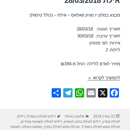
אילת 28/03/2018
מבצע במלון יו מגיק פאלאס – אילת – (כולל טיסות)
תאריך הגעה: 28/03/18
תאריך עזיבה: 30/03/18
אירוח: חצי פנסיון
לילות: 2
מחיר לאדם ללילה: החל מ-₪394
חופשה במלון יו מגיק פאלאס – אילת 28/03/2018
להמשיך לקרוא
S
T
W
E
X
F
h
el
h
m
a
ar
e
at
ail
c
פורסם
קטגוריות
תגיות
22 במרץ 2018
מלונות באילת
דילים לאילת באפריל
,
דילים
e
gr
s
e
בתאריך
לאילת במרץ
,
דילים לאילת ברגע האחרון
,
דילים לאילת השוואת מחירים
,
a
A
b
חבילת נופש לאילת באפריל
,
חבילת נופש לאילת במרץ
,
חופשה באילת
,
חופשה