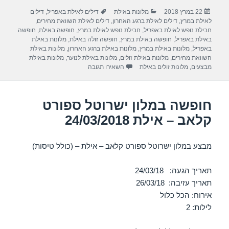
ar
e
at
ail
c
פורסם
קטגוריות
תגיות
22 במרץ 2018
מלונות באילת
דילים לאילת באפריל
,
דילים
e
gr
s
e
בתאריך
לאילת במרץ
,
דילים לאילת ברגע האחרון
,
דילים לאילת השוואת מחירים
,
a
A
b
חבילת נופש לאילת באפריל
,
חבילת נופש לאילת במרץ
,
חופשה באילת
,
חופשה
באילת באפריל
,
חופשה באילת במרץ
,
חופשה זולה באילת
,
מלונות באילת
m
p
o
באפריל
,
מלונות באילת במרץ
,
מלונות באילת ברגע האחרון
,
מלונות באילת
השוואת מחירים
,
מלונות באילת זולים
,
מלונות באילת לנוער
,
מלונות באילת
p
o
עבור חופשה במלון מלכת שבא אילת – אילת 
מבצעים
,
מלונות זולים באילת
השאירו תגובה
k
חופשה במלון ישרוטל ספורט
קלאב – אילת 24/03/2018
מבצע במלון ישרוטל ספורט קלאב – אילת – (כולל טיסות)
תאריך הגעה: 24/03/18
תאריך עזיבה: 26/03/18
אירוח: הכל כלול
לילות: 2