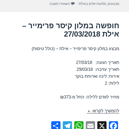
p
o
עבור חופשה במלון ישרוטל ספורט קלאב – אי
מבצעים
,
מלונות זולים באילת
השאירו תגובה
k
חופשה במלון קיסר פרימייר –
אילת 27/03/2018
מבצע במלון קיסר פרימייר – אילת – (כולל טיסות)
תאריך הגעה: 27/03/18
תאריך עזיבה: 29/03/18
אירוח: לינה וארוחת בוקר
לילות: 2
מחיר לאדם ללילה: החל מ-₪373
חופשה במלון קיסר פרימייר – אילת 27/03/2018
להמשיך לקרוא
S
T
W
E
X
F