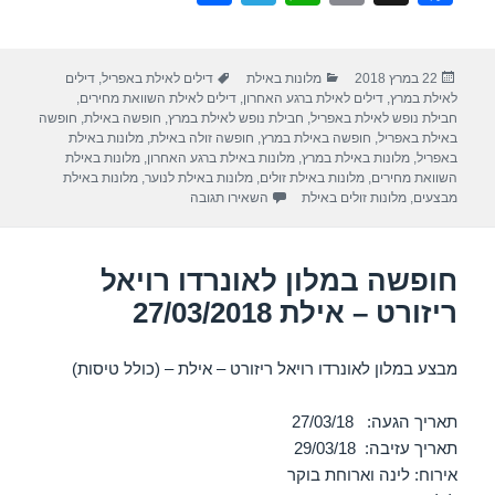
h
el
h
m
a
ar
e
at
ail
c
פורסם
קטגוריות
תגיות
22 במרץ 2018
מלונות באילת
דילים לאילת באפריל
,
דילים
e
gr
s
e
בתאריך
לאילת במרץ
,
דילים לאילת ברגע האחרון
,
דילים לאילת השוואת מחירים
,
a
A
b
חבילת נופש לאילת באפריל
,
חבילת נופש לאילת במרץ
,
חופשה באילת
,
חופשה
באילת באפריל
,
חופשה באילת במרץ
,
חופשה זולה באילת
,
מלונות באילת
m
p
o
באפריל
,
מלונות באילת במרץ
,
מלונות באילת ברגע האחרון
,
מלונות באילת
השוואת מחירים
,
מלונות באילת זולים
,
מלונות באילת לנוער
,
מלונות באילת
p
o
עבור חופשה במלון קיסר פרימייר – אילת 2018
מבצעים
,
מלונות זולים באילת
השאירו תגובה
k
חופשה במלון לאונרדו רויאל
ריזורט – אילת 27/03/2018
מבצע במלון לאונרדו רויאל ריזורט – אילת – (כולל טיסות)
תאריך הגעה: 27/03/18
תאריך עזיבה: 29/03/18
אירוח: לינה וארוחת בוקר