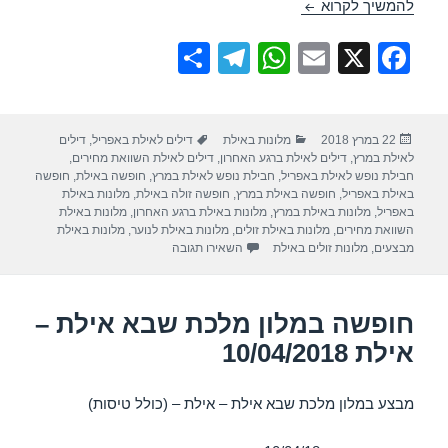
חופשה במלון דן פנורמה – אילת 24/03/2018
להמשיך לקרוא
S
T
W
E
X
F
h
el
h
m
a
ar
e
at
ail
c
פורסם
קטגוריות
תגיות
22 במרץ 2018
מלונות באילת
דילים לאילת באפריל
,
דילים
e
gr
s
e
בתאריך
לאילת במרץ
,
דילים לאילת ברגע האחרון
,
דילים לאילת השוואת מחירים
,
a
A
b
חבילת נופש לאילת באפריל
,
חבילת נופש לאילת במרץ
,
חופשה באילת
,
חופשה
באילת באפריל
,
חופשה באילת במרץ
,
חופשה זולה באילת
,
מלונות באילת
m
p
o
באפריל
,
מלונות באילת במרץ
,
מלונות באילת ברגע האחרון
,
מלונות באילת
השוואת מחירים
,
מלונות באילת זולים
,
מלונות באילת לנוער
,
מלונות באילת
p
o
עבור חופשה במלון דן פנורמה – אילת /03/2018
מבצעים
,
מלונות זולים באילת
השאירו תגובה
k
חופשה במלון מלכת שבא אילת –
אילת 10/04/2018
מבצע במלון מלכת שבא אילת – אילת – (כולל טיסות)