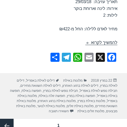
תאריך עזיבה: 29/03/18
אירוח: לינה וארוחת בוקר
לילות: 2
מחיר לאדם ללילה: החל מ-₪422
חופשה במלון יו סוויטס אילת – אילת 27/03/2018
להמשיך לקרוא
S
T
W
E
X
F
h
el
h
m
a
ar
e
at
ail
c
פורסם
קטגוריות
תגיות
22 במרץ 2018
מלונות באילת
דילים לאילת באפריל
,
דילים
e
gr
s
e
בתאריך
לאילת במרץ
,
דילים לאילת ברגע האחרון
,
דילים לאילת השוואת מחירים
,
a
A
b
חבילת נופש לאילת באפריל
,
חבילת נופש לאילת במרץ
,
חופשה באילת
,
חופשה
באילת באפריל
,
חופשה באילת במרץ
,
חופשה זולה באילת
,
מלונות באילת
m
p
o
באפריל
,
מלונות באילת במרץ
,
מלונות באילת ברגע האחרון
,
מלונות באילת
השוואת מחירים
,
מלונות באילת זולים
,
מלונות באילת לנוער
,
מלונות באילת
p
o
עבור חופשה במלון יו סוויטס אילת – אילת 018
מבצעים
,
מלונות זולים באילת
השאירו תגובה
k
Post
עמוד
1