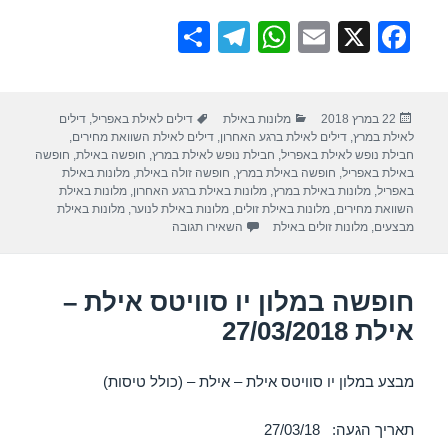
S
T
W
E
X
F
h
el
h
m
a
ar
e
at
ail
c
פורסם
קטגוריות
תגיות
22 במרץ 2018
מלונות באילת
דילים לאילת באפריל
,
דילים
e
gr
s
e
בתאריך
לאילת במרץ
,
דילים לאילת ברגע האחרון
,
דילים לאילת השוואת מחירים
,
a
A
b
חבילת נופש לאילת באפריל
,
חבילת נופש לאילת במרץ
,
חופשה באילת
,
חופשה
באילת באפריל
,
חופשה באילת במרץ
,
חופשה זולה באילת
,
מלונות באילת
m
p
o
באפריל
,
מלונות באילת במרץ
,
מלונות באילת ברגע האחרון
,
מלונות באילת
השוואת מחירים
,
מלונות באילת זולים
,
מלונות באילת לנוער
,
מלונות באילת
p
o
עבור חופשה במלון יו סאנרייז קלאב – אילת 8
מבצעים
,
מלונות זולים באילת
השאירו תגובה
k
חופשה במלון יו סוויטס אילת –
אילת 27/03/2018
מבצע במלון יו סוויטס אילת – אילת – (כולל טיסות)
תאריך הגעה: 27/03/18