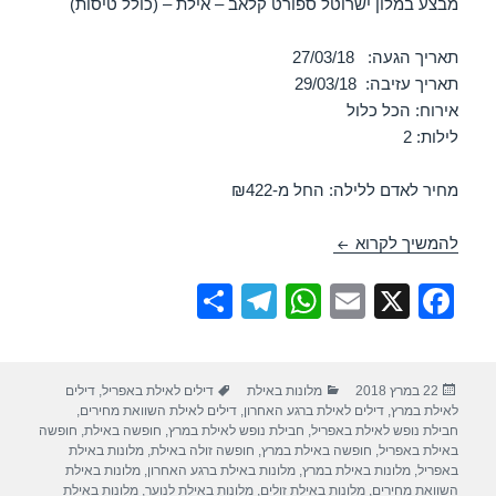
מבצע במלון ישרוטל ספורט קלאב – אילת – (כולל טיסות)
תאריך הגעה: 27/03/18
תאריך עזיבה: 29/03/18
אירוח: הכל כלול
לילות: 2
מחיר לאדם ללילה: החל מ-₪422
חופשה במלון ישרוטל ספורט קלאב – אילת 27/03/2018
להמשיך לקרוא
S
T
W
E
X
F
h
el
h
m
a
ar
e
at
ail
c
פורסם
קטגוריות
תגיות
22 במרץ 2018
מלונות באילת
דילים לאילת באפריל
,
דילים
e
gr
s
e
בתאריך
לאילת במרץ
,
דילים לאילת ברגע האחרון
,
דילים לאילת השוואת מחירים
,
a
A
b
חבילת נופש לאילת באפריל
,
חבילת נופש לאילת במרץ
,
חופשה באילת
,
חופשה
באילת באפריל
,
חופשה באילת במרץ
,
חופשה זולה באילת
,
מלונות באילת
m
p
o
באפריל
,
מלונות באילת במרץ
,
מלונות באילת ברגע האחרון
,
מלונות באילת
השוואת מחירים
,
מלונות באילת זולים
,
מלונות באילת לנוער
,
מלונות באילת