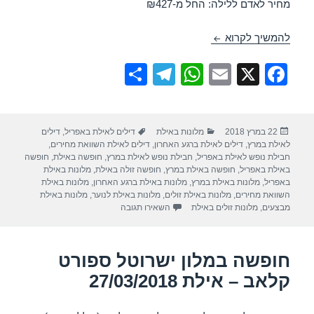
מחיר לאדם ללילה: החל מ-₪427
חופשה במלון ישרוטל ספורט קלאב – אילת 24/03/2018
להמשיך לקרוא
S
T
W
E
X
F
h
el
h
m
a
ar
e
at
ail
c
פורסם
קטגוריות
תגיות
22 במרץ 2018
מלונות באילת
דילים לאילת באפריל
,
דילים
e
gr
s
e
בתאריך
לאילת במרץ
,
דילים לאילת ברגע האחרון
,
דילים לאילת השוואת מחירים
,
a
A
b
חבילת נופש לאילת באפריל
,
חבילת נופש לאילת במרץ
,
חופשה באילת
,
חופשה
באילת באפריל
,
חופשה באילת במרץ
,
חופשה זולה באילת
,
מלונות באילת
m
p
o
באפריל
,
מלונות באילת במרץ
,
מלונות באילת ברגע האחרון
,
מלונות באילת
השוואת מחירים
,
מלונות באילת זולים
,
מלונות באילת לנוער
,
מלונות באילת
p
o
עבור חופשה במלון ישרוטל ספורט קלאב – אי
מבצעים
,
מלונות זולים באילת
השאירו תגובה
k
חופשה במלון ישרוטל ספורט
קלאב – אילת 27/03/2018