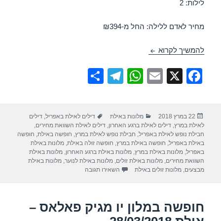
לילות: 2
מחיר לאדם ללילה: החל מ-₪394
חופשה במלון לאונרדו רויאל ריזורט – אילת 27/03/2018
להמשיך לקרוא
S
T
W
E
X
F
h
el
h
m
a
ar
e
at
ail
c
פורסם
קטגוריות
תגיות
22 במרץ 2018
מלונות באילת
דילים לאילת באפריל
,
דילים
e
gr
s
e
בתאריך
לאילת במרץ
,
דילים לאילת ברגע האחרון
,
דילים לאילת השוואת מחירים
,
a
A
b
חבילת נופש לאילת באפריל
,
חבילת נופש לאילת במרץ
,
חופשה באילת
,
חופשה
באילת באפריל
,
חופשה באילת במרץ
,
חופשה זולה באילת
,
מלונות באילת
m
p
o
באפריל
,
מלונות באילת במרץ
,
מלונות באילת ברגע האחרון
,
מלונות באילת
השוואת מחירים
,
מלונות באילת זולים
,
מלונות באילת לנוער
,
מלונות באילת
p
o
עבור חופשה במלון לאונרדו רויאל ריזורט – א
מבצעים
,
מלונות זולים באילת
השאירו תגובה
k
חופשה במלון יו מגיק פאלאס –