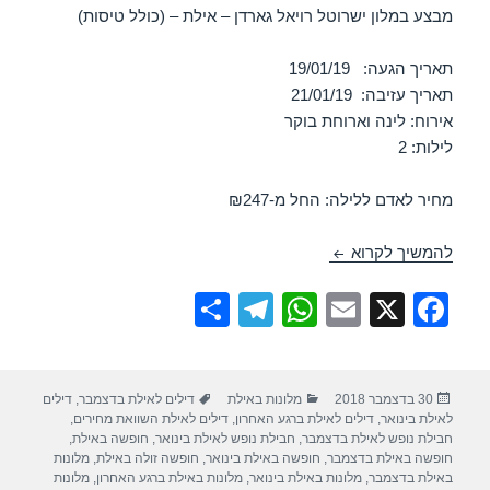
מבצע במלון ישרוטל רויאל גארדן – אילת – (כולל טיסות)
תאריך הגעה: 19/01/19
תאריך עזיבה: 21/01/19
אירוח: לינה וארוחת בוקר
לילות: 2
מחיר לאדם ללילה: החל מ-₪247
חופשה במלון ישרוטל רויאל גארדן – אילת 19/01/2019
להמשיך לקרוא
S
T
W
E
X
F
h
el
h
m
a
ar
e
at
ail
c
פורסם
קטגוריות
תגיות
30 בדצמבר 2018
מלונות באילת
דילים לאילת בדצמבר
,
דילים
e
gr
s
e
בתאריך
לאילת בינואר
,
דילים לאילת ברגע האחרון
,
דילים לאילת השוואת מחירים
,
a
A
b
חבילת נופש לאילת בדצמבר
,
חבילת נופש לאילת בינואר
,
חופשה באילת
,
חופשה באילת בדצמבר
,
חופשה באילת בינואר
,
חופשה זולה באילת
,
מלונות
m
p
o
באילת בדצמבר
,
מלונות באילת בינואר
,
מלונות באילת ברגע האחרון
,
מלונות