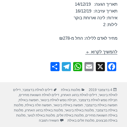
תאריך הגעה: 14/12/19
תאריך עזיבה: 16/12/19
אירוח: לינה וארוחת בוקר
לילות: 2
מחיר לאדם ללילה: החל מ-₪278
מלון אורכידאה – אילת 14/12/2019
להמשיך לקרוא
S
T
W
E
X
F
h
el
h
m
a
ar
e
at
ail
c
פורסם
קטגוריות
תגיות
4 בדצמבר 2019
מלונות באילת
דילים לאילת בדצמבר
,
דילים
e
gr
s
e
בתאריך
לאילת בינואר
,
דילים לאילת ברגע האחרון
,
דילים לאילת השוואת מחירים
,
a
A
b
חבילת נופש לאילת בדצמבר
,
חבילת נופש לאילת בינואר
,
חופשה באילת
,
חופשה באילת בדצמבר
,
חופשה באילת בינואר
,
חופשה זולה באילת
,
מלונות
m
p
o
באילת בדצמבר
,
מלונות באילת בינואר
,
מלונות באילת ברגע האחרון
,
מלונות
באילת השוואת מחירים
,
מלונות באילת זולים
,
מלונות באילת לנוער
,
מלונות
p
o
עבור מלון אורכידאה – אילת 14/12/2019
באילת מבצעים
,
מלונות זולים באילת
השאירו תגובה