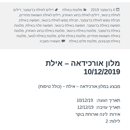
ar
e
at
ail
c
פורסם
קטגוריות
תגיות
4 בדצמבר 2019
מלונות באילת
דילים לאילת בדצמבר
,
דילים
e
gr
s
e
בתאריך
לאילת בינואר
,
דילים לאילת ברגע האחרון
,
דילים לאילת השוואת מחירים
,
a
A
b
חבילת נופש לאילת בדצמבר
,
חבילת נופש לאילת בינואר
,
חופשה באילת
,
חופשה באילת בדצמבר
,
חופשה באילת בינואר
,
חופשה זולה באילת
,
מלונות
m
p
o
באילת בדצמבר
,
מלונות באילת בינואר
,
מלונות באילת ברגע האחרון
,
מלונות
באילת השוואת מחירים
,
מלונות באילת זולים
,
מלונות באילת לנוער
,
מלונות
p
o
עבור מלון אורכידאה – אילת 08/12/2019
באילת מבצעים
,
מלונות זולים באילת
השאירו תגובה
k
מלון אורכידאה – אילת
10/12/2019
מבצע במלון אורכידאה – אילת – (כולל טיסות)
תאריך הגעה: 10/12/19
תאריך עזיבה: 12/12/19
אירוח: לינה וארוחת בוקר
לילות: 2