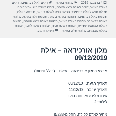
פורסם
קטגוריות
תגיות
4 בדצמבר 2019
מלונות באילת
דילים לאילת בדצמבר
,
דילים
e
gr
s
e
בתאריך
לאילת בינואר
,
דילים לאילת ברגע האחרון
,
דילים לאילת השוואת מחירים
,
a
A
b
חבילת נופש לאילת בדצמבר
,
חבילת נופש לאילת בינואר
,
חופשה באילת
,
חופשה באילת בדצמבר
,
חופשה באילת בינואר
,
חופשה זולה באילת
,
מלונות
m
p
o
באילת בדצמבר
,
מלונות באילת בינואר
,
מלונות באילת ברגע האחרון
,
מלונות
באילת השוואת מחירים
,
מלונות באילת זולים
,
מלונות באילת לנוער
,
מלונות
p
o
עבור מלון נפטון – אילת 12/12/2019
באילת מבצעים
,
מלונות זולים באילת
השאירו תגובה
k
מלון אורכידאה – אילת
09/12/2019
מבצע במלון אורכידאה – אילת – (כולל טיסות)
תאריך הגעה: 09/12/19
תאריך עזיבה: 11/12/19
אירוח: לינה וארוחת בוקר
לילות: 2
מחיר לאדם ללילה: החל מ-₪283