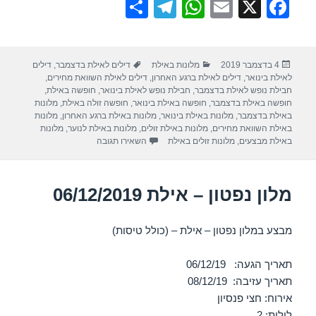
S
T
W
E
X
F
h
el
h
m
a
ar
e
at
ail
c
פורסם
קטגוריות
תגיות
4 בדצמבר 2019
מלונות באילת
דילים לאילת בדצמבר
,
דילים
e
gr
s
e
בתאריך
לאילת בינואר
,
דילים לאילת ברגע האחרון
,
דילים לאילת השוואת מחירים
,
a
A
b
חבילת נופש לאילת בדצמבר
,
חבילת נופש לאילת בינואר
,
חופשה באילת
,
חופשה באילת בדצמבר
,
חופשה באילת בינואר
,
חופשה זולה באילת
,
מלונות
m
p
o
באילת בדצמבר
,
מלונות באילת בינואר
,
מלונות באילת ברגע האחרון
,
מלונות
באילת השוואת מחירים
,
מלונות באילת זולים
,
מלונות באילת לנוער
,
מלונות
p
o
עבור מלון לאונרדו פריוילג – אילת 2019
באילת מבצעים
,
מלונות זולים באילת
השאירו תגובה
k
מלון נפטון – אילת 06/12/2019
מבצע במלון נפטון – אילת – (כולל טיסות)
תאריך הגעה: 06/12/19
תאריך עזיבה: 08/12/19
אירוח: חצי פנסיון
לילות: 2