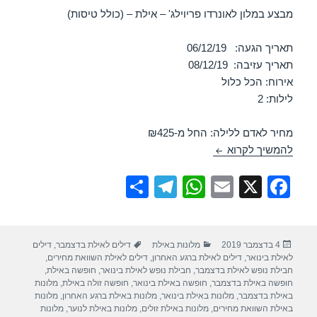
מבצע במלון לאונרדו פריוילג' – אילת – (כולל טיסות)
תאריך הגעה: 06/12/19
תאריך עזיבה: 08/12/19
אירוח: הכל כלול
לילות: 2
מחיר לאדם ללילה: החל מ-₪425
מלון לאונרדו פריוילג – אילת 06/12/2019
להמשיך לקרוא
S
T
W
E
X
F
h
el
h
m
a
ar
e
at
ail
c
פורסם
קטגוריות
תגיות
4 בדצמבר 2019
מלונות באילת
דילים לאילת בדצמבר
,
דילים
e
gr
s
e
בתאריך
לאילת בינואר
,
דילים לאילת ברגע האחרון
,
דילים לאילת השוואת מחירים
,
a
A
b
חבילת נופש לאילת בדצמבר
,
חבילת נופש לאילת בינואר
,
חופשה באילת
,
חופשה באילת בדצמבר
,
חופשה באילת בינואר
,
חופשה זולה באילת
,
מלונות
m
p
o
באילת בדצמבר
,
מלונות באילת בינואר
,
מלונות באילת ברגע האחרון
,
מלונות
באילת השוואת מחירים
,
מלונות באילת זולים
,
מלונות באילת לנוער
,
מלונות