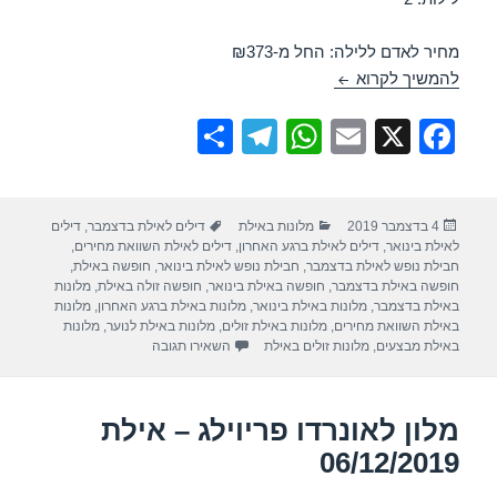
מחיר לאדם ללילה: החל מ-₪373
מלון נפטון – אילת 06/12/2019
להמשיך לקרוא
S
T
W
E
X
F
h
el
h
m
a
ar
e
at
ail
c
פורסם
קטגוריות
תגיות
4 בדצמבר 2019
מלונות באילת
דילים לאילת בדצמבר
,
דילים
e
gr
s
e
בתאריך
לאילת בינואר
,
דילים לאילת ברגע האחרון
,
דילים לאילת השוואת מחירים
,
a
A
b
חבילת נופש לאילת בדצמבר
,
חבילת נופש לאילת בינואר
,
חופשה באילת
,
חופשה באילת בדצמבר
,
חופשה באילת בינואר
,
חופשה זולה באילת
,
מלונות
m
p
o
באילת בדצמבר
,
מלונות באילת בינואר
,
מלונות באילת ברגע האחרון
,
מלונות
באילת השוואת מחירים
,
מלונות באילת זולים
,
מלונות באילת לנוער
,
מלונות
p
o
עבור מלון נפטון – אילת 06/12/2019
באילת מבצעים
,
מלונות זולים באילת
השאירו תגובה
k
מלון לאונרדו פריוילג – אילת
06/12/2019