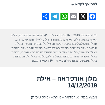
מלון אורכידאה – אילת 09/12/2019
להמשיך לקרוא
S
T
W
E
X
F
h
el
h
m
a
ar
e
at
ail
c
פורסם
קטגוריות
תגיות
4 בדצמבר 2019
מלונות באילת
דילים לאילת בדצמבר
,
דילים
e
gr
s
e
בתאריך
לאילת בינואר
,
דילים לאילת ברגע האחרון
,
דילים לאילת השוואת מחירים
,
a
A
b
חבילת נופש לאילת בדצמבר
,
חבילת נופש לאילת בינואר
,
חופשה באילת
,
חופשה באילת בדצמבר
,
חופשה באילת בינואר
,
חופשה זולה באילת
,
מלונות
m
p
o
באילת בדצמבר
,
מלונות באילת בינואר
,
מלונות באילת ברגע האחרון
,
מלונות
באילת השוואת מחירים
,
מלונות באילת זולים
,
מלונות באילת לנוער
,
מלונות
p
o
עבור מלון אורכידאה – אילת 09/12/2019
באילת מבצעים
,
מלונות זולים באילת
השאירו תגובה
k
מלון אורכידאה – אילת
14/12/2019
מבצע במלון אורכידאה – אילת – (כולל טיסות)