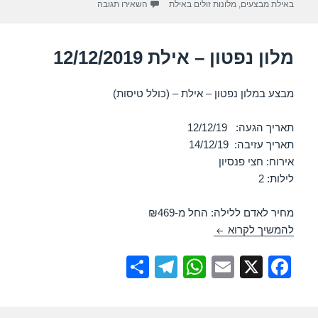
p
o
עבור מלון לאונרדו פריוילג – אילת 2019
באילת מבצעים
,
מלונות זולים באילת
השאירו תגובה
k
מלון נפטון – אילת 12/12/2019
מבצע במלון נפטון – אילת – (כולל טיסות)
תאריך הגעה: 12/12/19
תאריך עזיבה: 14/12/19
אירוח: חצי פנסיון
לילות: 2
מחיר לאדם ללילה: החל מ-₪469
מלון נפטון – אילת 12/12/2019
להמשיך לקרוא
S
T
W
E
X
F
h
el
h
m
a
ar
e
at
ail
c