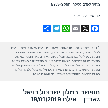
מחיר לאדם ללילה: החל מ-₪283
מלון אורכידאה – אילת 10/12/2019
להמשיך לקרוא
S
T
W
E
X
F
h
el
h
m
a
ar
e
at
ail
c
פורסם
קטגוריות
תגיות
4 בדצמבר 2019
מלונות באילת
דילים לאילת בדצמבר
,
דילים
e
gr
s
e
בתאריך
לאילת בינואר
,
דילים לאילת ברגע האחרון
,
דילים לאילת השוואת מחירים
,
a
A
b
חבילת נופש לאילת בדצמבר
,
חבילת נופש לאילת בינואר
,
חופשה באילת
,
חופשה באילת בדצמבר
,
חופשה באילת בינואר
,
חופשה זולה באילת
,
מלונות
m
p
o
באילת בדצמבר
,
מלונות באילת בינואר
,
מלונות באילת ברגע האחרון
,
מלונות
באילת השוואת מחירים
,
מלונות באילת זולים
,
מלונות באילת לנוער
,
מלונות
p
o
עבור מלון אורכידאה – אילת 10/12/2019
באילת מבצעים
,
מלונות זולים באילת
השאירו תגובה
k
חופשה במלון ישרוטל רויאל
גארדן – אילת 19/01/2019