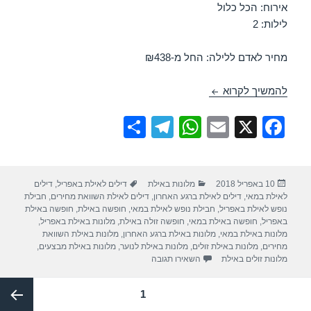
אירוח: הכל כלול
לילות: 2
מחיר לאדם ללילה: החל מ-₪438
חופשה במלון לאונרדו פריוילג – אילת 15/04/2018
להמשיך לקרוא
S
T
W
E
X
F
h
el
h
m
a
ar
e
at
ail
c
פורסם
קטגוריות
תגיות
10 באפריל 2018
מלונות באילת
דילים לאילת באפריל
,
דילים
e
gr
s
e
בתאריך
לאילת במאי
,
דילים לאילת ברגע האחרון
,
דילים לאילת השוואת מחירים
,
חבילת
a
A
b
נופש לאילת באפריל
,
חבילת נופש לאילת במאי
,
חופשה באילת
,
חופשה באילת
באפריל
,
חופשה באילת במאי
,
חופשה זולה באילת
,
מלונות באילת באפריל
,
m
p
o
מלונות באילת במאי
,
מלונות באילת ברגע האחרון
,
מלונות באילת השוואת
מחירים
,
מלונות באילת זולים
,
מלונות באילת לנוער
,
מלונות באילת מבצעים
,
p
o
עבור חופשה במלון לאונרדו פריוילג – אילת 15/04/2018
מלונות זולים באילת
השאירו תגובה
k
Post
עמוד
1
paginatio