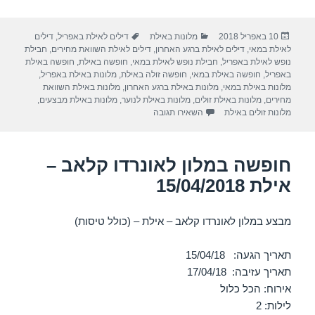
h
el
h
m
a
ar
e
at
ail
c
פורסם
קטגוריות
תגיות
10 באפריל 2018
מלונות באילת
דילים לאילת באפריל
,
דילים
e
gr
s
e
בתאריך
לאילת במאי
,
דילים לאילת ברגע האחרון
,
דילים לאילת השוואת מחירים
,
חבילת
a
A
b
נופש לאילת באפריל
,
חבילת נופש לאילת במאי
,
חופשה באילת
,
חופשה באילת
באפריל
,
חופשה באילת במאי
,
חופשה זולה באילת
,
מלונות באילת באפריל
,
m
p
o
מלונות באילת במאי
,
מלונות באילת ברגע האחרון
,
מלונות באילת השוואת
מחירים
,
מלונות באילת זולים
,
מלונות באילת לנוער
,
מלונות באילת מבצעים
,
p
o
עבור חופשה במלון ישרוטל רויאל גארדן – אילת /04/2018
מלונות זולים באילת
השאירו תגובה
k
חופשה במלון לאונרדו קלאב –
אילת 15/04/2018
מבצע במלון לאונרדו קלאב – אילת – (כולל טיסות)
תאריך הגעה: 15/04/18
תאריך עזיבה: 17/04/18
אירוח: הכל כלול
לילות: 2