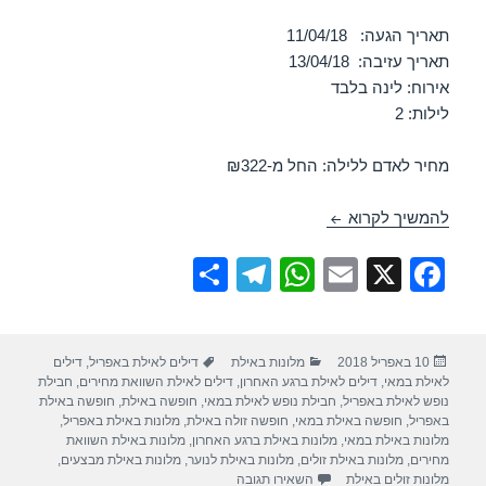
תאריך הגעה: 11/04/18
תאריך עזיבה: 13/04/18
אירוח: לינה בלבד
לילות: 2
מחיר לאדם ללילה: החל מ-₪322
חופשה במלון ישרוטל ריביירה קלאב – אילת 11/04/2018
להמשיך לקרוא
S
T
W
E
X
F
h
el
h
m
a
ar
e
at
ail
c
פורסם
קטגוריות
תגיות
10 באפריל 2018
מלונות באילת
דילים לאילת באפריל
,
דילים
e
gr
s
e
בתאריך
לאילת במאי
,
דילים לאילת ברגע האחרון
,
דילים לאילת השוואת מחירים
,
חבילת
a
A
b
נופש לאילת באפריל
,
חבילת נופש לאילת במאי
,
חופשה באילת
,
חופשה באילת
באפריל
,
חופשה באילת במאי
,
חופשה זולה באילת
,
מלונות באילת באפריל
,
m
p
o
מלונות באילת במאי
,
מלונות באילת ברגע האחרון
,
מלונות באילת השוואת
מחירים
,
מלונות באילת זולים
,
מלונות באילת לנוער
,
מלונות באילת מבצעים
,
p
o
עבור חופשה במלון ישרוטל ריביירה קלאב – אילת 4/2018
מלונות זולים באילת
השאירו תגובה