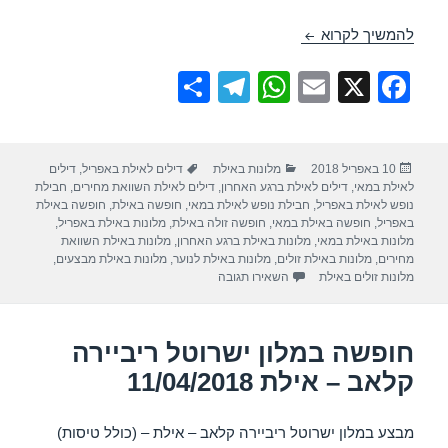
חופשה במלון מלכת שבא אילת – אילת 28/04/2018
להמשיך לקרוא
S
T
W
E
X
F
h
el
h
m
a
ar
e
at
ail
c
פורסם
קטגוריות
תגיות
10 באפריל 2018
מלונות באילת
דילים לאילת באפריל
,
דילים
e
gr
s
e
בתאריך
לאילת במאי
,
דילים לאילת ברגע האחרון
,
דילים לאילת השוואת מחירים
,
חבילת
a
A
b
נופש לאילת באפריל
,
חבילת נופש לאילת במאי
,
חופשה באילת
,
חופשה באילת
באפריל
,
חופשה באילת במאי
,
חופשה זולה באילת
,
מלונות באילת באפריל
,
m
p
o
מלונות באילת במאי
,
מלונות באילת ברגע האחרון
,
מלונות באילת השוואת
מחירים
,
מלונות באילת זולים
,
מלונות באילת לנוער
,
מלונות באילת מבצעים
,
p
o
עבור חופשה במלון מלכת שבא אילת – אילת 28/04/2018
מלונות זולים באילת
השאירו תגובה
k
חופשה במלון ישרוטל ריביירה
קלאב – אילת 11/04/2018
מבצע במלון ישרוטל ריביירה קלאב – אילת – (כולל טיסות)