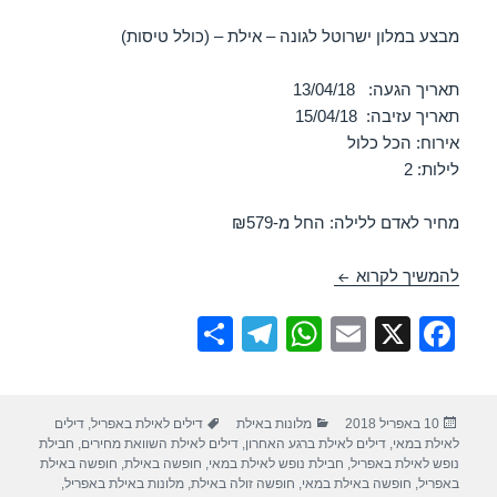
מבצע במלון ישרוטל לגונה – אילת – (כולל טיסות)
תאריך הגעה: 13/04/18
תאריך עזיבה: 15/04/18
אירוח: הכל כלול
לילות: 2
מחיר לאדם ללילה: החל מ-₪579
חופשה במלון ישרוטל לגונה – אילת 13/04/2018
להמשיך לקרוא
S
T
W
E
X
F
h
el
h
m
a
ar
e
at
ail
c
פורסם
קטגוריות
תגיות
10 באפריל 2018
מלונות באילת
דילים לאילת באפריל
,
דילים
e
gr
s
e
בתאריך
לאילת במאי
,
דילים לאילת ברגע האחרון
,
דילים לאילת השוואת מחירים
,
חבילת
a
A
b
נופש לאילת באפריל
,
חבילת נופש לאילת במאי
,
חופשה באילת
,
חופשה באילת
באפריל
,
חופשה באילת במאי
,
חופשה זולה באילת
,
מלונות באילת באפריל
,