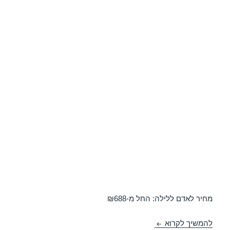
מחיר לאדם ללילה: החל מ-₪688
חופשה במלון מלכת שבא אילת – אילת 19/04/2018
להמשיך לקרוא