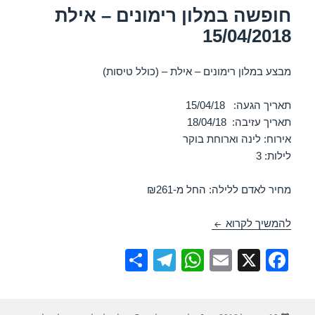
חופשה במלון רימונים – אילת
15/04/2018
מבצע במלון רימונים – אילת – (כולל טיסות)
תאריך הגעה: 15/04/18
תאריך עזיבה: 18/04/18
אירוח: לינה וארוחת בוקר
לילות: 3
מחיר לאדם ללילה: החל מ-₪261
חופשה במלון רימונים – אילת 15/04/2018
להמשיך לקרוא
S
T
W
E
X
F
h
el
h
m
a
ar
e
at
ail
c