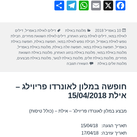
S
T
W
E
X
F
h
el
h
m
a
ar
e
at
ail
c
פורסם
קטגוריות
תגיות
10 באפריל 2018
מלונות באילת
דילים לאילת באפריל
,
דילים
e
gr
s
e
בתאריך
לאילת במאי
,
דילים לאילת ברגע האחרון
,
דילים לאילת השוואת מחירים
,
חבילת
a
A
b
נופש לאילת באפריל
,
חבילת נופש לאילת במאי
,
חופשה באילת
,
חופשה באילת
באפריל
,
חופשה באילת במאי
,
חופשה זולה באילת
,
מלונות באילת באפריל
,
m
p
o
מלונות באילת במאי
,
מלונות באילת ברגע האחרון
,
מלונות באילת השוואת
מחירים
,
מלונות באילת זולים
,
מלונות באילת לנוער
,
מלונות באילת מבצעים
,
p
o
עבור חופשה במלון יו סוויטס אילת – אילת 15/04/2018
מלונות זולים באילת
השאירו תגובה
k
חופשה במלון לאונרדו פריוילג –
אילת 15/04/2018
מבצע במלון לאונרדו פריוילג' – אילת – (כולל טיסות)
תאריך הגעה: 15/04/18
תאריך עזיבה: 17/04/18