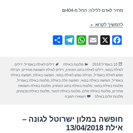
מחיר לאדם ללילה: החל מ-₪404
חופשה במלון לאונרדו קלאב – אילת 15/04/2018
להמשיך לקרוא
S
T
W
E
X
F
h
el
h
m
a
ar
e
at
ail
c
פורסם
קטגוריות
תגיות
10 באפריל 2018
מלונות באילת
דילים לאילת באפריל
,
דילים
e
gr
s
e
בתאריך
לאילת במאי
,
דילים לאילת ברגע האחרון
,
דילים לאילת השוואת מחירים
,
חבילת
a
A
b
נופש לאילת באפריל
,
חבילת נופש לאילת במאי
,
חופשה באילת
,
חופשה באילת
באפריל
,
חופשה באילת במאי
,
חופשה זולה באילת
,
מלונות באילת באפריל
,
m
p
o
מלונות באילת במאי
,
מלונות באילת ברגע האחרון
,
מלונות באילת השוואת
מחירים
,
מלונות באילת זולים
,
מלונות באילת לנוער
,
מלונות באילת מבצעים
,
p
o
עבור חופשה במלון לאונרדו קלאב – אילת 15/04/2018
מלונות זולים באילת
השאירו תגובה
k
חופשה במלון ישרוטל לגונה –
אילת 13/04/2018