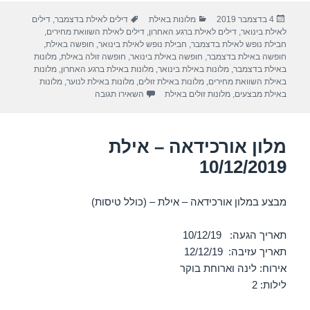
ar
e
at
ail
c
פורסם
קטגוריות
תגיות
4 בדצמבר 2019
מלונות באילת
דילים לאילת בדצמבר
,
דילים
e
gr
s
e
בתאריך
לאילת בינואר
,
דילים לאילת ברגע האחרון
,
דילים לאילת השוואת מחירים
,
a
A
b
חבילת נופש לאילת בדצמבר
,
חבילת נופש לאילת בינואר
,
חופשה באילת
,
חופשה באילת בדצמבר
,
חופשה באילת בינואר
,
חופשה זולה באילת
,
מלונות
m
p
o
באילת בדצמבר
,
מלונות באילת בינואר
,
מלונות באילת ברגע האחרון
,
מלונות
באילת השוואת מחירים
,
מלונות באילת זולים
,
מלונות באילת לנוער
,
מלונות
p
o
עבור מלון אורכידאה – אילת 08/12/2019
באילת מבצעים
,
מלונות זולים באילת
השאירו תגובה
k
מלון אורכידאה – אילת
10/12/2019
מבצע במלון אורכידאה – אילת – (כולל טיסות)
תאריך הגעה: 10/12/19
תאריך עזיבה: 12/12/19
אירוח: לינה וארוחת בוקר
לילות: 2