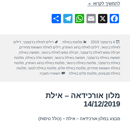
מלון אורכידאה – אילת 09/12/2019
להמשיך לקרוא
S
T
W
E
X
F
h
el
h
m
a
ar
e
at
ail
c
פורסם
קטגוריות
תגיות
4 בדצמבר 2019
מלונות באילת
דילים לאילת בדצמבר
,
דילים
e
gr
s
e
בתאריך
לאילת בינואר
,
דילים לאילת ברגע האחרון
,
דילים לאילת השוואת מחירים
,
a
A
b
חבילת נופש לאילת בדצמבר
,
חבילת נופש לאילת בינואר
,
חופשה באילת
,
חופשה באילת בדצמבר
,
חופשה באילת בינואר
,
חופשה זולה באילת
,
מלונות
m
p
o
באילת בדצמבר
,
מלונות באילת בינואר
,
מלונות באילת ברגע האחרון
,
מלונות
באילת השוואת מחירים
,
מלונות באילת זולים
,
מלונות באילת לנוער
,
מלונות
p
o
עבור מלון אורכידאה – אילת 09/12/2019
באילת מבצעים
,
מלונות זולים באילת
השאירו תגובה
k
מלון אורכידאה – אילת
14/12/2019
מבצע במלון אורכידאה – אילת – (כולל טיסות)