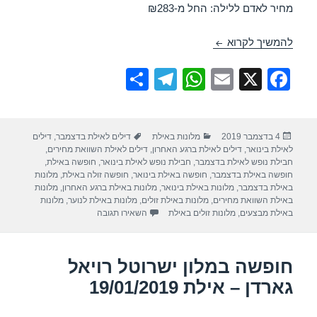
מחיר לאדם ללילה: החל מ-₪283
מלון אורכידאה – אילת 10/12/2019
להמשיך לקרוא
S
T
W
E
X
F
h
el
h
m
a
ar
e
at
ail
c
פורסם
קטגוריות
תגיות
4 בדצמבר 2019
מלונות באילת
דילים לאילת בדצמבר
,
דילים
e
gr
s
e
בתאריך
לאילת בינואר
,
דילים לאילת ברגע האחרון
,
דילים לאילת השוואת מחירים
,
a
A
b
חבילת נופש לאילת בדצמבר
,
חבילת נופש לאילת בינואר
,
חופשה באילת
,
חופשה באילת בדצמבר
,
חופשה באילת בינואר
,
חופשה זולה באילת
,
מלונות
m
p
o
באילת בדצמבר
,
מלונות באילת בינואר
,
מלונות באילת ברגע האחרון
,
מלונות
באילת השוואת מחירים
,
מלונות באילת זולים
,
מלונות באילת לנוער
,
מלונות
p
o
עבור מלון אורכידאה – אילת 10/12/2019
באילת מבצעים
,
מלונות זולים באילת
השאירו תגובה
k
חופשה במלון ישרוטל רויאל
גארדן – אילת 19/01/2019