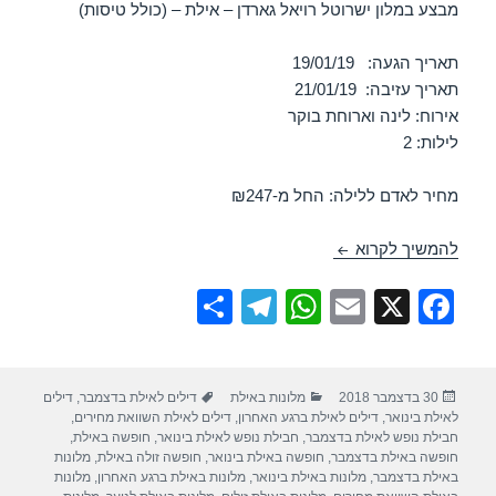
מבצע במלון ישרוטל רויאל גארדן – אילת – (כולל טיסות)
תאריך הגעה: 19/01/19
תאריך עזיבה: 21/01/19
אירוח: לינה וארוחת בוקר
לילות: 2
מחיר לאדם ללילה: החל מ-₪247
חופשה במלון ישרוטל רויאל גארדן – אילת 19/01/2019
להמשיך לקרוא
S
T
W
E
X
F
h
el
h
m
a
ar
e
at
ail
c
פורסם
קטגוריות
תגיות
30 בדצמבר 2018
מלונות באילת
דילים לאילת בדצמבר
,
דילים
e
gr
s
e
בתאריך
לאילת בינואר
,
דילים לאילת ברגע האחרון
,
דילים לאילת השוואת מחירים
,
a
A
b
חבילת נופש לאילת בדצמבר
,
חבילת נופש לאילת בינואר
,
חופשה באילת
,
חופשה באילת בדצמבר
,
חופשה באילת בינואר
,
חופשה זולה באילת
,
מלונות
m
p
o
באילת בדצמבר
,
מלונות באילת בינואר
,
מלונות באילת ברגע האחרון
,
מלונות