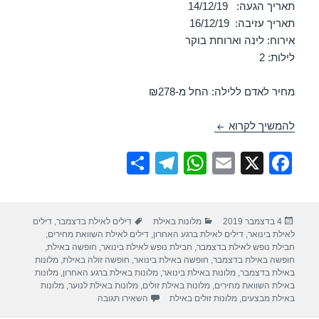
תאריך הגעה: 14/12/19
תאריך עזיבה: 16/12/19
אירוח: לינה וארוחת בוקר
לילות: 2
מחיר לאדם ללילה: החל מ-₪278
מלון אורכידאה – אילת 14/12/2019
להמשיך לקרוא
S
T
W
E
X
F
h
el
h
m
a
ar
e
at
ail
c
פורסם
קטגוריות
תגיות
4 בדצמבר 2019
מלונות באילת
דילים לאילת בדצמבר
,
דילים
e
gr
s
e
בתאריך
לאילת בינואר
,
דילים לאילת ברגע האחרון
,
דילים לאילת השוואת מחירים
,
a
A
b
חבילת נופש לאילת בדצמבר
,
חבילת נופש לאילת בינואר
,
חופשה באילת
,
חופשה באילת בדצמבר
,
חופשה באילת בינואר
,
חופשה זולה באילת
,
מלונות
m
p
o
באילת בדצמבר
,
מלונות באילת בינואר
,
מלונות באילת ברגע האחרון
,
מלונות
באילת השוואת מחירים
,
מלונות באילת זולים
,
מלונות באילת לנוער
,
מלונות
p
o
עבור מלון אורכידאה – אילת 14/12/2019
באילת מבצעים
,
מלונות זולים באילת
השאירו תגובה