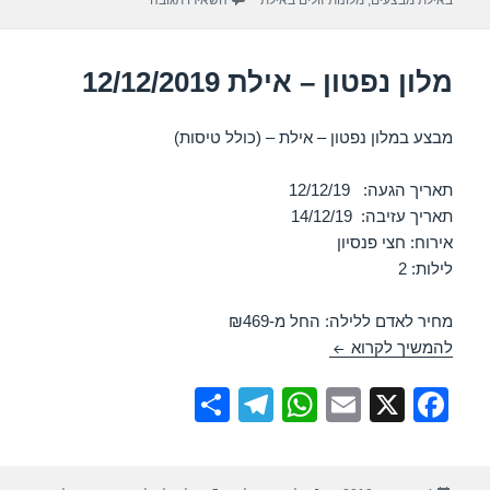
p
o
k
מלון נפטון – אילת 12/12/2019
מבצע במלון נפטון – אילת – (כולל טיסות)
תאריך הגעה: 12/12/19
תאריך עזיבה: 14/12/19
אירוח: חצי פנסיון
לילות: 2
מחיר לאדם ללילה: החל מ-₪469
מלון נפטון – אילת 12/12/2019
להמשיך לקרוא
S
T
W
E
X
F
h
el
h
m
a
ar
e
at
ail
c