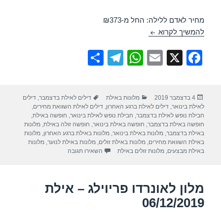
מחיר לאדם ללילה: החל מ-₪373
מלון נפטון – אילת 06/12/2019
להמשיך לקרוא
S
T
W
E
X
F
h
el
h
m
a
ar
e
at
ail
c
פורסם
קטגוריות
תגיות
4 בדצמבר 2019
מלונות באילת
דילים לאילת בדצמבר
,
דילים
e
gr
s
e
בתאריך
לאילת בינואר
,
דילים לאילת ברגע האחרון
,
דילים לאילת השוואת מחירים
,
a
A
b
חבילת נופש לאילת בדצמבר
,
חבילת נופש לאילת בינואר
,
חופשה באילת
,
חופשה באילת בדצמבר
,
חופשה באילת בינואר
,
חופשה זולה באילת
,
מלונות
m
p
o
באילת בדצמבר
,
מלונות באילת בינואר
,
מלונות באילת ברגע האחרון
,
מלונות
באילת השוואת מחירים
,
מלונות באילת זולים
,
מלונות באילת לנוער
,
מלונות
p
o
עבור מלון נפטון – אילת 06/12/2019
באילת מבצעים
,
מלונות זולים באילת
השאירו תגובה
k
מלון לאונרדו פריוילג – אילת
06/12/2019