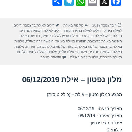
S
T
W
E
X
F
h
el
h
m
a
ar
e
at
ail
c
פורסם
קטגוריות
תגיות
4 בדצמבר 2019
מלונות באילת
דילים לאילת בדצמבר
,
דילים
e
gr
s
e
בתאריך
לאילת בינואר
,
דילים לאילת ברגע האחרון
,
דילים לאילת השוואת מחירים
,
a
A
b
חבילת נופש לאילת בדצמבר
,
חבילת נופש לאילת בינואר
,
חופשה באילת
,
חופשה באילת בדצמבר
,
חופשה באילת בינואר
,
חופשה זולה באילת
,
מלונות
m
p
o
באילת בדצמבר
,
מלונות באילת בינואר
,
מלונות באילת ברגע האחרון
,
מלונות
באילת השוואת מחירים
,
מלונות באילת זולים
,
מלונות באילת לנוער
,
מלונות
p
o
עבור מלון לאונרדו פריוילג – אילת 2019
באילת מבצעים
,
מלונות זולים באילת
השאירו תגובה
k
מלון נפטון – אילת 06/12/2019
מבצע במלון נפטון – אילת – (כולל טיסות)
תאריך הגעה: 06/12/19
תאריך עזיבה: 08/12/19
אירוח: חצי פנסיון
לילות: 2