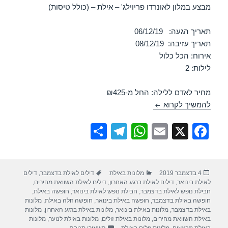
מבצע במלון לאונרדו פריוילג' – אילת – (כולל טיסות)
תאריך הגעה: 06/12/19
תאריך עזיבה: 08/12/19
אירוח: הכל כלול
לילות: 2
מחיר לאדם ללילה: החל מ-₪425
מלון לאונרדו פריוילג – אילת 06/12/2019
להמשיך לקרוא
S
T
W
E
X
F
h
el
h
m
a
ar
e
at
ail
c
פורסם
קטגוריות
תגיות
4 בדצמבר 2019
מלונות באילת
דילים לאילת בדצמבר
,
דילים
e
gr
s
e
בתאריך
לאילת בינואר
,
דילים לאילת ברגע האחרון
,
דילים לאילת השוואת מחירים
,
a
A
b
חבילת נופש לאילת בדצמבר
,
חבילת נופש לאילת בינואר
,
חופשה באילת
,
חופשה באילת בדצמבר
,
חופשה באילת בינואר
,
חופשה זולה באילת
,
מלונות
m
p
o
באילת בדצמבר
,
מלונות באילת בינואר
,
מלונות באילת ברגע האחרון
,
מלונות
באילת השוואת מחירים
,
מלונות באילת זולים
,
מלונות באילת לנוער
,
מלונות
עבור מלון לאונרדו פריוילג – אילת 2019
באילת מבצעים
,
מלונות זולים באילת
השאירו תגובה