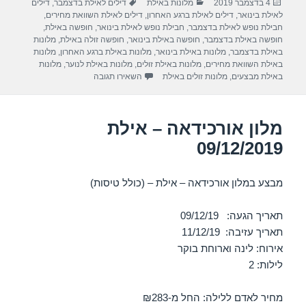
פורסם
קטגוריות
תגיות
4 בדצמבר 2019
מלונות באילת
דילים לאילת בדצמבר
,
דילים
e
gr
s
e
בתאריך
לאילת בינואר
,
דילים לאילת ברגע האחרון
,
דילים לאילת השוואת מחירים
,
a
A
b
חבילת נופש לאילת בדצמבר
,
חבילת נופש לאילת בינואר
,
חופשה באילת
,
חופשה באילת בדצמבר
,
חופשה באילת בינואר
,
חופשה זולה באילת
,
מלונות
m
p
o
באילת בדצמבר
,
מלונות באילת בינואר
,
מלונות באילת ברגע האחרון
,
מלונות
באילת השוואת מחירים
,
מלונות באילת זולים
,
מלונות באילת לנוער
,
מלונות
p
o
עבור מלון נפטון – אילת 12/12/2019
באילת מבצעים
,
מלונות זולים באילת
השאירו תגובה
k
מלון אורכידאה – אילת
09/12/2019
מבצע במלון אורכידאה – אילת – (כולל טיסות)
תאריך הגעה: 09/12/19
תאריך עזיבה: 11/12/19
אירוח: לינה וארוחת בוקר
לילות: 2
מחיר לאדם ללילה: החל מ-₪283