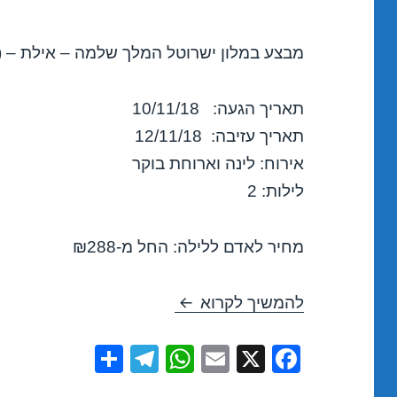
מבצע במלון ישרוטל המלך שלמה – אילת – (כ
תאריך הגעה: 10/11/18
תאריך עזיבה: 12/11/18
אירוח: לינה וארוחת בוקר
לילות: 2
מחיר לאדם ללילה: החל מ-₪288
חופשה במלון ישרוטל המלך שלמה – 
להמשיך לקרוא
S
T
W
E
X
F
h
el
h
m
a