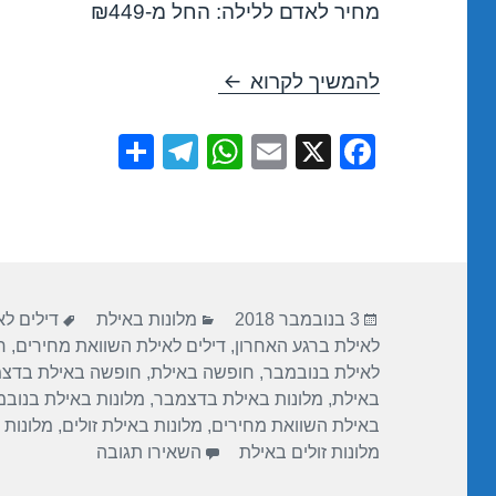
מחיר לאדם ללילה: החל מ-₪449
חופשה במלון יו מגיק פאלאס – אילת 
להמשיך לקרוא
S
T
W
E
X
F
h
el
h
m
a
ar
e
at
ail
c
e
gr
s
e
a
A
b
פורסם
קטגוריות
תגיות
m
p
o
3 בנובמבר 2018
מלונות באילת
דילים ל
בתאריך
לאילת ברגע האחרון
,
דילים לאילת השוואת מחירים
,
ח
p
o
לאילת בנובמבר
,
חופשה באילת
,
חופשה באילת בדצ
k
באילת
,
מלונות באילת בדצמבר
,
מלונות באילת בנוב
באילת השוואת מחירים
,
מלונות באילת זולים
,
מלונות 
עבור חופשה במלון
מלונות זולים באילת
השאירו תגובה