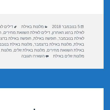
ar
e
at
ail
c
e
gr
s
e
a
A
b
פורסם
קטגוריות
תגיות
m
p
o
5 בנובמבר 2018
מלונות באילת
דילים ל
בתאריך
לאילת ברגע האחרון
,
דילים לאילת השוואת מחירים
,
ח
p
o
לאילת בנובמבר
,
חופשה באילת
,
חופשה באילת בדצ
k
באילת
,
מלונות באילת בדצמבר
,
מלונות באילת בנוב
באילת השוואת מחירים
,
מלונות באילת זולים
,
מלונות 
עבור חופשה במלו
מלונות זולים באילת
השאירו תגובה