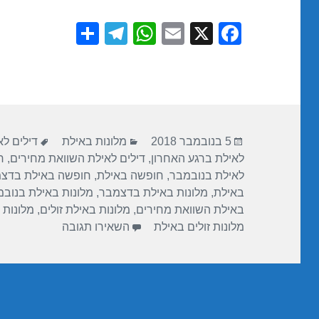
S
T
W
E
X
F
h
el
h
m
a
ar
e
at
ail
c
e
gr
s
e
a
A
b
פורסם
קטגוריות
תגיות
m
p
o
5 בנובמבר 2018
מלונות באילת
דילים ל
בתאריך
לאילת ברגע האחרון
,
דילים לאילת השוואת מחירים
,
ח
p
o
לאילת בנובמבר
,
חופשה באילת
,
חופשה באילת בדצ
k
באילת
,
מלונות באילת בדצמבר
,
מלונות באילת בנוב
באילת השוואת מחירים
,
מלונות באילת זולים
,
מלונות 
עבור חופשה במלון
מלונות זולים באילת
השאירו תגובה