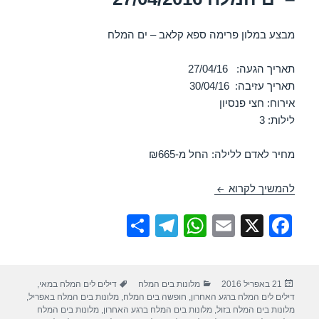
מבצע במלון פרימה ספא קלאב – ים המלח
תאריך הגעה: 27/04/16
תאריך עזיבה: 30/04/16
אירוח: חצי פנסיון
לילות: 3
מחיר לאדם ללילה: החל מ-₪665
מבצע במלון פרימה ספא קלאב – ים המלח 27/04/2016
להמשיך לקרוא
S
T
W
E
X
F
h
el
h
m
a
ar
e
at
ail
c
פורסם
קטגוריות
תגיות
21 באפריל 2016
מלונות בים המלח
דילים לים המלח במאי
,
e
gr
s
e
בתאריך
דילים לים המלח ברגע האחרון
,
חופשה בים המלח
,
מלונות בים המלח באפריל
,
a
A
b
מלונות בים המלח בזול
,
מלונות בים המלח ברגע האחרון
,
מלונות בים המלח