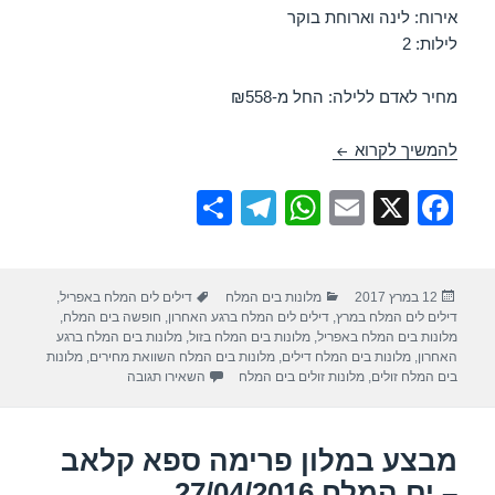
אירוח: לינה וארוחת בוקר
לילות: 2
מחיר לאדם ללילה: החל מ-₪558
חופשה במלון דיוויד ים המלח – ים המלח 06/04/2017
להמשיך לקרוא
S
T
W
E
X
F
h
el
h
m
a
ar
e
at
ail
c
פורסם
קטגוריות
תגיות
12 במרץ 2017
מלונות בים המלח
דילים לים המלח באפריל
,
e
gr
s
e
בתאריך
דילים לים המלח במרץ
,
דילים לים המלח ברגע האחרון
,
חופשה בים המלח
,
a
A
b
מלונות בים המלח באפריל
,
מלונות בים המלח בזול
,
מלונות בים המלח ברגע
האחרון
,
מלונות בים המלח דילים
,
מלונות בים המלח השוואת מחירים
,
מלונות
m
p
o
עבור חופשה במלון דיוויד ים 
בים המלח זולים
,
מלונות זולים בים המלח
השאירו תגובה
p
o
k
מבצע במלון פרימה ספא קלאב
– ים המלח 27/04/2016