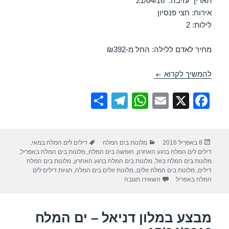
תאריך עזיבה: 21/04/16
אירוח: חצי פנסיון
לילות: 2
מחיר לאדם ללילה: החל מ-₪392
מבצע במלון דניאל – ים המלח 19/04/2016
להמשיך לקרוא
S
T
W
E
X
F
h
el
h
m
a
ar
e
at
ail
c
פורסם
קטגוריות
תגיות
8 באפריל 2016
מלונות בים המלח
דילים לים המלח במאי
,
e
gr
s
e
בתאריך
דילים לים המלח ברגע האחרון
,
חופשה בים המלח
,
מלונות בים המלח באפריל
,
a
A
b
מלונות בים המלח בזול
,
מלונות בים המלח ברגע האחרון
,
מלונות בים המלח
דילים
,
מלונות בים המלח זולים
,
מלונות זולים בים המלח
,
תגיות דילים לים
m
p
o
עבור מבצע במלון דניאל – ים המלח 19/04/2016
המלח באפריל
השאירו תגובה
p
o
k
מבצע במלון דניאל – ים המלח