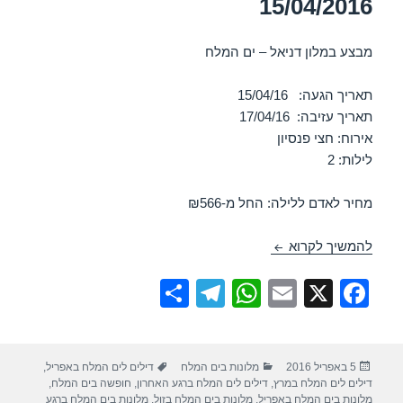
15/04/2016
מבצע במלון דניאל – ים המלח
תאריך הגעה: 15/04/16
תאריך עזיבה: 17/04/16
אירוח: חצי פנסיון
לילות: 2
מחיר לאדם ללילה: החל מ-₪566
מבצע במלון דניאל – ים המלח 15/04/2016
להמשיך לקרוא
S
T
W
E
X
F
h
el
h
m
a
ar
e
at
ail
c
פורסם
קטגוריות
תגיות
5 באפריל 2016
מלונות בים המלח
דילים לים המלח באפריל
,
e
gr
s
e
בתאריך
דילים לים המלח במרץ
,
דילים לים המלח ברגע האחרון
,
חופשה בים המלח
,
מלונות בים המלח באפריל
,
מלונות בים המלח בזול
,
מלונות בים המלח ברגע