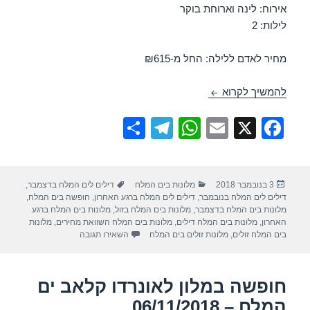
אירוח: לינה וארוחת בוקר
לילות: 2
מחיר לאדם ללילה: החל מ-₪615
חופשה במלון ישרוטל – ים המלח 06/11/2018
להמשיך לקרוא
S
T
W
E
X
F
h
el
h
m
a
ar
e
at
ail
c
פורסם
קטגוריות
תגיות
3 בנובמבר 2018
מלונות בים המלח
דילים לים המלח בדצמבר
,
e
gr
s
e
בתאריך
דילים לים המלח בנובמבר
,
דילים לים המלח ברגע האחרון
,
חופשה בים המלח
,
a
A
b
מלונות בים המלח בדצמבר
,
מלונות בים המלח בזול
,
מלונות בים המלח ברגע
האחרון
,
מלונות בים המלח דילים
,
מלונות בים המלח השוואת מחירים
,
מלונות
m
p
o
עבור חופשה במלון ישרוטל – י
בים המלח זולים
,
מלונות זולים בים המלח
השאירו תגובה
p
o
k
חופשה במלון לאונרדו קלאב ים
המלח – 06/11/2018