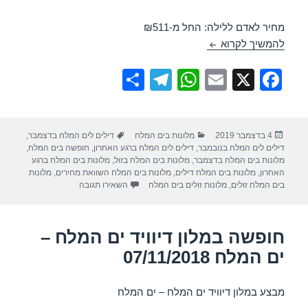
מחיר לאדם ללילה: החל מ-₪511
מלון דיוויד ים המלח – ים המלח 12/12/2019
להמשיך לקרוא
S
T
W
E
X
F
h
el
h
m
a
ar
e
at
ail
c
פורסם
קטגוריות
תגיות
4 בדצמבר 2019
מלונות בים המלח
דילים לים המלח בדצמבר
,
e
gr
s
e
בתאריך
דילים לים המלח בנובמבר
,
דילים לים המלח ברגע האחרון
,
חופשה בים המלח
,
a
A
b
מלונות בים המלח בדצמבר
,
מלונות בים המלח בזול
,
מלונות בים המלח ברגע
האחרון
,
מלונות בים המלח דילים
,
מלונות בים המלח השוואת מחירים
,
מלונות
m
p
o
עבור מלון דיוויד ים המלח – ים
בים המלח זולים
,
מלונות זולים בים המלח
השאירו תגובה
p
o
k
חופשה במלון דיוויד ים המלח –
ים המלח 07/11/2018
מבצע במלון דיוויד ים המלח – ים המלח