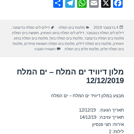
S
T
W
E
X
F
h
el
h
m
a
ar
e
at
ail
c
פורסם
קטגוריות
תגיות
4 בדצמבר 2019
מלונות בים המלח
דילים לים המלח בדצמבר
,
e
gr
s
e
בתאריך
דילים לים המלח בנובמבר
,
דילים לים המלח ברגע האחרון
,
חופשה בים המלח
,
a
A
b
מלונות בים המלח בדצמבר
,
מלונות בים המלח בזול
,
מלונות בים המלח ברגע
האחרון
,
מלונות בים המלח דילים
,
מלונות בים המלח השוואת מחירים
,
מלונות
m
p
o
עבור מלון אורכידאה מילוס – י
בים המלח זולים
,
מלונות זולים בים המלח
השאירו תגובה
p
o
k
מלון דיוויד ים המלח – ים המלח
12/12/2019
מבצע במלון דיוויד ים המלח – ים המלח
תאריך הגעה: 12/12/19
תאריך עזיבה: 14/12/19
אירוח: חצי פנסיון
לילות: 2