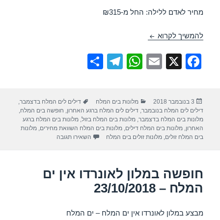
מחיר לאדם ללילה: החל מ-₪315
חופשה במלון לאונרדו אין ים המלח – 07/11/2018
להמשיך לקרוא
S
T
W
E
X
F
h
el
h
m
a
ar
e
at
ail
c
פורסם
קטגוריות
תגיות
3 בנובמבר 2018
מלונות בים המלח
דילים לים המלח בדצמבר
,
e
gr
s
e
בתאריך
דילים לים המלח בנובמבר
,
דילים לים המלח ברגע האחרון
,
חופשה בים המלח
,
a
A
b
מלונות בים המלח בדצמבר
,
מלונות בים המלח בזול
,
מלונות בים המלח ברגע
האחרון
,
מלונות בים המלח דילים
,
מלונות בים המלח השוואת מחירים
,
מלונות
m
p
o
עבור חופשה במלון לאונרדו אין
בים המלח זולים
,
מלונות זולים בים המלח
השאירו תגובה
p
o
k
חופשה במלון לאונרדו אין ים
המלח – 23/10/2018
מבצע במלון לאונרדו אין ים המלח – ים המלח