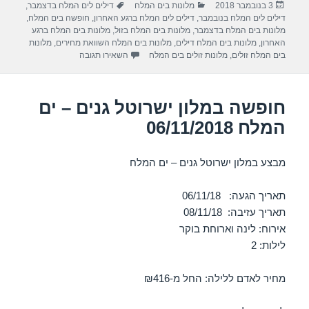
פורסם
קטגוריות
תגיות
3 בנובמבר 2018
מלונות בים המלח
דילים לים המלח בדצמבר
,
e
gr
s
e
בתאריך
דילים לים המלח בנובמבר
,
דילים לים המלח ברגע האחרון
,
חופשה בים המלח
,
a
A
b
מלונות בים המלח בדצמבר
,
מלונות בים המלח בזול
,
מלונות בים המלח ברגע
האחרון
,
מלונות בים המלח דילים
,
מלונות בים המלח השוואת מחירים
,
מלונות
m
p
o
עבור חופשה במלון לאונרדו 
בים המלח זולים
,
מלונות זולים בים המלח
השאירו תגובה
p
o
k
חופשה במלון ישרוטל גנים – ים
המלח 06/11/2018
מבצע במלון ישרוטל גנים – ים המלח
תאריך הגעה: 06/11/18
תאריך עזיבה: 08/11/18
אירוח: לינה וארוחת בוקר
לילות: 2
מחיר לאדם ללילה: החל מ-₪416