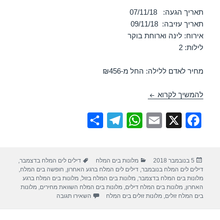
תאריך הגעה: 07/11/18
תאריך עזיבה: 09/11/18
אירוח: לינה וארוחת בוקר
לילות: 2
מחיר לאדם ללילה: החל מ-₪456
חופשה במלון דיוויד ים המלח – ים המלח 07/11/2018
להמשיך לקרוא
S
T
W
E
X
F
h
el
h
m
a
ar
e
at
ail
c
פורסם
קטגוריות
תגיות
5 בנובמבר 2018
מלונות בים המלח
דילים לים המלח בדצמבר
,
e
gr
s
e
בתאריך
דילים לים המלח בנובמבר
,
דילים לים המלח ברגע האחרון
,
חופשה בים המלח
,
a
A
b
מלונות בים המלח בדצמבר
,
מלונות בים המלח בזול
,
מלונות בים המלח ברגע
האחרון
,
מלונות בים המלח דילים
,
מלונות בים המלח השוואת מחירים
,
מלונות
m
p
o
עבור חופשה במלון דיוויד ים 
בים המלח זולים
,
מלונות זולים בים המלח
השאירו תגובה
p
o