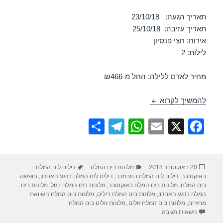
תאריך הגעה: 23/10/18
תאריך עזיבה: 25/10/18
אירוח: חצי פנסיון
לילות: 2
מחיר לאדם ללילה: החל מ-₪466
חופשה במלון לאונרדו אין ים המלח – 23/10/2018
להמשיך לקרוא
S
T
W
E
X
F
h
el
h
m
a
ar
e
at
ail
c
פורסם
קטגוריות
תגיות
20 באוקטובר 2018
מלונות בים המלח
דילים לים המלח
e
gr
s
e
בתאריך
באוקטובר
,
דילים לים המלח בנובמבר
,
דילים לים המלח ברגע האחרון
,
חופשה
a
A
b
בים המלח
,
מלונות בים המלח באוקטובר
,
מלונות בים המלח בזול
,
מלונות בים
המלח ברגע האחרון
,
מלונות בים המלח דילים
,
מלונות בים המלח השוואת
m
p
o
מחירים
,
מלונות בים המלח זולים
,
מלונות זולים בים המלח
עבור חופשה במלון לאונרדו אין ים המלח – 23/10/2018
השאירו תגובה
p
o