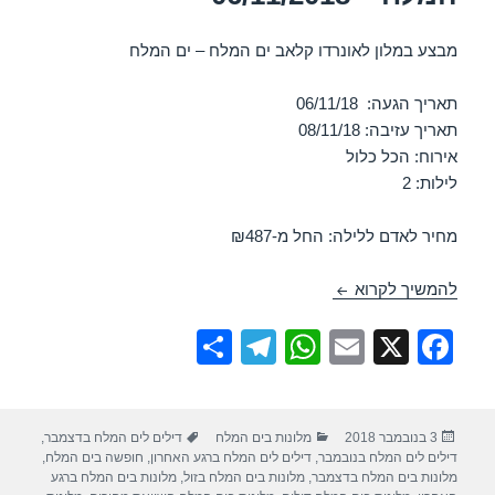
מבצע במלון לאונרדו קלאב ים המלח – ים המלח
תאריך הגעה: 06/11/18
תאריך עזיבה: 08/11/18
אירוח: הכל כלול
לילות: 2
מחיר לאדם ללילה: החל מ-₪487
חופשה במלון לאונרדו קלאב ים המלח – 06/11/2018
להמשיך לקרוא
S
T
W
E
X
F
h
el
h
m
a
ar
e
at
ail
c
פורסם
קטגוריות
תגיות
3 בנובמבר 2018
מלונות בים המלח
דילים לים המלח בדצמבר
,
e
gr
s
e
בתאריך
דילים לים המלח בנובמבר
,
דילים לים המלח ברגע האחרון
,
חופשה בים המלח
,
a
A
b
מלונות בים המלח בדצמבר
,
מלונות בים המלח בזול
,
מלונות בים המלח ברגע