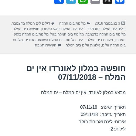
h
el
h
m
a
ar
e
at
ail
c
פורסם
קטגוריות
תגיות
3 בנובמבר 2018
מלונות בים המלח
דילים לים המלח בדצמבר
,
e
gr
s
e
בתאריך
דילים לים המלח בנובמבר
,
דילים לים המלח ברגע האחרון
,
חופשה בים המלח
,
a
A
b
מלונות בים המלח בדצמבר
,
מלונות בים המלח בזול
,
מלונות בים המלח ברגע
האחרון
,
מלונות בים המלח דילים
,
מלונות בים המלח השוואת מחירים
,
מלונות
m
p
o
עבור חופשה במלון לאונרדו אין
בים המלח זולים
,
מלונות זולים בים המלח
השאירו תגובה
p
o
k
חופשה במלון לאונרדו אין ים
המלח – 07/11/2018
מבצע במלון לאונרדו אין ים המלח – ים המלח
תאריך הגעה: 07/11/18
תאריך עזיבה: 09/11/18
אירוח: לינה וארוחת בוקר
לילות: 2