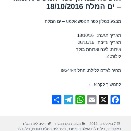
– ים המלח 18/10/2016
מבצע במלון כפר הנופש אלמוג – ים המלח
תאריך הגעה: 18/10/16
תאריך עזיבה: 20/10/16
אירוח: לינה וארוחת בוקר
לילות: 2
מחיר לאדם ללילה: החל מ-₪344
חופשה במלון כפר הנופש אלמוג – ים המלח 18/10/2016
להמשיך לקרוא
S
T
W
E
X
F
h
el
h
m
a
ar
e
at
ail
c
פורסם
קטגוריות
תגיות
7 באוקטובר 2016
מלונות בים המלח
דילים לים המלח
e
gr
s
e
בתאריך
באוקטובר
,
דילים לים המלח בנובמבר
,
דילים לים המלח בסוכות
,
דילים לים