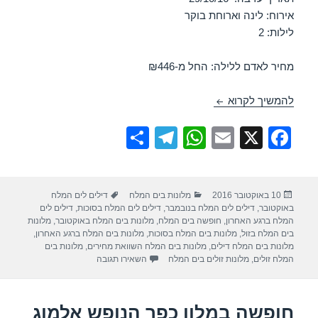
אירוח: לינה וארוחת בוקר
לילות: 2
מחיר לאדם ללילה: החל מ-₪446
חופשה במלון פרימה אואזיס – ים המלח 27/10/2016
להמשיך לקרוא
S
T
W
E
X
F
h
el
h
m
a
ar
e
at
ail
c
פורסם
קטגוריות
תגיות
10 באוקטובר 2016
מלונות בים המלח
דילים לים המלח
e
gr
s
e
בתאריך
באוקטובר
,
דילים לים המלח בנובמבר
,
דילים לים המלח בסוכות
,
דילים לים
a
A
b
המלח ברגע האחרון
,
חופשה בים המלח
,
מלונות בים המלח באוקטובר
,
מלונות
בים המלח בזול
,
מלונות בים המלח בסוכות
,
מלונות בים המלח ברגע האחרון
,
m
p
o
מלונות בים המלח דילים
,
מלונות בים המלח השוואת מחירים
,
מלונות בים
עבור חופשה במלון פרימה אואזיס –
המלח זולים
,
מלונות זולים בים המלח
השאירו תגובה
p
o
k
חופשה במלון כפר הנופש אלמוג