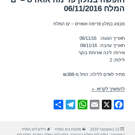
המלח 06/11/2016
מבצע במלון פרימה אואזיס – ים המלח
תאריך הגעה: 06/11/16
תאריך עזיבה: 08/11/16
אירוח: לינה וארוחת בוקר
לילות: 2
מחיר לאדם ללילה: החל מ-₪388
חופשה במלון פרימה אואזיס – ים המלח 06/11/2016
להמשיך לקרוא
S
T
W
E
X
F
h
el
h
m
a
ar
e
at
ail
c
פורסם
קטגוריות
תגיות
13 באוקטובר 2016
מלונות בים המלח
דילים לים המלח
e
gr
s
e
בתאריך
באוקטובר
,
דילים לים המלח בנובמבר
,
דילים לים המלח בסוכות
,
דילים לים