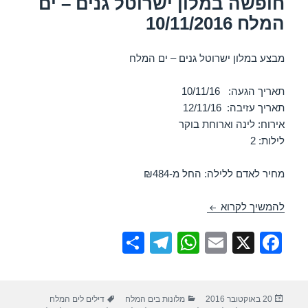
חופשה במלון ישרוטל גנים – ים
המלח 10/11/2016
מבצע במלון ישרוטל גנים – ים המלח
תאריך הגעה: 10/11/16
תאריך עזיבה: 12/11/16
אירוח: לינה וארוחת בוקר
לילות: 2
מחיר לאדם ללילה: החל מ-₪484
חופשה במלון ישרוטל גנים – ים המלח 10/11/2016
להמשיך לקרוא
S
T
W
E
X
F
h
el
h
m
a
ar
e
at
ail
c
פורסם
קטגוריות
תגיות
20 באוקטובר 2016
מלונות בים המלח
דילים לים המלח