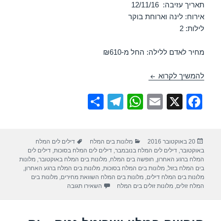
תאריך עזיבה: 12/11/16
אירוח: לינה וארוחת בוקר
לילות: 2
מחיר לאדם ללילה: החל מ-₪610
חופשה במלון ישרוטל – ים המלח 10/11/2016
להמשיך לקרוא
S
T
W
E
X
F
h
el
h
m
a
ar
e
at
ail
c
פורסם
קטגוריות
תגיות
20 באוקטובר 2016
מלונות בים המלח
דילים לים המלח
e
gr
s
e
בתאריך
באוקטובר
,
דילים לים המלח בנובמבר
,
דילים לים המלח בסוכות
,
דילים לים
a
A
b
המלח ברגע האחרון
,
חופשה בים המלח
,
מלונות בים המלח באוקטובר
,
מלונות
בים המלח בזול
,
מלונות בים המלח בסוכות
,
מלונות בים המלח ברגע האחרון
,
m
p
o
מלונות בים המלח דילים
,
מלונות בים המלח השוואת מחירים
,
מלונות בים
עבור חופשה במלון ישרוטל – ים המל
המלח זולים
,
מלונות זולים בים המלח
השאירו תגובה
p
o
k