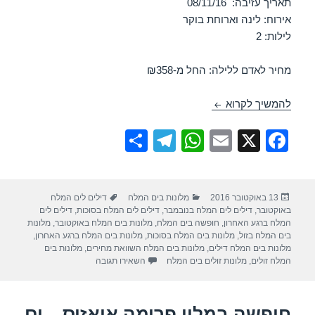
תאריך עזיבה: 08/11/16
אירוח: לינה וארוחת בוקר
לילות: 2
מחיר לאדם ללילה: החל מ-₪358
חופשה במלון ישרוטל גנים – ים המלח 06/11/2016
להמשיך לקרוא
S
T
W
E
X
F
h
el
h
m
a
ar
e
at
ail
c
פורסם
קטגוריות
תגיות
13 באוקטובר 2016
מלונות בים המלח
דילים לים המלח
e
gr
s
e
בתאריך
באוקטובר
,
דילים לים המלח בנובמבר
,
דילים לים המלח בסוכות
,
דילים לים
a
A
b
המלח ברגע האחרון
,
חופשה בים המלח
,
מלונות בים המלח באוקטובר
,
מלונות
בים המלח בזול
,
מלונות בים המלח בסוכות
,
מלונות בים המלח ברגע האחרון
,
m
p
o
מלונות בים המלח דילים
,
מלונות בים המלח השוואת מחירים
,
מלונות בים
עבור חופשה במלון ישרוטל גנים – י
המלח זולים
,
מלונות זולים בים המלח
השאירו תגובה
p
o
k
חופשה במלון פרימה אואזיס – ים