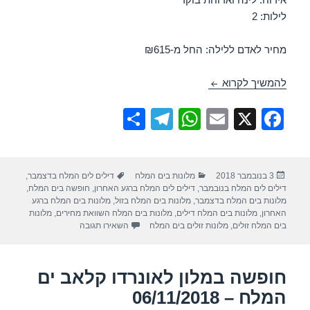
לילות: 2
מחיר לאדם ללילה: החל מ-₪615
חופשה במלון ישרוטל – ים המלח 06/11/2018
להמשיך לקרוא
S
T
W
E
X
F
h
el
h
m
a
ar
e
at
ail
c
פורסם
קטגוריות
תגיות
3 בנובמבר 2018
מלונות בים המלח
דילים לים המלח בדצמבר
,
e
gr
s
e
בתאריך
דילים לים המלח בנובמבר
,
דילים לים המלח ברגע האחרון
,
חופשה בים המלח
,
a
A
b
מלונות בים המלח בדצמבר
,
מלונות בים המלח בזול
,
מלונות בים המלח ברגע
האחרון
,
מלונות בים המלח דילים
,
מלונות בים המלח השוואת מחירים
,
מלונות
m
p
o
עבור חופשה במלון ישרוטל – י
בים המלח זולים
,
מלונות זולים בים המלח
השאירו תגובה
p
o
k
חופשה במלון לאונרדו קלאב ים
המלח – 06/11/2018