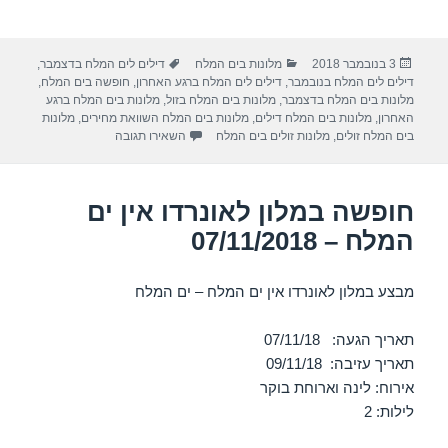
h
el
h
m
a
ar
e
at
ail
c
פורסם
קטגוריות
תגיות
3 בנובמבר 2018
מלונות בים המלח
דילים לים המלח בדצמבר
,
e
gr
s
e
בתאריך
דילים לים המלח בנובמבר
,
דילים לים המלח ברגע האחרון
,
חופשה בים המלח
,
a
A
b
מלונות בים המלח בדצמבר
,
מלונות בים המלח בזול
,
מלונות בים המלח ברגע
האחרון
,
מלונות בים המלח דילים
,
מלונות בים המלח השוואת מחירים
,
מלונות
m
p
o
עבור חופשה במלון לאונרדו אין
בים המלח זולים
,
מלונות זולים בים המלח
השאירו תגובה
p
o
k
חופשה במלון לאונרדו אין ים
המלח – 07/11/2018
מבצע במלון לאונרדו אין ים המלח – ים המלח
תאריך הגעה: 07/11/18
תאריך עזיבה: 09/11/18
אירוח: לינה וארוחת בוקר
לילות: 2