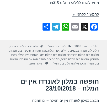
מחיר לאדם ללילה: החל מ-₪315
חופשה במלון לאונרדו אין ים המלח – 07/11/2018
להמשיך לקרוא
S
T
W
E
X
F
h
el
h
m
a
ar
e
at
ail
c
פורסם
קטגוריות
תגיות
3 בנובמבר 2018
מלונות בים המלח
דילים לים המלח בדצמבר
,
e
gr
s
e
בתאריך
דילים לים המלח בנובמבר
,
דילים לים המלח ברגע האחרון
,
חופשה בים המלח
,
a
A
b
מלונות בים המלח בדצמבר
,
מלונות בים המלח בזול
,
מלונות בים המלח ברגע
האחרון
,
מלונות בים המלח דילים
,
מלונות בים המלח השוואת מחירים
,
מלונות
m
p
o
עבור חופשה במלון לאונרדו אין
בים המלח זולים
,
מלונות זולים בים המלח
השאירו תגובה
p
o
k
חופשה במלון לאונרדו אין ים
המלח – 23/10/2018
מבצע במלון לאונרדו אין ים המלח – ים המלח