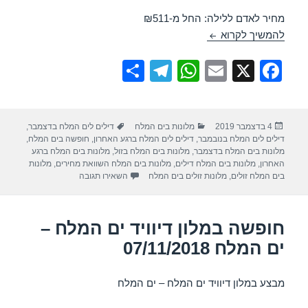
מחיר לאדם ללילה: החל מ-₪511
מלון דיוויד ים המלח – ים המלח 12/12/2019
להמשיך לקרוא
S
T
W
E
X
F
h
el
h
m
a
ar
e
at
ail
c
פורסם
קטגוריות
תגיות
4 בדצמבר 2019
מלונות בים המלח
דילים לים המלח בדצמבר
,
e
gr
s
e
בתאריך
דילים לים המלח בנובמבר
,
דילים לים המלח ברגע האחרון
,
חופשה בים המלח
,
a
A
b
מלונות בים המלח בדצמבר
,
מלונות בים המלח בזול
,
מלונות בים המלח ברגע
האחרון
,
מלונות בים המלח דילים
,
מלונות בים המלח השוואת מחירים
,
מלונות
m
p
o
עבור מלון דיוויד ים המלח – ים
בים המלח זולים
,
מלונות זולים בים המלח
השאירו תגובה
p
o
k
חופשה במלון דיוויד ים המלח –
ים המלח 07/11/2018
מבצע במלון דיוויד ים המלח – ים המלח