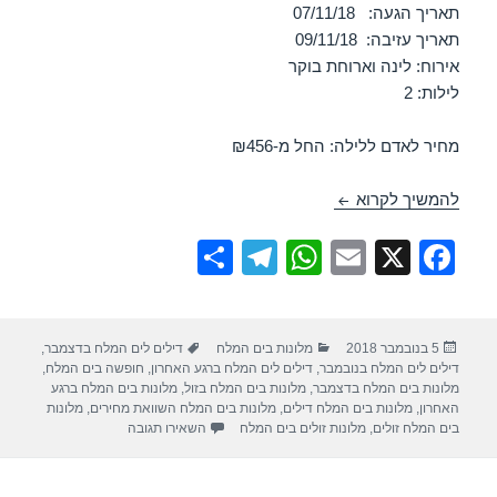
תאריך הגעה: 07/11/18
תאריך עזיבה: 09/11/18
אירוח: לינה וארוחת בוקר
לילות: 2
מחיר לאדם ללילה: החל מ-₪456
חופשה במלון דיוויד ים המלח – ים המלח 07/11/2018
להמשיך לקרוא
S
T
W
E
X
F
h
el
h
m
a
ar
e
at
ail
c
פורסם
קטגוריות
תגיות
5 בנובמבר 2018
מלונות בים המלח
דילים לים המלח בדצמבר
,
e
gr
s
e
בתאריך
דילים לים המלח בנובמבר
,
דילים לים המלח ברגע האחרון
,
חופשה בים המלח
,
a
A
b
מלונות בים המלח בדצמבר
,
מלונות בים המלח בזול
,
מלונות בים המלח ברגע
האחרון
,
מלונות בים המלח דילים
,
מלונות בים המלח השוואת מחירים
,
מלונות
m
p
o
עבור חופשה במלון דיוויד ים 
בים המלח זולים
,
מלונות זולים בים המלח
השאירו תגובה
p
o