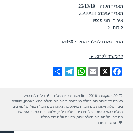
תאריך הגעה: 23/10/18
תאריך עזיבה: 25/10/18
אירוח: חצי פנסיון
לילות: 2
מחיר לאדם ללילה: החל מ-₪466
חופשה במלון לאונרדו אין ים המלח – 23/10/2018
להמשיך לקרוא
S
T
W
E
X
F
h
el
h
m
a
ar
e
at
ail
c
פורסם
קטגוריות
תגיות
20 באוקטובר 2018
מלונות בים המלח
דילים לים המלח
e
gr
s
e
בתאריך
באוקטובר
,
דילים לים המלח בנובמבר
,
דילים לים המלח ברגע האחרון
,
חופשה
a
A
b
בים המלח
,
מלונות בים המלח באוקטובר
,
מלונות בים המלח בזול
,
מלונות בים
המלח ברגע האחרון
,
מלונות בים המלח דילים
,
מלונות בים המלח השוואת
m
p
o
מחירים
,
מלונות בים המלח זולים
,
מלונות זולים בים המלח
עבור חופשה במלון לאונרדו אין ים המלח – 23/10/2018
השאירו תגובה
p
o