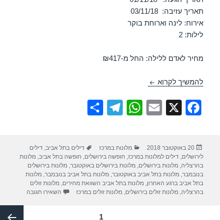
תאריך עזיבה: 03/11/18
אירוח: לינה וארוחת בוקר
לילות: 2
מחיר לאדם ללילה: החל מ-₪417
חופשה במלון לאונרדו סיטי טאואר – תל אביב 01/11/2018
להמשיך לקרוא
S
T
W
E
X
F
h
el
h
m
a
ar
e
at
ail
c
פורסם
קטגוריות
תגיות
20 באוקטובר 2018
מלונות במרכז
דילים בתל אביב
,
דילים
e
gr
s
e
בתאריך
לירושלים
,
דילים למלונות במרכז
,
חופשה בירושלים
,
חופשה בתל אביב
,
מלונות
a
A
b
בהרצליה
,
מלונות בירושלים
,
מלונות בירושלים באוקטובר
,
מלונות בירושלים
בנובמבר
,
מלונות בתל אביב באוקטובר
,
מלונות בתל אביב בנובמבר
,
מלונות
m
p
o
בתל אביב ברגע האחרון
,
מלונות בתל אביב השוואת מחירים
,
מלונות זולים
עבור חופשה במ
בהרצליה
,
מלונות זולים בירושלים
,
מלונות זולים במרכז
השאירו תגובה
p
o
Post
k
עמוד
1