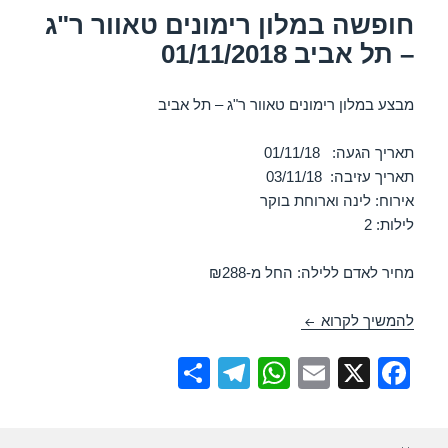
k
חופשה במלון רימונים טאוור ר"ג
– תל אביב 01/11/2018
מבצע במלון רימונים טאוור ר"ג – תל אביב
תאריך הגעה: 01/11/18
תאריך עזיבה: 03/11/18
אירוח: לינה וארוחת בוקר
לילות: 2
מחיר לאדם ללילה: החל מ-₪288
חופשה במלון רימונים טאוור ר"ג – תל אביב 01/11/2018
להמשיך לקרוא
S
T
W
E
X
F
h
el
h
m
a
ar
e
at
ail
c