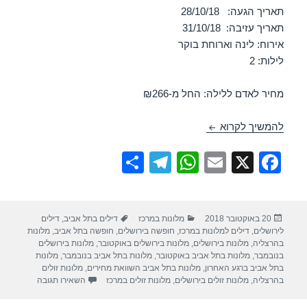
תאריך הגעה: 28/10/18
תאריך עזיבה: 31/10/18
אירוח: לינה וארוחת בוקר
לילות: 2
מחיר לאדם ללילה: החל מ-₪266
חופשה במלון רימונים שלום ירושלים – ירושלים 28/10/2018
להמשיך לקרוא
S
T
W
E
X
F
h
el
h
m
a
ar
e
at
ail
c
פורסם
קטגוריות
תגיות
20 באוקטובר 2018
מלונות במרכז
דילים בתל אביב
,
דילים
e
gr
s
e
בתאריך
לירושלים
,
דילים למלונות במרכז
,
חופשה בירושלים
,
חופשה בתל אביב
,
מלונות
a
A
b
בהרצליה
,
מלונות בירושלים
,
מלונות בירושלים באוקטובר
,
מלונות בירושלים
בנובמבר
,
מלונות בתל אביב באוקטובר
,
מלונות בתל אביב בנובמבר
,
מלונות
m
p
o
בתל אביב ברגע האחרון
,
מלונות בתל אביב השוואת מחירים
,
מלונות זולים
עבור חופשה במ
בהרצליה
,
מלונות זולים בירושלים
,
מלונות זולים במרכז
השאירו תגובה
p
o