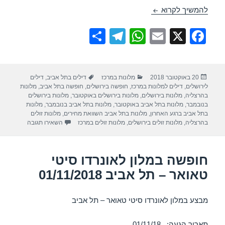
חופשה במלון לאונרדו בוטיק – תל אביב 01/11/2018
להמשיך לקרוא
S
T
W
E
X
F
h
el
h
m
a
ar
e
at
ail
c
פורסם
קטגוריות
תגיות
20 באוקטובר 2018
מלונות במרכז
דילים בתל אביב
,
דילים
e
gr
s
e
בתאריך
לירושלים
,
דילים למלונות במרכז
,
חופשה בירושלים
,
חופשה בתל אביב
,
מלונות
a
A
b
בהרצליה
,
מלונות בירושלים
,
מלונות בירושלים באוקטובר
,
מלונות בירושלים
בנובמבר
,
מלונות בתל אביב באוקטובר
,
מלונות בתל אביב בנובמבר
,
מלונות
m
p
o
בתל אביב ברגע האחרון
,
מלונות בתל אביב השוואת מחירים
,
מלונות זולים
עבור חופשה במ
בהרצליה
,
מלונות זולים בירושלים
,
מלונות זולים במרכז
השאירו תגובה
p
o
k
חופשה במלון לאונרדו סיטי
טאואר – תל אביב 01/11/2018
מבצע במלון לאונרדו סיטי טאואר – תל אביב
תאריך הגעה: 01/11/18