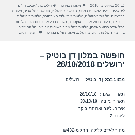
ar
e
at
ail
c
פורסם
קטגוריות
תגיות
20 באוקטובר 2018
מלונות במרכז
דילים בתל אביב
,
דילים
e
gr
s
e
בתאריך
לירושלים
,
דילים למלונות במרכז
,
חופשה בירושלים
,
חופשה בתל אביב
,
מלונות
a
A
b
בהרצליה
,
מלונות בירושלים
,
מלונות בירושלים באוקטובר
,
מלונות בירושלים
בנובמבר
,
מלונות בתל אביב באוקטובר
,
מלונות בתל אביב בנובמבר
,
מלונות
m
p
o
בתל אביב ברגע האחרון
,
מלונות בתל אביב השוואת מחירים
,
מלונות זולים
עבור חופשה במ
בהרצליה
,
מלונות זולים בירושלים
,
מלונות זולים במרכז
השאירו תגובה
p
o
k
חופשה במלון דן בוטיק –
ירושלים 28/10/2018
מבצע במלון דן בוטיק – ירושלים
תאריך הגעה: 28/10/18
תאריך עזיבה: 30/10/18
אירוח: לינה וארוחת בוקר
לילות: 2
מחיר לאדם ללילה: החל מ-₪432