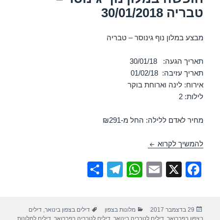
טבריה 30/01/2018
מבצע במלון נוף גינוסר – טבריה
תאריך הגעה: 30/01/18
תאריך עזיבה: 01/02/18
אירוח: לינה וארוחת בוקר
לילות: 2
מחיר לאדם ללילה: החל מ-₪291
חופשה במלון נוף גינוסר – טבריה 30/01/2018
להמשיך לקרוא
S
T
W
E
X
F
h
el
h
m
a
ar
e
at
ail
c
פורסם
קטגוריות
תגיות
29 בדצמבר 2017
מלונות בצפון
דילים בצפון בינואר
,
דילים
e
gr
s
e
בתאריך
בצפון בפברואר
,
דילים לטבריה בינואר
,
דילים לטבריה בפברואר
,
דילים למלונות