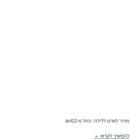
מחיר לאדם ללילה: החל מ-₪422
חופשה במלון רימונים גלי כנרת – טבריה 13/02/2018
להמשיך לקרוא