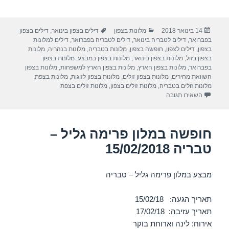
h
el
h
m
a
ar
e
at
ail
c
פורסם
קטגוריות
תגיות
14 בינואר 2018
מלונות בצפון
דילים בצפון בינואר
,
דילים בצפון
e
gr
s
e
בתאריך
בפברואר
,
דילים לטבריה בינואר
,
דילים לטבריה בפברואר
,
דילים למלונות
a
A
b
בצפון
,
דילים לצפון
,
חופשה בצפון
,
מלונות בטבריה
,
מלונות בנהריה
,
מלונות
בצפון בזול
,
מלונות בצפון בינואר
,
מלונות בצפון במבצע
,
מלונות בצפון
m
p
o
בפברואר
,
מלונות בצפון הארץ
,
מלונות בצפון הארץ למשפחות
,
מלונות בצפון
השוואת מחירים
,
מלונות בצפון זולים
,
מלונות בצפון לזוגות
,
מלונות בצפת
,
p
o
מלונות זולים בטבריה
,
מלונות זולים בצפון
,
מלונות זולים בצפת
עבור חופשה במלון רות רימונים – צפת 01/02/2018
השאירו תגובה
k
חופשה במלון פרימה גליל –
טבריה 15/02/2018
מבצע במלון פרימה גליל – טבריה
תאריך הגעה: 15/02/18
תאריך עזיבה: 17/02/18
אירוח: לינה וארוחת בוקר