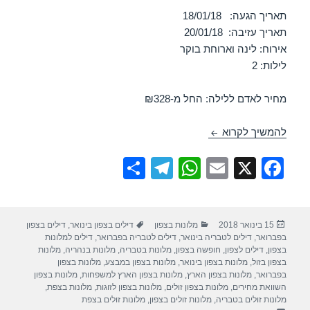
תאריך הגעה: 18/01/18
תאריך עזיבה: 20/01/18
אירוח: לינה וארוחת בוקר
לילות: 2
מחיר לאדם ללילה: החל מ-₪328
חופשה במלון נוף גינוסר – טבריה 18/01/2018
להמשיך לקרוא
S
T
W
E
X
F
h
el
h
m
a
ar
e
at
ail
c
פורסם
קטגוריות
תגיות
15 בינואר 2018
מלונות בצפון
דילים בצפון בינואר
,
דילים בצפון
e
gr
s
e
בתאריך
בפברואר
,
דילים לטבריה בינואר
,
דילים לטבריה בפברואר
,
דילים למלונות
a
A
b
בצפון
,
דילים לצפון
,
חופשה בצפון
,
מלונות בטבריה
,
מלונות בנהריה
,
מלונות
בצפון בזול
,
מלונות בצפון בינואר
,
מלונות בצפון במבצע
,
מלונות בצפון
m
p
o
בפברואר
,
מלונות בצפון הארץ
,
מלונות בצפון הארץ למשפחות
,
מלונות בצפון
השוואת מחירים
,
מלונות בצפון זולים
,
מלונות בצפון לזוגות
,
מלונות בצפת
,
p
o
מלונות זולים בטבריה
,
מלונות זולים בצפון
,
מלונות זולים בצפת