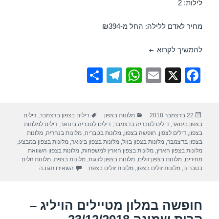
לילות: 2
מחיר לאדם ללילה: החל מ-₪394
חופשה במלון אחוזת אסיינדה ביער – נהריה 23/12/2018
להמשיך לקרוא
S
T
W
E
X
F
h
el
h
m
a
ar
e
at
ail
c
פורסם
קטגוריות
תגיות
22 בדצמבר 2018
מלונות בצפון
דילים בצפון בדצמבר
,
דילים
e
gr
s
e
בתאריך
בצפון בינואר
,
דילים לטבריה בדצמבר
,
דילים לטבריה בינואר
,
דילים למלונות
a
A
b
בצפון
,
דילים לצפון
,
חופשה בצפון
,
מלונות בטבריה
,
מלונות בנהריה
,
מלונות
בצפון בדצמבר
,
מלונות בצפון בזול
,
מלונות בצפון בינואר
,
מלונות בצפון במבצע
,
m
p
o
מלונות בצפון הארץ
,
מלונות בצפון הארץ למשפחות
,
מלונות בצפון השוואת
מחירים
,
מלונות בצפון זולים
,
מלונות בצפון לזוגות
,
מלונות בצפת
,
מלונות זולים
p
o
עבור חופשה במלון א
בטבריה
,
מלונות זולים בצפון
,
מלונות זולים בצפת
השאירו תגובה
k
חופשה במלון מטיילים הויליג –