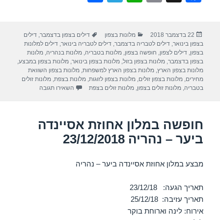
h
el
h
m
a
ar
e
at
ail
c
פורסם
קטגוריות
תגיות
22 בדצמבר 2018
מלונות בצפון
דילים בצפון בדצמבר
,
דילים
e
gr
s
e
בתאריך
בצפון בינואר
,
דילים לטבריה בדצמבר
,
דילים לטבריה בינואר
,
דילים למלונות
a
A
b
בצפון
,
דילים לצפון
,
חופשה בצפון
,
מלונות בטבריה
,
מלונות בנהריה
,
מלונות
בצפון בדצמבר
,
מלונות בצפון בזול
,
מלונות בצפון בינואר
,
מלונות בצפון במבצע
,
m
p
o
מלונות בצפון הארץ
,
מלונות בצפון הארץ למשפחות
,
מלונות בצפון השוואת
מחירים
,
מלונות בצפון זולים
,
מלונות בצפון לזוגות
,
מלונות בצפת
,
מלונות זולים
p
o
עבור חופשה במלון רות
בטבריה
,
מלונות זולים בצפון
,
מלונות זולים בצפת
השאירו תגובה
k
חופשה במלון אחוזת אסיינדה
ביער – נהריה 23/12/2018
מבצע במלון אחוזת אסיינדה ביער – נהריה
תאריך הגעה: 23/12/18
תאריך עזיבה: 25/12/18
אירוח: לינה וארוחת בוקר