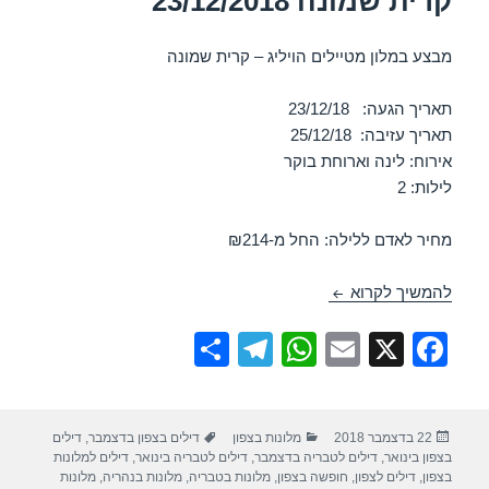
קרית שמונה 23/12/2018
מבצע במלון מטיילים הויליג – קרית שמונה
תאריך הגעה: 23/12/18
תאריך עזיבה: 25/12/18
אירוח: לינה וארוחת בוקר
לילות: 2
מחיר לאדם ללילה: החל מ-₪214
חופשה במלון מטיילים הויליג – קרית שמונה 23/12/2018
להמשיך לקרוא
S
T
W
E
X
F
h
el
h
m
a
ar
e
at
ail
c
פורסם
קטגוריות
תגיות
22 בדצמבר 2018
מלונות בצפון
דילים בצפון בדצמבר
,
דילים
e
gr
s
e
בתאריך
בצפון בינואר
,
דילים לטבריה בדצמבר
,
דילים לטבריה בינואר
,
דילים למלונות
a
A
b
בצפון
,
דילים לצפון
,
חופשה בצפון
,
מלונות בטבריה
,
מלונות בנהריה
,
מלונות