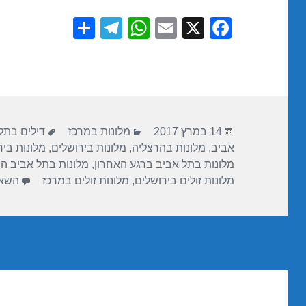
S
T
W
E
X
F
h
el
h
m
a
ar
e
at
ail
c
e
gr
s
e
a
A
b
פורסם
קטגוריות
תגיות
m
p
o
14 במרץ 2017
מלונות במרכז
דילים בתל
בתאריך
אביב
,
מלונות בהרצליה
,
מלונות בירושלים
,
מלונות בי
p
o
מלונות בתל אביב ברגע האחרון
,
מלונות בתל אביב ה
k
מלונות זולים בירושלים
,
מלונות זולים במרכז
השאי