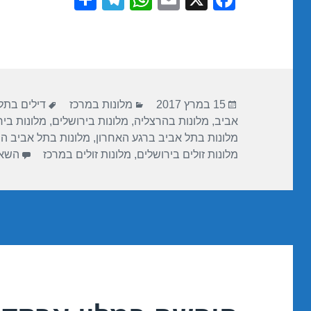
h
el
h
m
a
ar
e
at
ail
c
e
gr
s
e
a
A
b
פורסם
קטגוריות
תגיות
m
p
o
15 במרץ 2017
מלונות במרכז
דילים בתל
בתאריך
אביב
,
מלונות בהרצליה
,
מלונות בירושלים
,
מלונות בי
p
o
מלונות בתל אביב ברגע האחרון
,
מלונות בתל אביב ה
k
מלונות זולים בירושלים
,
מלונות זולים במרכז
השאי