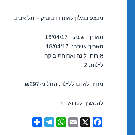
מבצע במלון לאונרדו בוטיק – תל אביב
תאריך הגעה: 16/04/17
תאריך עזיבה: 18/04/17
אירוח: לינה וארוחת בוקר
לילות: 2
מחיר לאדם ללילה: החל מ-₪297
חופשה במלון לאונרדו בוטיק – תל אב
להמשיך לקרוא
S
T
W
E
X
F
h
el
h
m
a