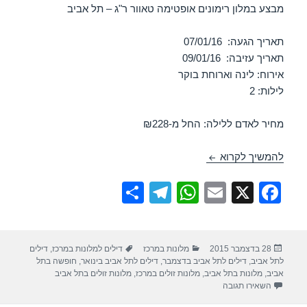
מבצע במלון רימונים אופטימה טאוור ר"ג – תל אביב
תאריך הגעה: 07/01/16
תאריך עזיבה: 09/01/16
אירוח: לינה וארוחת בוקר
לילות: 2
מחיר לאדם ללילה: החל מ-₪228
מלון רימונים אופטימה טאוור רמת גן – תל אביב 07/01/2016
להמשיך לקרוא
S
T
W
E
X
F
h
el
h
m
a
ar
e
at
ail
c
פורסם
קטגוריות
תגיות
28 בדצמבר 2015
מלונות במרכז
דילים למלונות במרכז
,
דילים
e
gr
s
e
בתאריך
לתל אביב
,
דילים לתל אביב בדצמבר
,
דילים לתל אביב בינואר
,
חופשה בתל
a
A
b
אביב
,
מלונות בתל אביב
,
מלונות זולים במרכז
,
מלונות זולים בתל אביב
עבור מלון רימונים אופטימה טאוור רמת גן – תל אביב 07/01/2016
השאירו תגובה
m
p
o