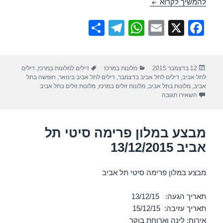
מבצע במלון לאונרדו בוטיק – תל אביב 18/12/2015
להמשיך לקרוא
S
T
W
E
X
F
h
el
h
m
a
ar
e
at
ail
c
פורסם
קטגוריות
תגיות
12 בדצמבר 2015
מלונות במרכז
דילים למלונות במרכז
,
דילים
e
gr
s
e
בתאריך
לתל אביב
,
דילים לתל אביב בדצמבר
,
דילים לתל אביב בינואר
,
חופשה בתל
a
A
b
אביב
,
מלונות בתל אביב
,
מלונות זולים במרכז
,
מלונות זולים בתל אביב
עבור מבצע במלון לאונרדו בוטיק – תל אביב 18/12/2015
השאירו תגובה
m
p
o
p
o
מבצע במלון פרימה סיטי תל
k
אביב 13/12/2015
מבצע במלון פרימה סיטי תל אביב
תאריך הגעה: 13/12/15
תאריך עזיבה: 15/12/15
אירוח: לינה וארוחת בוקר