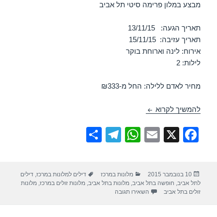
מבצע במלון פרימה סיטי תל אביב
תאריך הגעה: 13/11/15
תאריך עזיבה: 15/11/15
אירוח: לינה וארוחת בוקר
לילות: 2
מחיר לאדם ללילה: החל מ-₪333
מבצע במלון פרימה סיטי תל אביב 13/11/2015
להמשיך לקרוא
S
T
W
E
X
F
h
el
h
m
a
ar
e
at
ail
c
פורסם
קטגוריות
תגיות
10 בנובמבר 2015
מלונות במרכז
דילים למלונות במרכז
,
דילים
e
gr
s
e
בתאריך
לתל אביב
,
חופשה בתל אביב
,
מלונות בתל אביב
,
מלונות זולים במרכז
,
מלונות
עבור מבצע במלון פרימה סיטי תל אביב 13/11/2015
a
A
b
זולים בתל אביב
השאירו תגובה
m
p
o