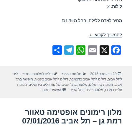
לילות: 2
מחיר לאדם ללילה: החל מ-₪175
מבצע במלון רימונים שלום ירושלים – ירושלים 03/01/2016
להמשיך לקרוא
S
T
W
E
X
F
h
el
h
m
a
ar
e
at
ail
c
פורסם
קטגוריות
תגיות
28 בדצמבר 2015
מלונות במרכז
דילים למלונות במרכז
,
דילים
e
gr
s
e
בתאריך
לתל אביב
,
דילים לתל אביב בדצמבר
,
דילים לתל אביב בינואר
,
חופשה בתל
a
A
b
אביב
,
מלונות בירושלים
,
מלונות בתל אביב
,
מלונות זולים בירושלים
,
מלונות
עבור מבצע במלון רימונים שלום ירו
זולים במרכז
,
מלונות זולים בתל אביב
השאירו תגובה
m
p
o
p
o
מלון רימונים אופטימה טאוור
k
רמת גן – תל אביב 07/01/2016