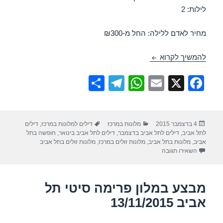
לילות: 2
מחיר לאדם ללילה: החל מ-₪300
מבצע במלון פרימה סיטי תל אביב 13/12/2015
להמשיך לקרוא
S
T
W
E
X
F
h
el
h
m
a
ar
e
at
ail
c
פורסם
קטגוריות
תגיות
4 בדצמבר 2015
מלונות במרכז
דילים למלונות במרכז
,
דילים
e
gr
s
e
בתאריך
לתל אביב
,
דילים לתל אביב בדצמבר
,
דילים לתל אביב בינואר
,
חופשה בתל
a
A
b
אביב
,
מלונות בתל אביב
,
מלונות זולים במרכז
,
מלונות זולים בתל אביב
עבור מבצע במלון פרימה סיטי תל אביב 13/12/2015
השאירו תגובה
m
p
o
p
o
מבצע במלון פרימה סיטי תל
k
אביב 13/11/2015