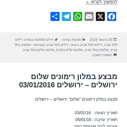
מבצע במלון פרימה – תל אביב 29/01/2016
להמשיך לקרוא
S
T
W
E
X
F
h
el
h
m
a
ar
e
at
ail
c
פורסם
קטגוריות
תגיות
20 בינואר 2016
מלונות במרכז
דילים למלונות במרכז
,
דילים
e
gr
s
e
בתאריך
לתל אביב
,
דילים לתל אביב בינואר
,
דילים לתל אביב בפברואר
,
חופשה בתל
a
A
b
אביב
,
מלונות בתל אביב
,
מלונות זולים במרכז
,
מלונות זולים בתל אביב
עבור מבצע במלון פרימה – תל אביב 29/01/2016
השאירו תגובה
m
p
o
p
o
מבצע במלון רימונים שלום
k
ירושלים – ירושלים 03/01/2016
מבצע במלון רימונים "שלום" ירושלים – ירושלים
תאריך הגעה: 03/01/16
תאריך עזיבה: 05/01/16
אירוח: לינה וארוחת בוקר