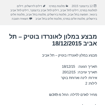
ar
e
at
ail
c
פורסם
קטגוריות
תגיות
12 בדצמבר 2015
מלונות במרכז
דילים לירושלים
,
דילים
e
gr
s
e
בתאריך
למלונות במרכז
,
דילים לתל אביב
,
דילים לתל אביב בדצמבר
,
דילים לתל אביב
a
A
b
בינואר
,
חופשה בתל אביב
,
מלונות בירושלים
,
מלונות בתל אביב
,
מלונות זולים
עבור מבצע במ
בירושלים
,
מלונות זולים במרכז
,
מלונות זולים בתל אביב
השאירו תגובה
m
p
o
p
o
מבצע במלון לאונרדו בוטיק – תל
k
אביב 18/12/2015
מבצע במלון לאונרדו בוטיק – תל אביב
תאריך הגעה: 18/12/15
תאריך עזיבה: 20/12/15
אירוח: לינה וארוחת בוקר
לילות: 2
מחיר לאדם ללילה: החל מ-₪349