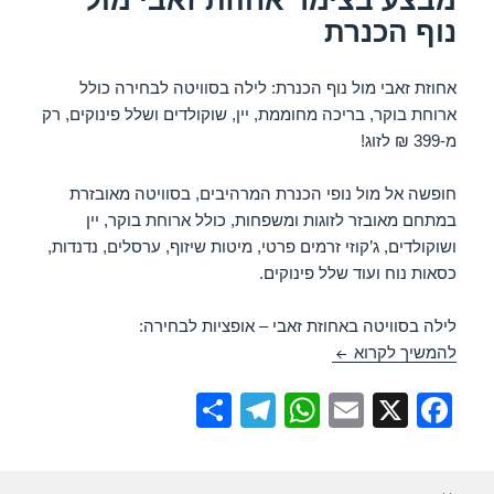
k
נוף הכנרת
אחוזת זאבי מול נוף הכנרת: לילה בסוויטה לבחירה כולל
ארוחת בוקר, בריכה מחוממת, יין, שוקולדים ושלל פינוקים, רק
מ-399 ₪ לזוג!
חופשה אל מול נופי הכנרת המרהיבים, בסוויטה מאובזרת
במתחם מאובזר לזוגות ומשפחות, כולל ארוחת בוקר, יין
ושוקולדים, ג’קוזי זרמים פרטי, מיטות שיזוף, ערסלים, נדנדות,
כסאות נוח ועוד שלל פינוקים.
לילה בסוויטה באחוזת זאבי – אופציות לבחירה:
מבצע בצימר אחוזת זאבי מול נוף הכנרת
להמשיך לקרוא
S
T
W
E
X
F
h
el
h
m
a
ar
e
at
ail
c