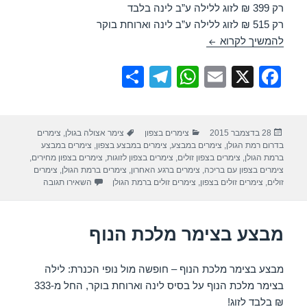
רק 399 ₪ לזוג ללילה ע”ב לינה בלבד
רק 515 ₪ לזוג ללילה ע”ב לינה וארוחת בוקר
מבצע בצימר אצולה בגולן
להמשיך לקרוא
S
T
W
E
X
F
h
el
h
m
a
ar
e
at
ail
c
פורסם
קטגוריות
תגיות
28 בדצמבר 2015
צימרים בצפון
צימר אצולה בגולן
,
צימרים
e
gr
s
e
בתאריך
בדרום רמת הגולן
,
צימרים במבצע
,
צימרים במבצע בצפון
,
צימרים במבצע
a
A
b
ברמת הגולן
,
צימרים בצפון זולים
,
צימרים בצפון לזוגות
,
צימרים בצפון מחירים
,
צימרים בצפון עם בריכה
,
צימרים ברגע האחרון
,
צימרים ברמת הגולן
,
צימרים
m
p
o
עבור מבצע בצ
זולים
,
צימרים זולים בצפון
,
צימרים זולים ברמת הגולן
השאירו תגובה
p
o
k
מבצע בצימר מלכת הנוף
מבצע בצימר מלכת הנוף – חופשה מול נופי הכנרת: לילה
בצימר מלכת הנוף על בסיס לינה וארוחת בוקר, החל מ-333
₪ בלבד לזוג!