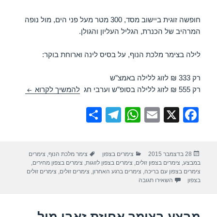
חופשה זוגית ביישוב מסד, 300 מטר מעל פני הים, מול נופה
המרהיב של הכנרת, הגליל העליון והגולן.
לילה בצימר מלכת הנוף, על בסיס לינה וארוחת בוקר:
רק 333 ₪ לזוג ללילה באמצ”ש
מבצע בצימר
רק 555 ₪ לזוג ללילה בסופ”ש וערבי חג
להמשיך לקרוא
S
T
W
E
X
F
h
el
h
m
a
ar
e
at
ail
c
פורסם
קטגוריות
תגיות
28 בדצמבר 2015
צימרים בצפון
צימר מלכת הנוף
,
צימרים
e
gr
s
e
בתאריך
במבצע
,
צימרים בצפון זולים
,
צימרים בצפון לזוגות
,
צימרים בצפון מחירים
,
a
A
b
צימרים בצפון עם בריכה
,
צימרים ברגע האחרון
,
צימרים זולים
,
צימרים זולים
עבור מבצע בצימר מלכת הנוף
בצפון
השאירו תגובה
m
p
o
p
o
מבצע בצימר אחוזת זאבי מול