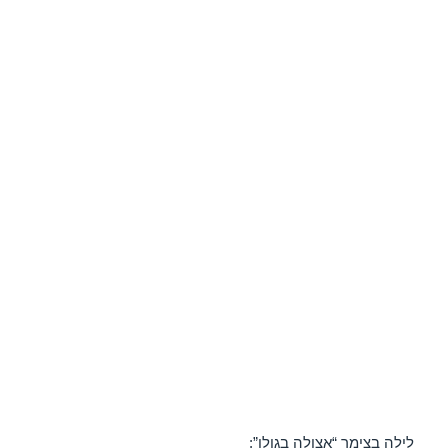
לילה בצימר “אצולה בגולן”: