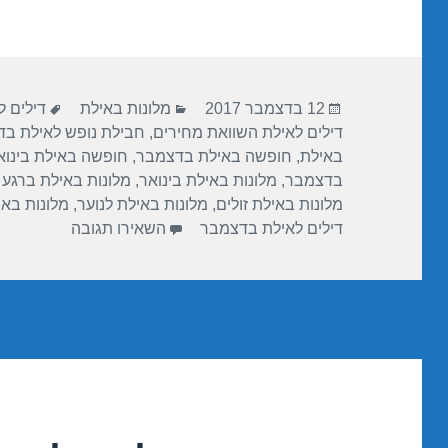
ar
e
at
ail
c
e
gr
s
e
a
A
b
פורסם
קטגוריות
תגיות
m
p
o
12 בדצמבר 2017
מלונות באילת
דילים ל
בתאריך
דילים לאילת השוואת מחירים
,
חבילת נופש לאילת ב
p
o
באילת
,
חופשה באילת בדצמבר
,
חופשה באילת בינוא
k
בדצמבר
,
מלונות באילת בינואר
,
מלונות באילת ברגע 
מלונות באילת זולים
,
מלונות באילת לנוער
,
מלונות בא
עבור חופשה במ
דילים לאילת בדצמבר
השאירו תגובה