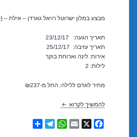
מבצע במלון ישרוטל רויאל גארדן – אילת – (כ
תאריך הגעה: 23/12/17
תאריך עזיבה: 25/12/17
אירוח: לינה וארוחת בוקר
לילות: 2
מחיר לאדם ללילה: החל מ-₪237
חופשה במלון ישרוטל רויאל גארדן – 
להמשיך לקרוא
S
T
W
E
X
F
h
el
h
m
a