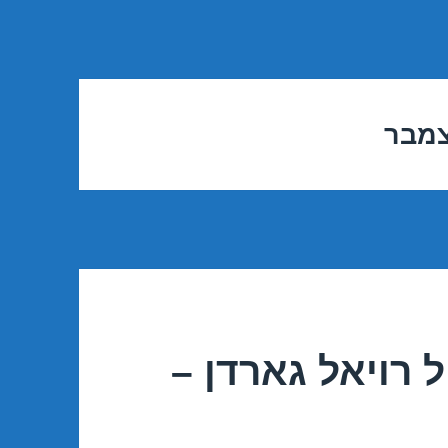
צמבר
 רויאל גארדן –