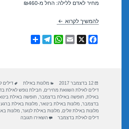
מחיר לאדם ללילה: החל מ-₪460
חופשה במלון מלכת שבא אילת – איל
להמשיך לקרוא
S
T
W
E
X
F
h
el
h
m
a
ar
e
at
ail
c
e
gr
s
e
a
A
b
פורסם
קטגוריות
תגיות
m
p
o
12 בדצמבר 2017
מלונות באילת
דילים ל
בתאריך
דילים לאילת השוואת מחירים
,
חבילת נופש לאילת ב
p
o
באילת
,
חופשה באילת בדצמבר
,
חופשה באילת בינוא
k
בדצמבר
,
מלונות באילת בינואר
,
מלונות באילת ברגע 
מלונות באילת זולים
,
מלונות באילת לנוער
,
מלונות בא
עבור חופשה ב
דילים לאילת בדצמבר
השאירו תגובה