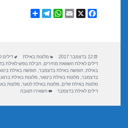
S
T
W
E
X
F
h
el
h
m
a
ar
e
at
ail
c
e
gr
s
e
a
A
b
פורסם
קטגוריות
תגיות
m
p
o
12 בדצמבר 2017
מלונות באילת
דילים ל
בתאריך
דילים לאילת השוואת מחירים
,
חבילת נופש לאילת ב
p
o
באילת
,
חופשה באילת בדצמבר
,
חופשה באילת בינוא
k
בדצמבר
,
מלונות באילת בינואר
,
מלונות באילת ברגע 
מלונות באילת זולים
,
מלונות באילת לנוער
,
מלונות בא
עבור חופשה ב
דילים לאילת בדצמבר
השאירו תגובה