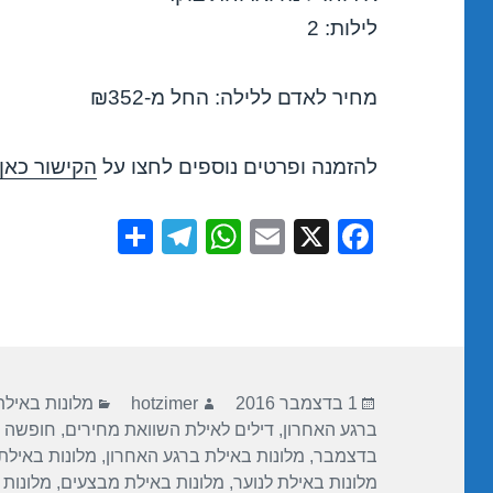
לילות: 2
מחיר לאדם ללילה: החל מ-₪352
להזמנה ופרטים נוספים לחצו על
הקישור כאן
S
T
W
E
X
F
h
el
h
m
a
ar
e
at
ail
c
e
gr
s
e
a
A
b
פורסם
מחבר
קטגוריות
m
p
o
1 בדצמבר 2016
hotzimer
מלונות באילת
בתאריך
ברגע האחרון
,
דילים לאילת השוואת מחירים
,
חופשה 
p
o
בדצמבר
,
מלונות באילת ברגע האחרון
,
מלונות באילת
k
מלונות באילת לנוער
,
מלונות באילת מבצעים
,
מלונות 