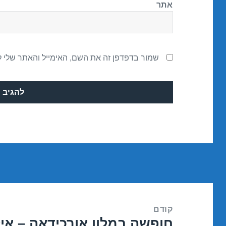
אתר
שמור בדפדפן זה את השם, האימייל והאתר שלי 
ניווט
קודם
חופשה במלון אורכידאה – אילת 2/2018
הפוסט