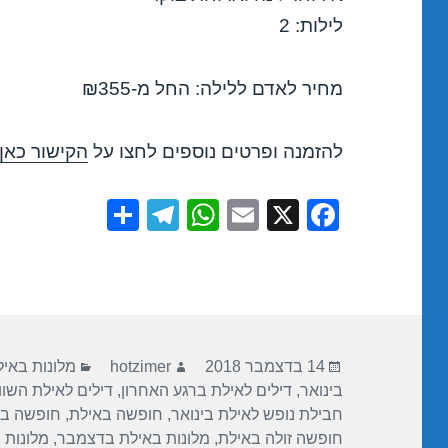
לילות: 2
מחיר לאדם ללילה: החל מ-₪355
להזמנה ופרטים נוספים לחצו על
הקישור כאן
S
T
W
E
X
F
h
el
h
m
a
ar
e
at
ail
c
e
gr
s
e
a
A
b
פורסם
מחבר
קטגוריות
m
p
o
14 בדצמבר 2018
hotzimer
מלונות באי
בתאריך
בינואר
,
דילים לאילת ברגע האחרון
,
דילים לאילת השו
p
o
חבילת נופש לאילת בינואר
,
חופשה באילת
,
חופשה ב
k
חופשה זולה באילת
,
מלונות באילת בדצמבר
,
מלונות 