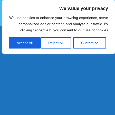
We value your privacy
הוטצימר
We use cookies to enhance your browsing experience, serve
תפריטים
ווידג'טים
personalized ads or content, and analyze our traffic. By
clicking "Accept All", you consent to our use of cookies.
Accept All
Reject All
Customize