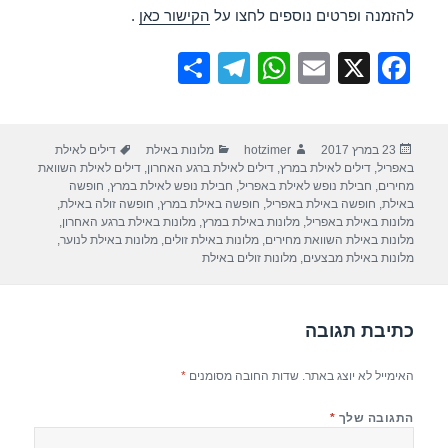
להזמנה ופרטים נוספים לחצו על
הקישור כאן
.
S
T
W
E
X
F
h
el
h
m
a
ar
e
at
ail
c
פורסם
מחבר
קטגוריות
תגיות
23 במרץ 2017
hotzimer
מלונות באילת
דילים לאילת
e
gr
s
e
בתאריך
באפריל
,
דילים לאילת במרץ
,
דילים לאילת ברגע האחרון
,
דילים לאילת השוואת
a
A
b
מחירים
,
חבילת נופש לאילת באפריל
,
חבילת נופש לאילת במרץ
,
חופשה
באילת
,
חופשה באילת באפריל
,
חופשה באילת במרץ
,
חופשה זולה באילת
,
m
p
o
מלונות באילת באפריל
,
מלונות באילת במרץ
,
מלונות באילת ברגע האחרון
,
מלונות באילת השוואת מחירים
,
מלונות באילת זולים
,
מלונות באילת לנוער
,
p
o
מלונות באילת מבצעים
,
מלונות זולים באילת
k
כתיבת תגובה
האימייל לא יוצג באתר.
שדות החובה מסומנים
*
התגובה שלך
*