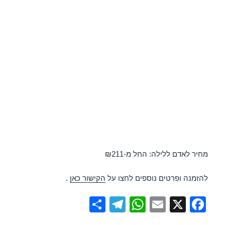
מחיר לאדם ללילה: החל מ-₪211
להזמנה ופרטים נוספים לחצו על
הקישור כאן
.
S
T
W
E
X
F
h
el
h
m
a