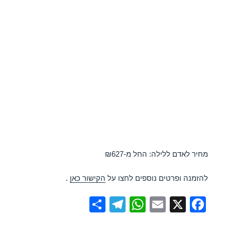
מחיר לאדם ללילה: החל מ-₪627
להזמנה ופרטים נוספים לחצו על
הקישור כאן
.
S
T
W
E
X
F
h
el
h
m
a