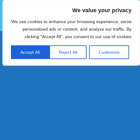
We value your privacy
הוטצימר
We use cookies to enhance your browsing experience, serve
תפריטים
ווידג'טים
personalized ads or content, and analyze our traffic. By
clicking "Accept All", you consent to our use of cookies.
Accept All
Reject All
Customize