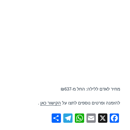
מחיר לאדם ללילה: החל מ-₪637
להזמנה ופרטים נוספים לחצו על
הקישור כאן
.
S
T
W
E
X
F
h
el
h
m
a