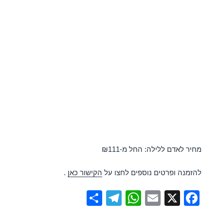
מחיר לאדם ללילה: החל מ-₪111
להזמנה ופרטים נוספים לחצו על
הקישור כאן
.
S
T
W
E
X
F
h
el
h
m
a