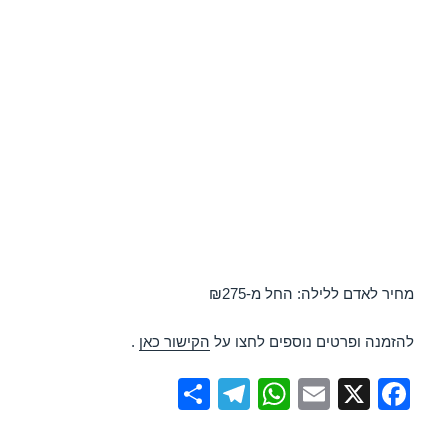
מחיר לאדם ללילה: החל מ-₪275
להזמנה ופרטים נוספים לחצו על
הקישור כאן
.
S
T
W
E
X
F
h
el
h
m
a