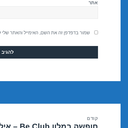
אתר
שמור בדפדפן זה את השם, האימייל והאתר שלי 
ניווט
קודם
חופשה במלון Be Club – אילת 22/01/2017
הפוסט