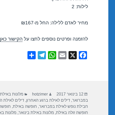
לילות: 2
מחיר לאדם ללילה: החל מ-₪167
להזמנה ופרטים נוספים לחצו על
הקישור כאן
S
T
W
E
X
F
h
el
h
m
a
ar
e
at
ail
c
e
gr
s
e
a
A
b
פורסם
מחבר
קטגוריות
m
p
o
12 בינואר 2017
hotzimer
מלונות באילת
בתאריך
בפברואר
,
דילים לאילת ברגע האחרון
,
דילים לאילת ה
p
o
חבילת נופש לאילת בפברואר
,
חופשה באילת
,
חופשה 
k
חופשה זולה באילת
,
מלונות באילת בינואר
,
מלונות בא