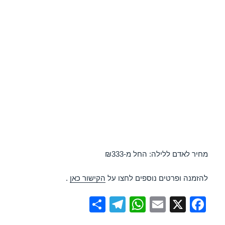
מחיר לאדם ללילה: החל מ-₪333
להזמנה ופרטים נוספים לחצו על
הקישור כאן
.
S
T
W
E
X
F
h
el
h
m
a